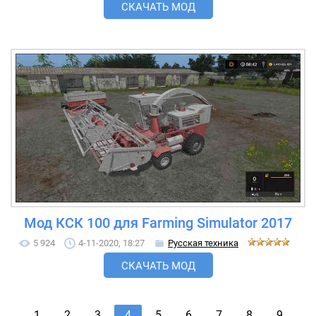
СКАЧАТЬ МОД
Мод КСК 100 для Farming Simulator 2017
5 924
4-11-2020, 18:27
Русская техника
СКАЧАТЬ МОД
1
2
3
4
5
6
7
8
9