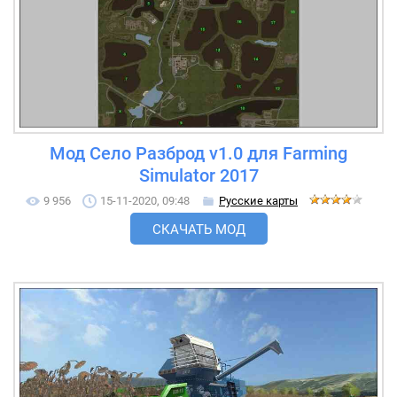
Мод Село Разброд v1.0 для Farming
Simulator 2017
9 956
15-11-2020, 09:48
Русские карты
СКАЧАТЬ МОД