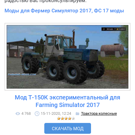
радостью Вас проконсультируем.
Моды для Фермер Симулятор 2017, ФС 17 моды
Мод Т-150К экспериментальный для
Farming Simulator 2017
4 768
15-11-2020, 12:24
Трактора колесные
СКАЧАТЬ МОД