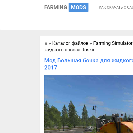
FARMING
MODS
КАК СКАЧАТЬ С СА
»
Каталог файлов
»
Farming Simulator
Главная
жидкого навоза Joskin
Мод Большая бочка для жидкого 
2017