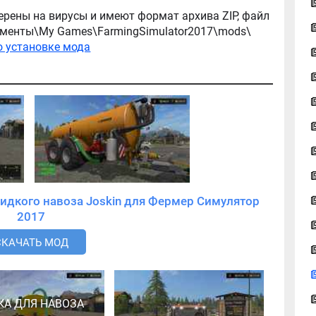
ерены на вирусы и имеют формат архива ZIP, файл
окументы\My Games\FarmingSimulator2017\mods\
о установке мода
идкого навоза Joskin для Фермер Симулятор
2017
СКАЧАТЬ МОД
КА ДЛЯ НАВОЗА