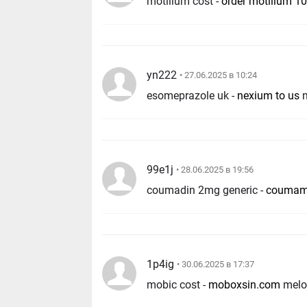
motilium cost -
order motilium 1
yn222
• 27.06.2025 в 10:24
esomeprazole uk -
nexium to us
99e1j
• 28.06.2025 в 19:56
coumadin 2mg generic -
coumam
1p4ig
• 30.06.2025 в 17:37
mobic cost -
moboxsin.com
melo