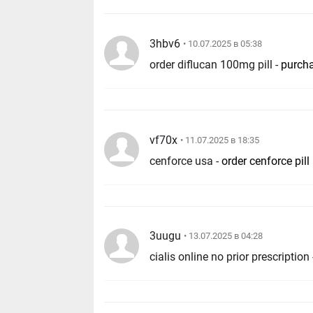
3hbv6
• 10.07.2025 в 05:38
order diflucan 100mg pill -
purcha
vf70x
• 11.07.2025 в 18:35
cenforce usa -
order cenforce pill
3uugu
• 13.07.2025 в 04:28
cialis online no prior prescription