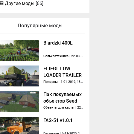
Другие моды
[66]
Популярные моды
Biardzki 400L
Сельхозтехника
| 22-03-2020, 12:32
FLIEGL LOW
LOADER TRAILER
V 1.0
Прицепы
| 4-01-2019, 13:41
Пак покупаемых
объектов Seed
Mod v 1.0
Объекты для карты
| 22-09-2018, 07:29
Placeable
ГАЗ-51 v1.0.1
Грузовики
| 4-11-2020, 15:27