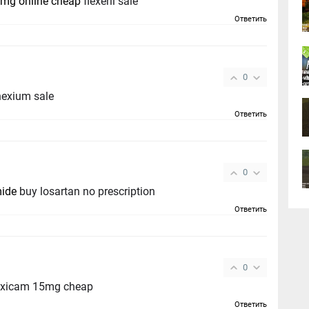
0mg online cheap
flexeril sale
Ответить
0
nexium sale
Ответить
0
ide
buy losartan no prescription
Ответить
0
xicam 15mg cheap
Ответить