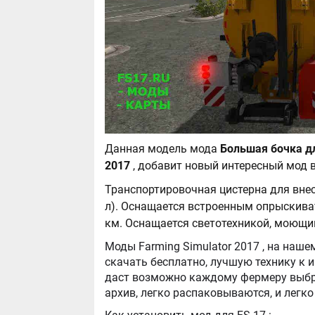
Данная модель мода
Большая бочка дл
2017
, добавит новый интересный мод 
Транспортировочная цистерна для вне
л). Оснащается встроенным опрыскиват
км. Оснащается светотехникой, моющи
Моды Farming Simulator 2017 , на нашем сайте бывают самые разнообразные, можно
скачать бесплатно, лучшую технику к игре Farming Simula
даст возможно каждому фермеру выбра