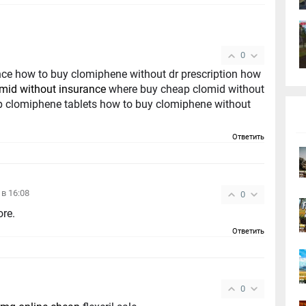
0
nce how to buy clomiphene without dr prescription how
omid without insurance
where buy cheap clomid without
ap clomiphene tablets how to buy clomiphene without
Ответить
 в 16:08
0
ore.
Ответить
0