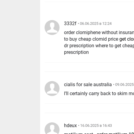
3332f
• 06.06.2025 в 12:24
order clomiphene without insura
to buy cheap clomid price
get cl
dr prescription where to get che
prescription
cialis for sale australia
• 09.06.2025
I’ll certainly carry back to skim m
hdeux
• 16.06.2025 в 16:43