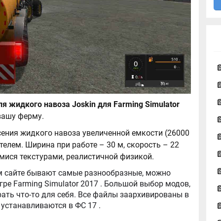
я жидкого навоза Joskin для Farming Simulator
вашу ферму.
сения жидкого навоза увеличенной емкости (26000
елем. Ширина при работе – 30 м, скорость – 22
мися текстурами, реалистичной физикой.
tor 2017 . Большой выбор модов,
ть что-то для себя. Все файлы заархивированы в
архив, легко распаковываются, и легко устанавливаются в ФС 17 .