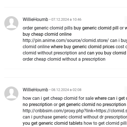
WillieHoumb
• 07.12.2024 в 10:46
order generic clomid pills
buy generic clomid pill
or
w
buy cheap clomid online
http://pin.anime.com/source/clomid.store/ can i bu
clomid online
where buy generic clomid prices
cost 
clomid without prescription and
can you buy clomid 
order cheap clomid without a prescription
WillieHoumb
• 08.12.2024 в 02:08
how can i get cheap clomid for sale
where can i get
no prescription
or
get generic clomid no prescription
http://cribbsim.com/proxy.php?link=https://clomid.
can i purchase generic clomid without dr prescripti
you get generic clomid tablets
how to get clomid pil