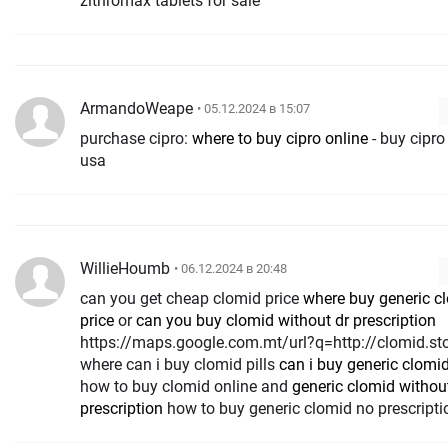
zithromax tablets for sale
ArmandoWeape
• 05.12.2024 в 15:07
purchase cipro:
where to buy cipro online
- buy cipro
usa
WillieHoumb
• 06.12.2024 в 20:48
can you get cheap clomid price
where buy generic c
price
or
can you buy clomid without dr prescription
https://maps.google.com.mt/url?q=http://clomid.st
where can i buy clomid pills
can i buy generic clomi
how to buy clomid online and
generic clomid withou
prescription
how to buy generic clomid no prescripti