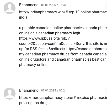
Briananeno
• 06.01.2025 в 15:41
http://indianpharmacy.win/# top 10 online pharmac
india
reputable canadian online pharmacies
canada phar
online
or
is canadian pharmacy legit
https://www.rpbusa.org/rpb/?
count=2&action=confirm&denial=Sorry, this site is no
up for RSS feeds.&redirect=https://canadianpharma
my canadian pharmacy
drugs from canada
canadia
online drugstore and
canadian pharmacies
best can
pharmacy online
Briananeno
• 07.01.2025 в 05:24
https://mexicanpharmacy.store/# mexico pharmaci
prescription drugs