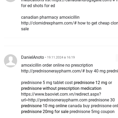
for ed shots for ed
canadian pharmacy amoxicillin
http://clomidrexpharm.com/# how to get cheap clom
sale
DanielAnoto
• 19.11.2024 в 16:19
amoxicillin order online no prescription
http://prednisoneraypharm.com/# buy 40 mg predn
prednisone 5 mg tablet cost
prednisone 12 mg
or
prednisone without prescription medication
https://www.baoviet.com.vn/redirect.aspx?
url=http://prednisoneraypharm.com prednisone 30
prednisone 10 mg online
canada buy prednisone onl
prednisone 20mg for sale
prednisone 5mg coupon