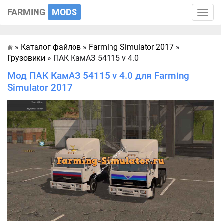
FARMING
MODS
Toggle
naviga
»
Каталог файлов
»
Farming Simulator 2017
»
Главная
Грузовики
» ПАК КамАЗ 54115 v 4.0
Мод ПАК КамАЗ 54115 v 4.0 для Farming
Simulator 2017