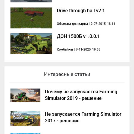
Drive through hall v2.1
Объекты для карты
| 2-07-2015, 18:11
ДОН 1500Б v1.0.0.1
Комбайны
| 7-11-2020, 19:55
Интересные статьи
Почему не запускается Farming
Simulator 2019 - решение
Не запускается Farming Simulator
2017 - решение