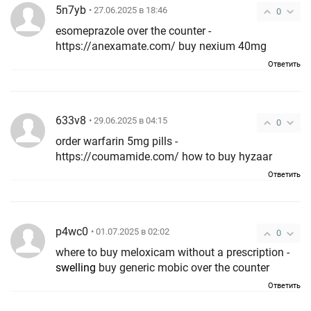
5n7yb
• 27.06.2025 в 18:46
0
esomeprazole over the counter -
https://anexamate.com/ buy nexium 40mg
Ответить
633v8
• 29.06.2025 в 04:15
0
order warfarin 5mg pills -
https://coumamide.com/ how to buy hyzaar
Ответить
p4wc0
• 01.07.2025 в 02:02
0
where to buy meloxicam without a prescription -
swelling
buy generic mobic over the counter
Ответить