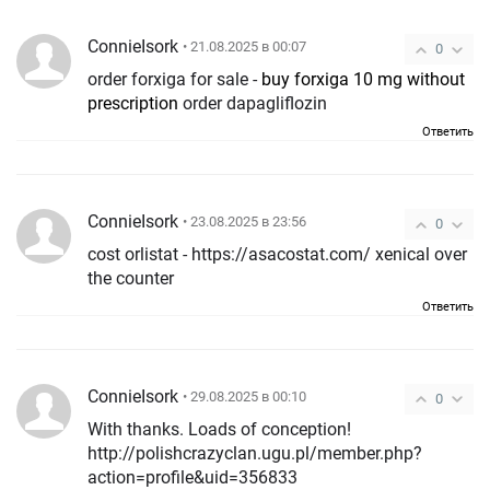
ConnieIsork
• 21.08.2025 в 00:07
0
order forxiga for sale -
buy forxiga 10 mg without
prescription
order dapagliflozin
Ответить
ConnieIsork
• 23.08.2025 в 23:56
0
cost orlistat - https://asacostat.com/ xenical over
the counter
Ответить
ConnieIsork
• 29.08.2025 в 00:10
0
With thanks. Loads of conception!
http://polishcrazyclan.ugu.pl/member.php?
action=profile&uid=356833