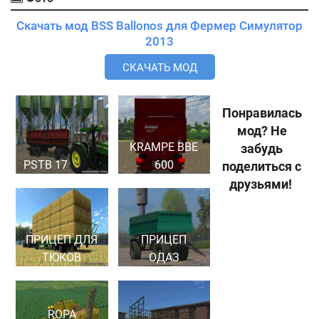
Скачать мод BSS Ballonos для Фермер Симулятор
2013
СКАЧАТЬ МОД
Понравилась
мод? Не
KRAMPE BBE
забудь
PSTB 17
600
поделиться с
друзьями!
ПРИЦЕП ДЛЯ
ПРИЦЕП
ТЮКОВ
ОДАЗ
ROPA