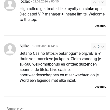
Ioclac
• 02.03.2026 в 00:10
0
High rollers get treated like royalty on
stake app
.
Dedicated VIP manager + insane limits. Welcome
to the top.
Ответить
Njiikd
• 17.03.2026 в 14:07
0
Betano Casino https://betanogame.org/nl/ вЂ“
thuis van massieve jackpots. Claim vandaag je
в‚¬500 welkomstbonus en ontdek duizenden
spannende titels. Live casino,
sportweddenschappen en meer wachten op je.
Word een legende met elke inzet.
Ответить