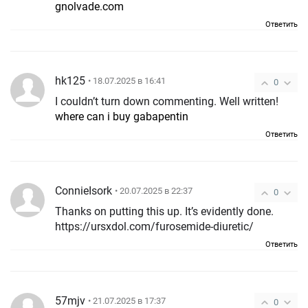
gnolvade.com
Ответить
hk125
• 18.07.2025 в 16:41
0
I couldn’t turn down commenting. Well written!
where can i buy gabapentin
Ответить
ConnieIsork
• 20.07.2025 в 22:37
0
Thanks on putting this up. It’s evidently done.
https://ursxdol.com/furosemide-diuretic/
Ответить
57mjv
• 21.07.2025 в 17:37
0