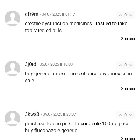
qfr9m
• 04.07.2025 в 01:17
0
erectile dysfunction medicines -
fast ed to take
top rated ed pills
Ответить
3j0td
• 05.07.2025 в 10:00
0
buy generic amoxil -
amoxil price
buy amoxicillin
sale
Ответить
3kws3
• 09.07.2025 в 23:07
0
purchase forcan pills -
fluconazole 100mg price
buy fluconazole generic
Ответить