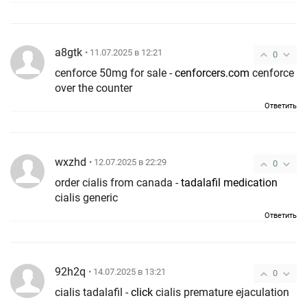
a8gtk
• 11.07.2025 в 12:21
0
cenforce 50mg for sale -
cenforcers.com
cenforce
over the counter
Ответить
wxzhd
• 12.07.2025 в 22:29
0
order cialis from canada -
tadalafil medication
cialis generic
Ответить
92h2q
• 14.07.2025 в 13:21
0
cialis tadalafil -
click
cialis premature ejaculation