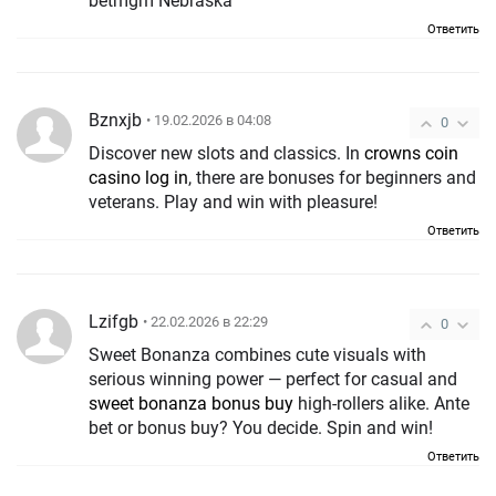
betmgm Nebraska
Ответить
Bznxjb
• 19.02.2026 в 04:08
0
Discover new slots and classics. In
crowns coin
casino log in
, there are bonuses for beginners and
veterans. Play and win with pleasure!
Ответить
Lzifgb
• 22.02.2026 в 22:29
0
Sweet Bonanza combines cute visuals with
serious winning power — perfect for casual and
sweet bonanza bonus buy
high-rollers alike. Ante
bet or bonus buy? You decide. Spin and win!
Ответить