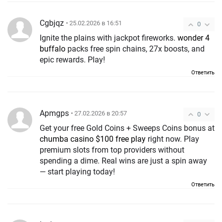
Cgbjqz
• 25.02.2026 в 16:51
0
Ignite the plains with jackpot fireworks.
wonder 4
buffalo
packs free spin chains, 27x boosts, and
epic rewards. Play!
Ответить
Apmgps
• 27.02.2026 в 20:57
0
Get your free Gold Coins + Sweeps Coins bonus at
chumba casino $100 free play
right now. Play
premium slots from top providers without
spending a dime. Real wins are just a spin away
— start playing today!
Ответить