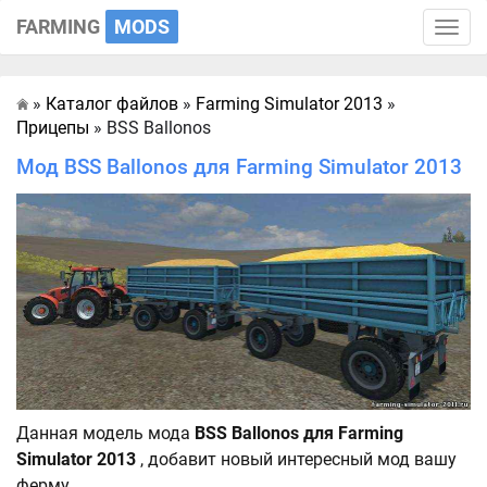
FARMING
MODS
Toggle
naviga
»
Каталог файлов
»
Farming Simulator 2013
»
Главная
Прицепы
» BSS Ballonos
Мод BSS Ballonos для Farming Simulator 2013
Данная модель мода
BSS Ballonos для Farming
Simulator 2013
, добавит новый интересный мод вашу
ферму.