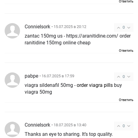
Ответить
ConnieIsork
• 15.07.2025 в 20:12
0
zantac 150mg us - https://aranitidine.com/ order
ranitidine 150mg online cheap
Ответить
pabpe
• 16.07.2025 в 17:59
0
viagra sildenafil 50mg -
order viagra pills
buy
viagra 50mg
Ответить
ConnieIsork
• 18.07.2025 в 13:40
0
Thanks an eye to sharing. It’s top quality.