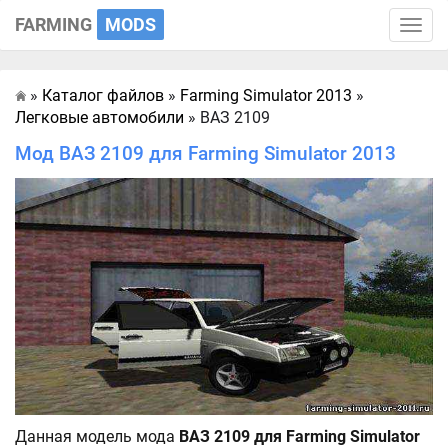
FARMING
MODS
Toggle
naviga
»
Каталог файлов
»
Farming Simulator 2013
»
Главная
Легковые автомобили
» ВАЗ 2109
Мод ВАЗ 2109 для Farming Simulator 2013
Данная модель мода
ВАЗ 2109 для Farming Simulator