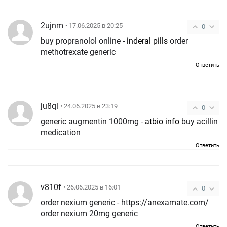
2ujnm
• 17.06.2025 в 20:25
0
buy propranolol online -
inderal pills
order
methotrexate generic
Ответить
ju8ql
• 24.06.2025 в 23:19
0
generic augmentin 1000mg -
atbio info
buy acillin
medication
Ответить
v810f
• 26.06.2025 в 16:01
0
order nexium generic - https://anexamate.com/
order nexium 20mg generic
Ответить