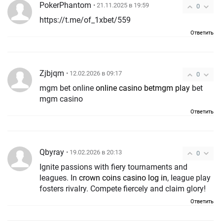
PokerPhantom
• 21.11.2025 в 19:59
0
https://t.me/of_1xbet/559
Ответить
Zjbjqm
• 12.02.2026 в 09:17
0
mgm bet online
online casino betmgm play
bet
mgm casino
Ответить
Qbyray
• 19.02.2026 в 20:13
0
Ignite passions with fiery tournaments and
leagues. In
crown coins casino log in
, league play
fosters rivalry. Compete fiercely and claim glory!
Ответить