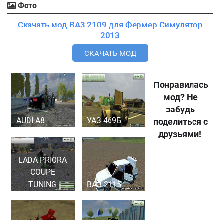
Фото
Скачать мод ВАЗ 2109 для Фермер Симулятор
2013
СКАЧАТЬ МОД
Понравилась
мод? Не
забудь
AUDI A8
УАЗ 469Б
поделиться с
друзьями!
LADA PRIORA
COUPE
TUNING
ВАЗ 2115