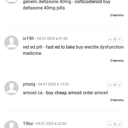
generic deltasone 40mg -
corticosteroid
buy
deltasone 40mg pills
Ответить
iv19h
• 03.07.2025 в 01:58
0
red ed pill -
fast ed to take
buy erectile dysfunction
medicine
Ответить
ymxiq
• 04.07.2025 в 13:25
0
amoxil ca -
buy cheap amoxil
order amoxil
Ответить
19lui
• 09.07.2025 в 22:55
0