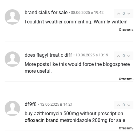
brand cialis for sale
• 08.06.2025 в 19:42
0
I couldn’t weather commenting. Warmly written!
Ответить
does flagyl treat c diff
• 10.06.2025 в 13:19
0
More posts like this would force the blogosphere
more useful.
Ответить
df9f8
• 12.06.2025 в 14:21
0
buy azithromycin 500mg without prescription -
ofloxacin brand
metronidazole 200mg for sale
Ответить