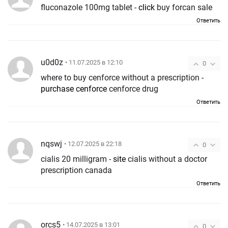
fluconazole 100mg tablet -
click
buy forcan sale
Ответить
u0d0z
• 11.07.2025 в 12:10
0
where to buy cenforce without a prescription -
purchase cenforce
cenforce drug
Ответить
nqswj
• 12.07.2025 в 22:18
0
cialis 20 milligram -
site
cialis without a doctor
prescription canada
Ответить
orcs5
• 14.07.2025 в 13:01
0