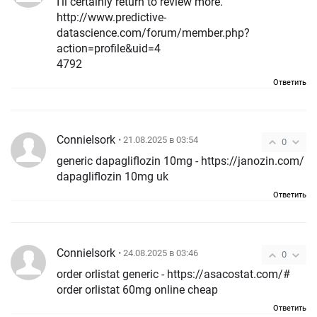
I’ll certainly return to review more.
http://www.predictive-
datascience.com/forum/member.php?
action=profile&uid=4
4792
Ответить
ConnieIsork
• 21.08.2025 в 03:54
0
generic dapagliflozin 10mg - https://janozin.com/
dapagliflozin 10mg uk
Ответить
ConnieIsork
• 24.08.2025 в 03:46
0
order orlistat generic - https://asacostat.com/#
order orlistat 60mg online cheap
Ответить