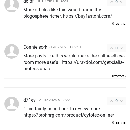
d6iqf
• 18.07.2025 в 16:20
0
More articles like this would frame the
blogosphere richer. https://buyfastonl.com/
Ответить
ConnieIsork
• 19.07.2025 в 03:51
0
More posts like this would make the online elbow-
room more useful. https://ursxdol.com/get-cialis-
professional/
Ответить
d71ev
• 21.07.2025 в 17:22
0
I’ll certainly bring back to review more.
https://prohnrg.com/product/cytotec-online/
Ответить