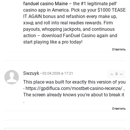
fanduel casino Maine
– the #1 legitimate pelf
casino app in America. Pick up your $1000 TEASE
IT AGAIN bonus and refashion every make up,
хэнд and roll into real readies rewards. Firm
payouts, whopping jackpots, and continuous
action – download FanDuel Casino again and
start playing like a pro today!
Ответить
Swzuyk
• 02.04.2026 в 17:21
0
This place was built for exactly this version of you
- https://gpdifluca.com/mostbet-casino-recenze/ ,
The screen already knows you're about to break it
.
Ответить