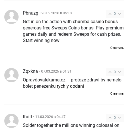
Pbnuzg
• 28.02.2026 в 05:18
0
Get in on the action with
chumba casino bonus
generous free Sweeps Coins bonus. Play premium
games daily and redeem Sweeps for cash prizes.
Start winning now!
Ответить
Zqxkna
• 07.03.2026 в 01:31
0
Opravdovalekarna.cz – protoze zdravi by nemelo
bolet penezenku
rychly dodani
Ответить
Ifuitl
• 11.03.2026 в 04:47
0
Solder together the millions winning colossal on