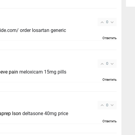
0
ide.com/ order losartan generic
Ответить
0
lieve pain
meloxicam 15mg pills
Ответить
0
aprep lson
deltasone 40mg price
Ответить