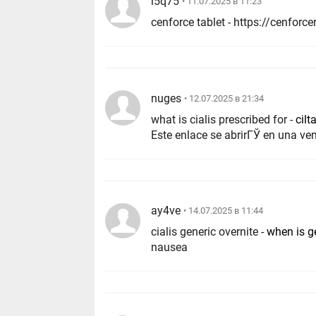
i5q75
• 11.07.2025 в 11:23
nuges
• 12.07.2025 в 21:34
what is cialis prescribed for -
cilt
Este enlace se abrirГЎ en una v
ay4ve
• 14.07.2025 в 11:44
cialis generic overnite -
when is ge
nausea