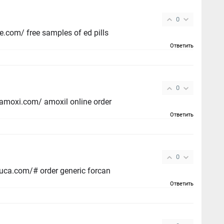
0
top ed drugs - https://fastedtotake.com/ free samples of ed pills
Ответить
0
cheap amoxil sale - https://combamoxi.com/ amoxil online order
Ответить
0
how to buy forcan - https://gpdifluca.com/# order generic forcan
Ответить