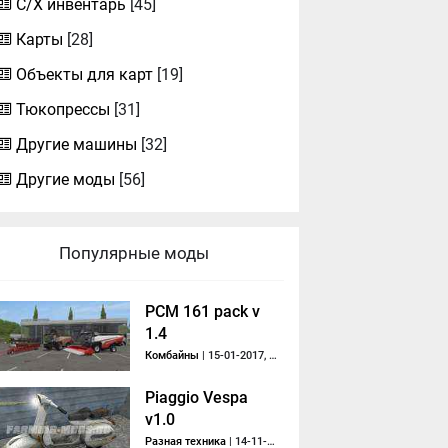
С/Х инвентарь
[45]
Карты
[28]
Объекты для карт
[19]
Тюкопрессы
[31]
Другие машины
[32]
Другие моды
[56]
Популярные моды
РСМ 161 pack v
1.4
Комбайны
| 15-01-2017, 16:01
Piaggio Vespa
v1.0
Разная техника
| 14-11-2015, 09:26