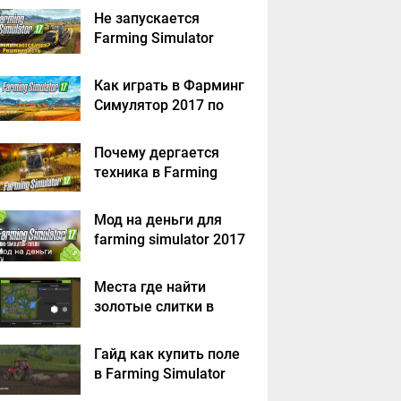
решение
Не запускается
Farming Simulator
2017 - решение
Как играть в Фарминг
Симулятор 2017 по
сети на пиратке?
Почему дергается
техника в Farming
Simulator 2017
Мод на деньги для
farming simulator 2017
Места где найти
золотые слитки в
Farming Simulator
2017?
Гайд как купить поле
в Farming Simulator
2017