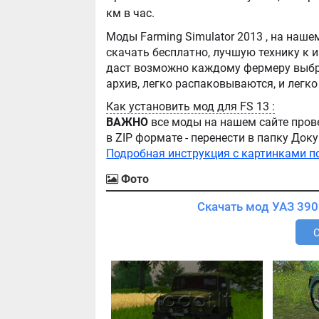
км в час.
Моды Farming Simulator 2013 , на нашем сайте бывают самые разнообразные, можно
скачать бесплатно, лучшую технику к игре Farming Simula
даст возможно каждому фермеру выбра
Как установить мод для FS 13 :
ВАЖНО
все моды на нашем сайте пров
в ZIP формате - перенести в папку Д
Подробная инструкция с картинками п
Фото