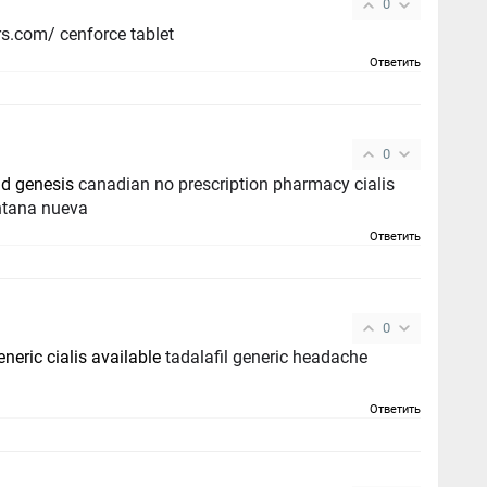
0
cenforce tablet - https://cenforcers.com/ cenforce tablet
Ответить
0
ad genesis
canadian no prescription pharmacy cialis
entana nueva
Ответить
0
neric cialis available
tadalafil generic headache
Ответить