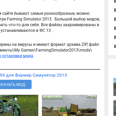
tor 2013 . Большой выбор модов,
ть что-то для себя. Все файлы заархивированы в
архив, легко распаковываются, и легко устанавливаются в ФС 13 .
ерены на вирусы и имеют формат архива ZIP, файл
окументы\My Games\FarmingSimulator2013\mods\
о установке мода
Скачать мод УАЗ 39094 для Фермер Симулятор 2013
СКАЧАТЬ МОД