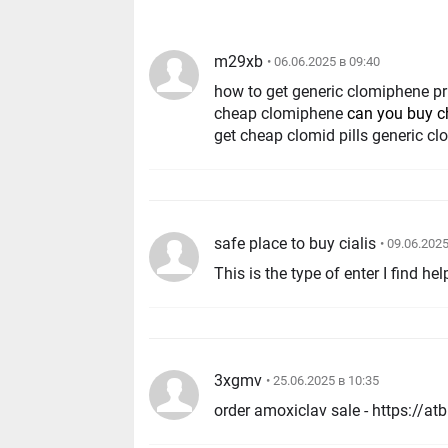
m29xb
• 06.06.2025 в 09:40
how to get generic clomiphene pri
cheap clomiphene
can you buy c
get cheap clomid pills generic c
safe place to buy cialis
• 09.06.202
This is the type of enter I find hel
3xgmv
• 25.06.2025 в 10:35
order amoxiclav sale - https://at