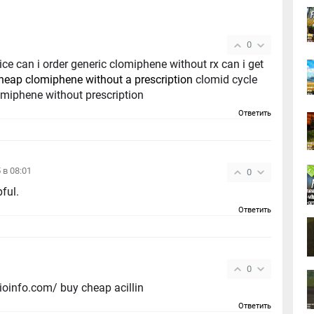
0
ce can i order generic clomiphene without rx can i get
heap clomiphene without a prescription
clomid cycle
lomiphene without prescription
Ответить
5 в 08:01
0
pful.
Ответить
0
bioinfo.com/ buy cheap acillin
Ответить