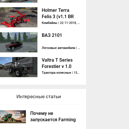
Holmer Terra
Felis 3 (v1.1 BR
Mod
Комбайны
| 22-11-2018, 07:37
Performance)
ВАЗ 2101
Легковые автомобили
| 18-10-2013, 08:34
Valtra T Series
Forestier v 1.0
Трактора колесные
| 15-01-2017, 19:17
Интересные статьи
Почему не
запускается Farming
Simulator 2019 -