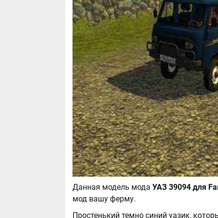
Данная модель мода
мод вашу ферму.
Простенький темно синий уазик, которы