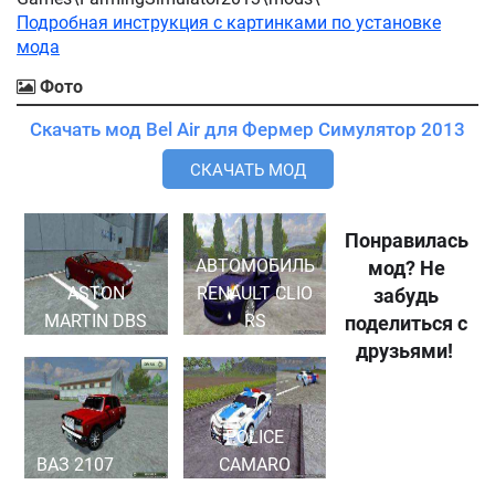
Подробная инструкция с картинками по установке
мода
Фото
Скачать мод Bel Air для Фермер Симулятор 2013
СКАЧАТЬ МОД
Понравилась
АВТОМОБИЛЬ
мод? Не
ASTON
RENAULT CLIO
забудь
MARTIN DBS
RS
поделиться с
друзьями!
POLICE
ВАЗ 2107
CAMARO