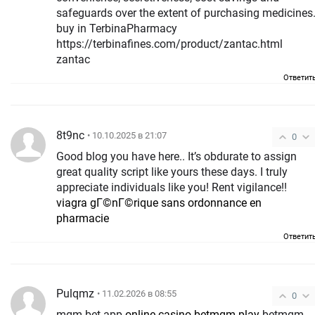
safeguards over the extent of purchasing medicines
buy in TerbinaPharmacy
https://terbinafines.com/product/zantac.html
zantac
Ответит
8t9nc
• 10.10.2025 в 21:07
0
Good blog you have here.. It’s obdurate to assign
great quality script like yours these days. I truly
appreciate individuals like you! Rent vigilance!!
viagra gГ©nГ©rique sans ordonnance en
pharmacie
Ответит
Pulqmz
• 11.02.2026 в 08:55
0
mgm bet app
online casino betmgm play
betmgm