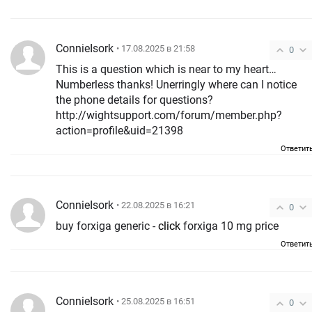
ConnieIsork
• 17.08.2025 в 21:58
0
This is a question which is near to my heart…
Numberless thanks! Unerringly where can I notice
the phone details for questions?
http://wightsupport.com/forum/member.php?
action=profile&uid=21398
Ответит
ConnieIsork
• 22.08.2025 в 16:21
0
buy forxiga generic -
click
forxiga 10 mg price
Ответит
ConnieIsork
• 25.08.2025 в 16:51
0