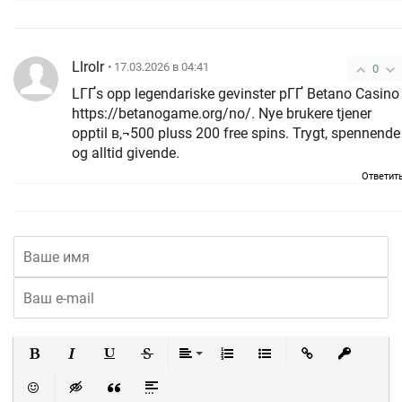
Llrolr
• 17.03.2026 в 04:41
0
LГҐs opp legendariske gevinster pГҐ Betano Casino
https://betanogame.org/no/. Nye brukere tjener
opptil в‚¬500 pluss 200 free spins. Trygt, spennende
og alltid givende.
Ответит
Полужирный
Курсив
Подчеркнутый
Зачеркнутый
Выравнивание
Нумерованный список
Маркированный список
Вставить ссылку
Вставить 