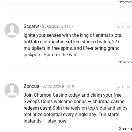
Ответит
Sccatw
• 25.02.2026 в 11:07
0
Ignite your senses with the king of animal slots.
buffalo slot machine
offers stacked wilds, 27x
multipliers in free spins, and life-altering grand
jackpots. Spin for the win!
Ответит
Zbnxua
• 27.02.2026 в 15:10
0
Join Chumba Casino today and claim your free
Sweeps Coins welcome bonus —
chumba casino
redeem cash
! Spin the reels on top slots and enjoy
real prize potential every single day. Fun starts
instantly — play now!
Ответит