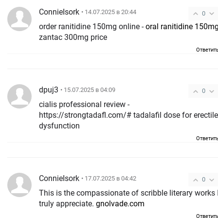
ConnieIsork
• 14.07.2025 в 20:44
0
order ranitidine 150mg online -
oral ranitidine 150m
zantac 300mg price
Ответит
dpuj3
• 15.07.2025 в 04:09
0
cialis professional review -
https://strongtadafl.com/# tadalafil dose for erectile
dysfunction
Ответит
ConnieIsork
• 17.07.2025 в 04:42
0
This is the compassionate of scribble literary works 
truly appreciate.
gnolvade.com
Ответит