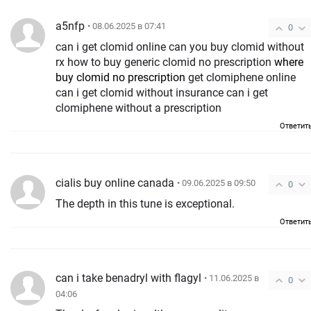
a5nfp
• 08.06.2025 в 07:41
0
can i get clomid online can you buy clomid without
rx how to buy generic clomid no prescription
where
buy clomid no prescription
get clomiphene online
can i get clomid without insurance can i get
clomiphene without a prescription
Ответит
cialis buy online canada
• 09.06.2025 в 09:50
0
The depth in this tune is exceptional.
Ответит
can i take benadryl with flagyl
• 11.06.2025 в
0
04:06