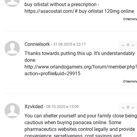
buy orlistat without a prescription -
https://asacostat.com/# buy orlistat 120mg online
Ответит
ConnieIsork
• 31.08.2025 в 23:17
0
Thanks towards putting this up. It’s understandably
done.
http://www.orlandogamers.org/forum/member.php
action=profile&uid=29915
Ответит
Xzvkded
• 08.10.2025 в 13:09
0
You can shelter yourself and your family close being
cautious when buying panacea online. Some
pharmaceutics websites control legally and provide
convenience, secretiveness, cost savings and