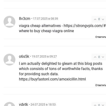
8v3cm
• 17.07.2025 в 08:39
0
viagra cheap alternatives - https://strongvpls.com/#
where to buy cheap viagra online
Ответит
o6s5k
• 19.07.2025 в 09:27
0
I am actually delighted to gleam at this blog posts
which consists of tons of worthwhile facts, thanks
for providing such data.
https://buyfastonl.com/amoxicillin.html
Ответит
vdytk
• 24.07.2025 в 18:53
0