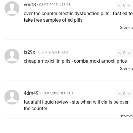
vouf8
• 03.07.2025 в 13:08
0
over the counter erectile dysfunction pills -
fast ed to
take
free samples of ed pills
Ответит
is29x
• 05.07.2025 в 00:21
0
cheap amoxicillin pills -
comba moxi
amoxil price
Ответит
4dm49
• 13.07.2025 в 07:01
0
tadalafil liquid review -
site
when will cialis be over
the counter
Ответит