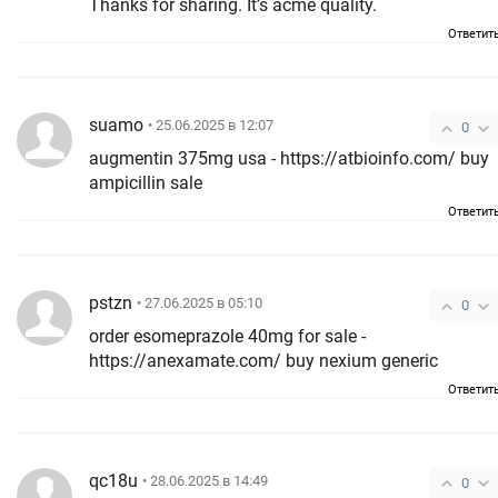
Thanks for sharing. It’s acme quality.
Ответит
suamo
• 25.06.2025 в 12:07
0
augmentin 375mg usa - https://atbioinfo.com/ buy
ampicillin sale
Ответит
pstzn
• 27.06.2025 в 05:10
0
order esomeprazole 40mg for sale -
https://anexamate.com/ buy nexium generic
Ответит
qc18u
• 28.06.2025 в 14:49
0