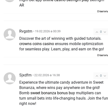
AR
Ответит
Rvgstm
• 19.02.2026 в 00:39
0
Discover the art of winning with guided tutorials.
crowns coins casino
ensures mobile optimization
for seamless play. Learn, play, and earn on the go!
Ответит
Sjxdfm
• 22.02.2026 в 16:38
0
Experience the ultimate candy adventure in Sweet
Bonanza, where wins pay anywhere on the grid!
Bomb
sweet bonanza bonus buy
multipliers can
turn small bets into life-changing hauls. Join the fun
right now!