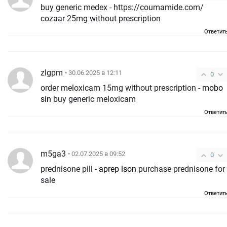
buy generic medex - https://coumamide.com/
cozaar 25mg without prescription
Ответит
zlgpm
• 30.06.2025 в 12:11
0
order meloxicam 15mg without prescription -
mobo
sin
buy generic meloxicam
Ответит
m5ga3
• 02.07.2025 в 09:52
0
prednisone pill -
aprep lson
purchase prednisone for
sale
Ответит