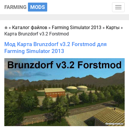
FARMING
MODS
Toggle
naviga
»
Каталог файлов
»
Farming Simulator 2013
»
Карты
»
Главная
Карта Brunzdorf v3.2 Forstmod
Мод Карта Brunzdorf v3.2 Forstmod для
Farming Simulator 2013