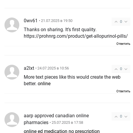
0wv61
• 21.07.2025 в 19:50
0
Thanks on sharing. It’s first quality.
https://prohnrg.com/product/get-allopurinol-pills/
Ответить
a2lxt
• 24.07.2025 в 10:56
0
More text pieces like this would create the web
better.
online
Ответить
aarp approved canadian online
0
pharmacies
• 25.07.2025 в 17:58
online ed medication no prescription