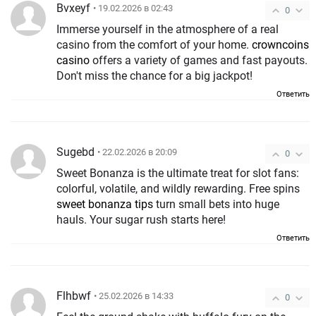
Bvxeyf
• 19.02.2026 в 02:43
0
Immerse yourself in the atmosphere of a real
casino from the comfort of your home.
crowncoins
casino
offers a variety of games and fast payouts.
Don't miss the chance for a big jackpot!
Ответить
Sugebd
• 22.02.2026 в 20:09
0
Sweet Bonanza is the ultimate treat for slot fans:
colorful, volatile, and wildly rewarding. Free spins
sweet bonanza tips
turn small bets into huge
hauls. Your sugar rush starts here!
Ответить
Flhbwf
• 25.02.2026 в 14:33
0