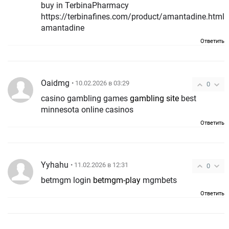
buy in TerbinaPharmacy
https://terbinafines.com/product/amantadine.html
amantadine
Ответить
Oaidmg
• 10.02.2026 в 03:29
0
casino gambling games
gambling site
best
minnesota online casinos
Ответить
Yyhahu
• 11.02.2026 в 12:31
0
betmgm login
betmgm-play
mgmbets
Ответить