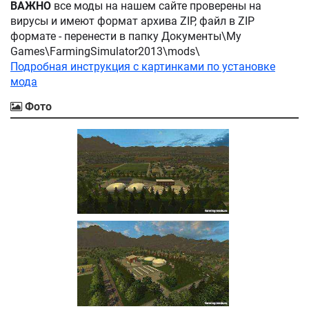
ВАЖНО
все моды на нашем сайте проверены на
вирусы и имеют формат архива ZIP, файл в ZIP
формате - перенести в папку Документы\My
Games\FarmingSimulator2013\mods\
Подробная инструкция с картинками по установке
мода
Фото