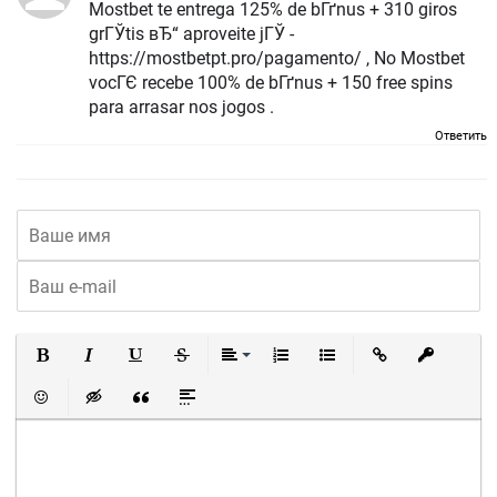
Mostbet te entrega 125% de bГґnus + 310 giros
grГЎtis вЂ“ aproveite jГЎ -
https://mostbetpt.pro/pagamento/ , No Mostbet
vocГЄ recebe 100% de bГґnus + 150 free spins
para arrasar nos jogos .
Ответить
Полужирный
Курсив
Подчеркнутый
Зачеркнутый
Выравнивание
Нумерованный список
Маркированный список
Вставить ссылку
Вставить 
Вставить смайлик
Вставка скрытого текста
Вставка цитаты
Вставка спойлера