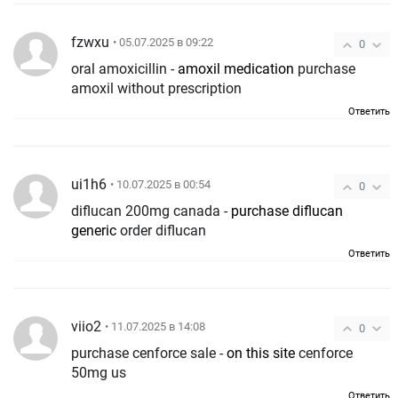
fzwxu
• 05.07.2025 в 09:22
0
oral amoxicillin -
amoxil medication
purchase
amoxil without prescription
Ответить
ui1h6
• 10.07.2025 в 00:54
0
diflucan 200mg canada -
purchase diflucan
generic
order diflucan
Ответить
viio2
• 11.07.2025 в 14:08
0
purchase cenforce sale -
on this site
cenforce
50mg us
Ответить