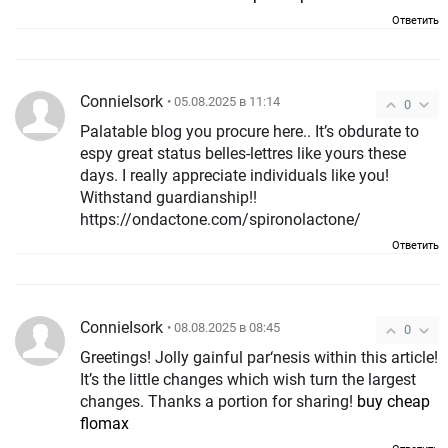
Ответить
ConnieIsork
• 05.08.2025 в 11:14
0
Palatable blog you procure here.. It’s obdurate to
espy great status belles-lettres like yours these
days. I really appreciate individuals like you!
Withstand guardianship!!
https://ondactone.com/spironolactone/
Ответить
ConnieIsork
• 08.08.2025 в 08:45
0
Greetings! Jolly gainful par‘nesis within this article!
It’s the little changes which wish turn the largest
changes. Thanks a portion for sharing!
buy cheap
flomax