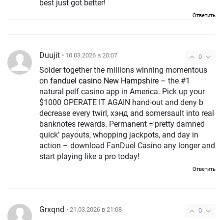
best just got better!
Ответить
Duujit
• 10.03.2026 в 20:07
0
Solder together the millions winning momentous
on
fanduel casino New Hampshire
– the #1
natural pelf casino app in America. Pick up your
$1000 OPERATE IT AGAIN hand-out and deny b
decrease every twirl, хэнд and somersault into real
banknotes rewards. Permanent ='pretty damned
quick' payouts, whopping jackpots, and day in
action – download FanDuel Casino any longer and
start playing like a pro today!
Ответить
Grxqnd
• 21.03.2026 в 21:08
0