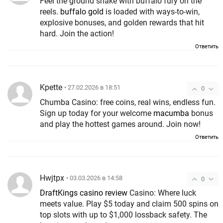
Feel the ground shake with buffalo fury on the
reels.
buffalo gold
is loaded with ways-to-win,
explosive bonuses, and golden rewards that hit
hard. Join the action!
Ответить
Kpette
• 27.02.2026 в 18:51
0
Chumba Casino: free coins, real wins, endless fun.
Sign up today for your welcome
macumba
bonus
and play the hottest games around. Join now!
Ответить
Hwjtpx
• 03.03.2026 в 14:58
0
DraftKings casino review
Casino: Where luck
meets value. Play $5 today and claim 500 spins on
top slots with up to $1,000 lossback safety. The