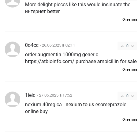
More delight pieces like this would insinuate the
интернет better.
Ответить
0o4cc
• 26.06.2025 в 02:11
0
order augmentin 1000mg generic -
https://atbioinfo.com/ purchase ampicillin for sale
Ответить
1ieid
• 27.06.2025 в 17:52
0
nexium 40mg ca -
nexium to us
esomeprazole
online buy
Ответить