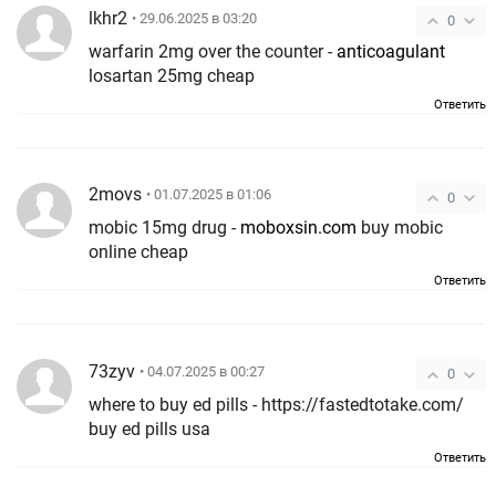
lkhr2
• 29.06.2025 в 03:20
0
warfarin 2mg over the counter -
anticoagulant
losartan 25mg cheap
Ответить
2movs
• 01.07.2025 в 01:06
0
mobic 15mg drug -
moboxsin.com
buy mobic
online cheap
Ответить
73zyv
• 04.07.2025 в 00:27
0
where to buy ed pills - https://fastedtotake.com/
buy ed pills usa
Ответить