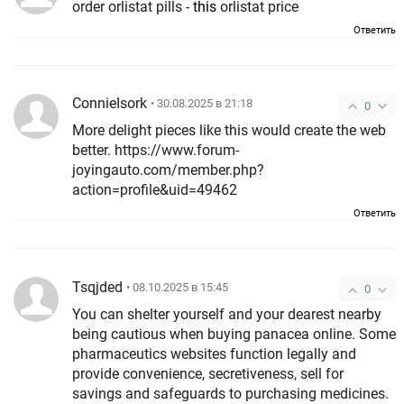
order orlistat pills -
this
orlistat price
Ответить
ConnieIsork
• 30.08.2025 в 21:18
0
More delight pieces like this would create the web
better. https://www.forum-
joyingauto.com/member.php?
action=profile&uid=49462
Ответить
Tsqjded
• 08.10.2025 в 15:45
0
You can shelter yourself and your dearest nearby
being cautious when buying panacea online. Some
pharmaceutics websites function legally and
provide convenience, secretiveness, sell for
savings and safeguards to purchasing medicines.