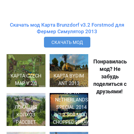
Скачать мод Карта Brunzdorf v3.2 Forstmod для
Фермер Симулятор 2013
СКАЧАТЬ МОД
Понравилась
мод? Не
КАРТА CZECH
КАРТА BYDIM​
забудь
MAP V 2.0
ANT 2013
поделиться с
друзьями!
КАРТА
NETHERLANDS
ЛОКАЦИЯ
SPECIAL 2014
КОЛХОЗ
V1.2 SOILMOD
РАССВЕТ
CHOPPEDSTRAW