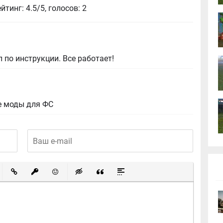
ейтинг: 4.5/5, голосов:
2
 по инструкции. Все работает!
е моды для ФС
ный список
ированный список
Вставить ссылку
Вставить защищенную ссылку
Вставить смайлик
Вставка скрытого текста
Вставка цитаты
Вставка спойлера