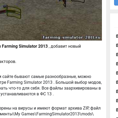
Quicke Unigrip для Farming Simulator 2013
, добавит новый
ракторов.
tor 2013 . Большой выбор модов,
ть что-то для себя. Все файлы заархивированы в
архив, легко распаковываются, и легко устанавливаются в ФС 13 .
ерены на вирусы и имеют формат архива ZIP, файл
окументы\My Games\FarmingSimulator2013\mods\