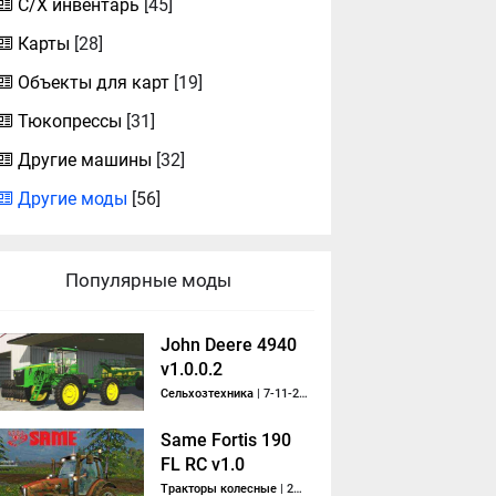
С/Х инвентарь
[45]
Карты
[28]
Объекты для карт
[19]
Тюкопрессы
[31]
Другие машины
[32]
Другие моды
[56]
Популярные моды
John Deere 4940
v1.0.0.2
Сельхозтехника
| 7-11-2020, 13:05
Same Fortis 190
FL RC v1.0
Тракторы колесные
| 22-12-2014, 15:49