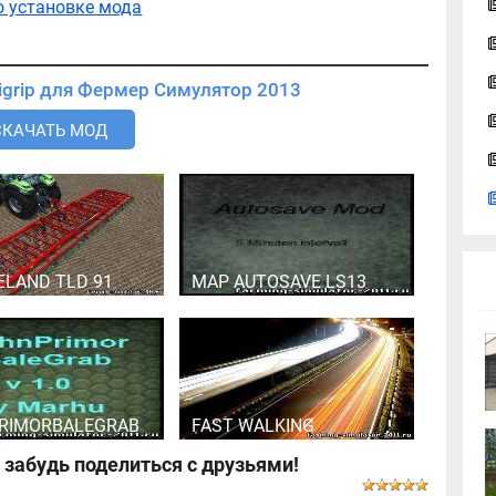
о установке мода
Скачать мод Quicke Unigrip для Фермер Симулятор 2013
СКАЧАТЬ МОД
ELAND TLD 91
MAP AUTOSAVE LS13
RIMORBALEGRAB
FAST WALKING
 забудь поделиться с друзьями!