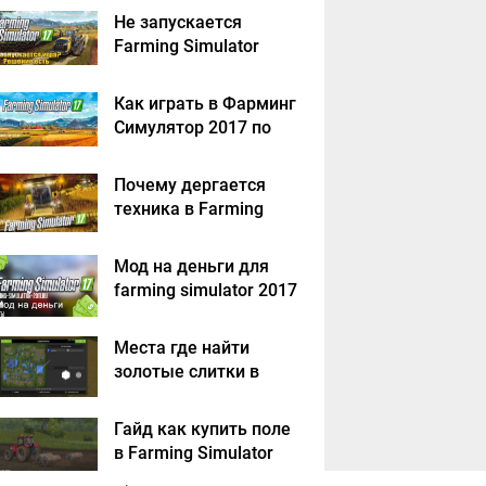
решение
Не запускается
Farming Simulator
2017 - решение
Как играть в Фарминг
Симулятор 2017 по
сети на пиратке?
Почему дергается
техника в Farming
Simulator 2017
Мод на деньги для
farming simulator 2017
Места где найти
золотые слитки в
Farming Simulator
2017?
Гайд как купить поле
в Farming Simulator
2017