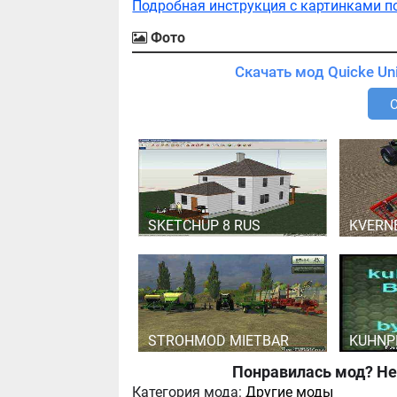
Подробная инструкция с картинками п
Фото
SKETCHUP 8 RUS
KVERN
STROHMOD MIETBAR
KUHNP
Понравилась мод? Не
Категория мода:
Другие моды