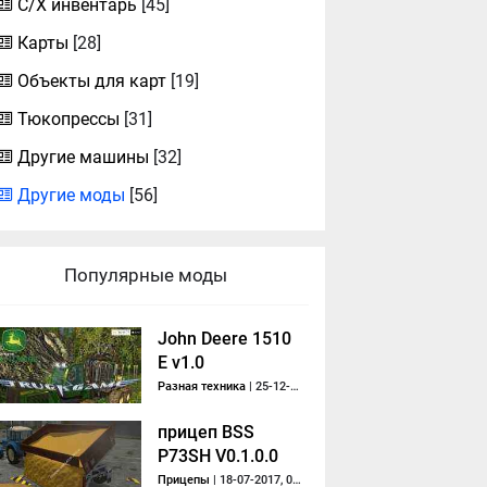
С/Х инвентарь
[45]
Карты
[28]
Объекты для карт
[19]
Тюкопрессы
[31]
Другие машины
[32]
Другие моды
[56]
Популярные моды
John Deere 1510
E v1.0
Разная техника
| 25-12-2014, 15:20
прицеп BSS
P73SH V0.1.0.0
Прицепы
| 18-07-2017, 05:06