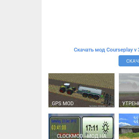
СКАЧА
GPS MOD
УТРЕН
CLOCKMOD - МОД НА