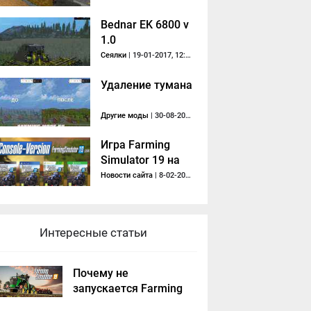
Bednar EK 6800 v
1.0
Сеялки
| 19-01-2017, 12:35
Удаление тумана
Другие моды
| 30-08-2015, 14:26
Игра Farming
Simulator 19 на
PC, PS4, Xbox
Новости сайта
| 8-02-2018, 13:30
Интересные статьи
Почему не
запускается Farming
Simulator 2019 -