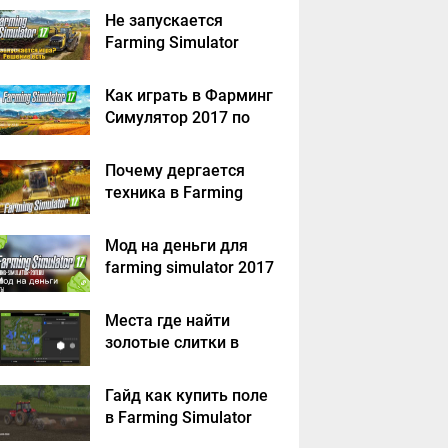
решение
Не запускается
Farming Simulator
2017 - решение
Как играть в Фарминг
Симулятор 2017 по
сети на пиратке?
Почему дергается
техника в Farming
Simulator 2017
Мод на деньги для
farming simulator 2017
Места где найти
золотые слитки в
Farming Simulator
2017?
Гайд как купить поле
в Farming Simulator
2017