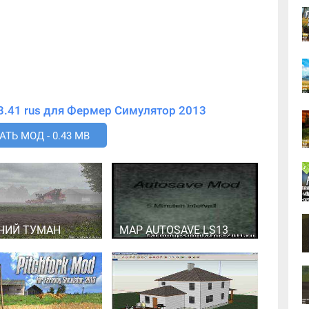
Скачать мод Courseplay v 3.41 rus для Фермер Симулятор 2013
ТЬ МОД - 0.43 MB
НИЙ ТУМАН
MAP AUTOSAVE LS13