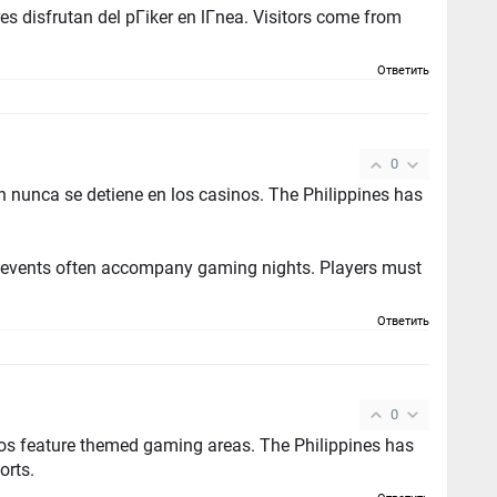
an del pГіker en lГ­nea. Visitors come from
Ответить
0
e detiene en los casinos. The Philippines has
ts often accompany gaming nights. Players must
Ответить
0
e themed gaming areas. The Philippines has
orts.