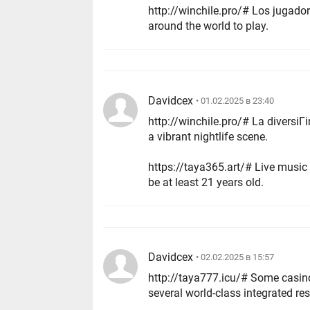
http://winchile.pro/# Los jugadores disfrut
around the world to play.
Davidcex
• 01.02.2025 в 23:40
http://winchile.pro/# La diversiГіn nunca s
a vibrant nightlife scene.
https://taya365.art/# Live music even
be at least 21 years old.
Davidcex
• 02.02.2025 в 15:57
http://taya777.icu/# Some casinos featur
several world-class integrated res