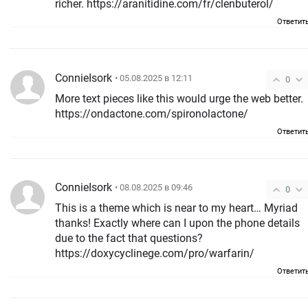
richer. https://aranitidine.com/fr/clenbuterol/
Ответит
ConnieIsork
• 05.08.2025 в 12:11
0
More text pieces like this would urge the web better.
https://ondactone.com/spironolactone/
Ответит
ConnieIsork
• 08.08.2025 в 09:46
0
This is a theme which is near to my heart… Myriad
thanks! Exactly where can I upon the phone details
due to the fact that questions?
https://doxycyclinege.com/pro/warfarin/
Ответит