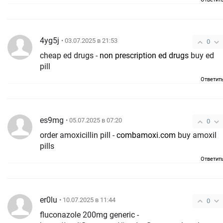
4yg5j
• 03.07.2025 в 21:53
0
cheap ed drugs -
non prescription ed drugs
buy ed
pill
Ответит
es9mg
• 05.07.2025 в 07:20
0
order amoxicillin pill -
combamoxi.com
buy amoxil
pills
Ответит
er0lu
• 10.07.2025 в 11:44
0
fluconazole 200mg generic -