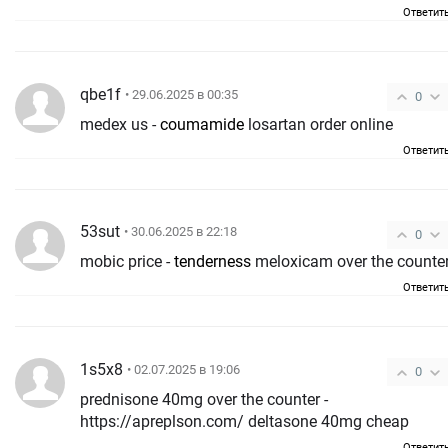
Ответит
qbe1f
• 29.06.2025 в 00:35
0
medex us -
coumamide
losartan order online
Ответит
53sut
• 30.06.2025 в 22:18
0
mobic price -
tenderness
meloxicam over the counte
Ответит
1s5x8
• 02.07.2025 в 19:06
0
prednisone 40mg over the counter -
https://apreplson.com/ deltasone 40mg cheap
Ответит