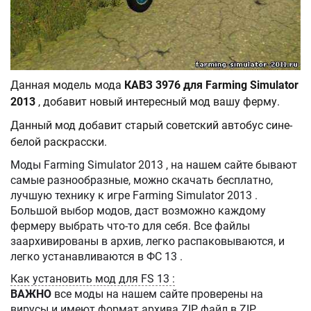
Данная модель мода
КАВЗ 3976 для Farming Simulator
2013
, добавит новый интересный мод вашу ферму.
Данный мод добавит старый советский автобус сине-
белой раскрасски.
Моды Farming Simulator 2013 , на нашем сайте бывают
самые разнообразные, можно скачать бесплатно,
лучшую технику к игре Farming Simulator 2013 .
Большой выбор модов, даст возможно каждому
фермеру выбрать что-то для себя. Все файлы
заархивированы в архив, легко распаковываются, и
легко устанавливаются в ФС 13 .
Как установить мод для FS 13 :
ВАЖНО
все моды на нашем сайте проверены на
вирусы и имеют формат архива ZIP, файл в ZIP