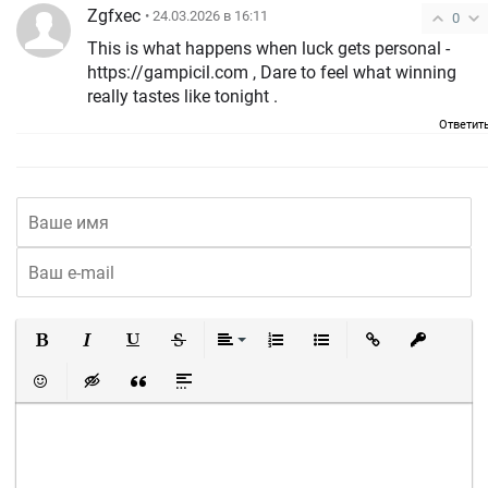
Zgfxec
• 24.03.2026 в 16:11
0
This is what happens when luck gets personal -
https://gampicil.com , Dare to feel what winning
really tastes like tonight .
Ответит
Полужирный
Курсив
Подчеркнутый
Зачеркнутый
Выравнивание
Нумерованный список
Маркированный список
Вставить ссылку
Вставить 
Вставить смайлик
Вставка скрытого текста
Вставка цитаты
Вставка спойлера