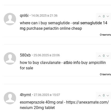
qnl6i
• 14.06.2025 в 21:36
0
where can i buy semaglutide -
oral semaglutide 14
mg
purchase periactin online cheap
Ответит
580xb
• 25.06.2025 в 23:06
0
how to buy clavulanate -
atbio info
buy ampicillin
for sale
Ответит
4hymt
• 27.06.2025 в 15:07
0
esomeprazole 40mg oral - https://anexamate.com/
nexium 20mg tablet