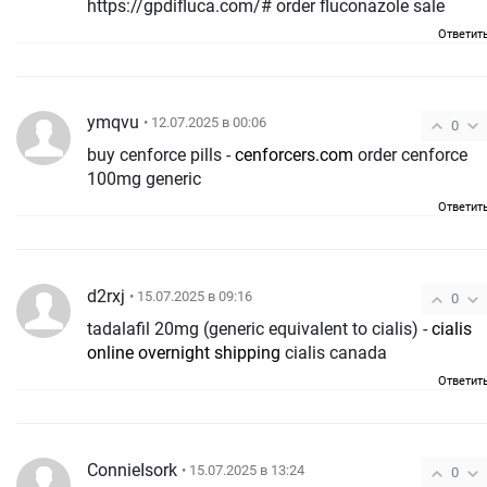
https://gpdifluca.com/# order fluconazole sale
Ответит
ymqvu
• 12.07.2025 в 00:06
0
buy cenforce pills -
cenforcers.com
order cenforce
100mg generic
Ответит
d2rxj
• 15.07.2025 в 09:16
0
tadalafil 20mg (generic equivalent to cialis) -
cialis
online overnight shipping
cialis canada
Ответит
ConnieIsork
• 15.07.2025 в 13:24
0