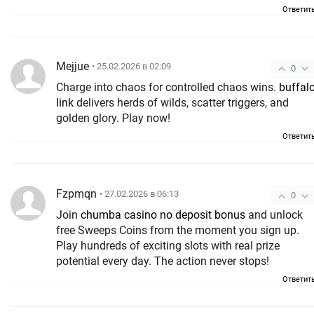
Ответит
Mejjue
• 25.02.2026 в 02:09
0
Charge into chaos for controlled chaos wins.
buffal
link
delivers herds of wilds, scatter triggers, and
golden glory. Play now!
Ответит
Fzpmqn
• 27.02.2026 в 06:13
0
Join
chumba casino no deposit bonus
and unlock
free Sweeps Coins from the moment you sign up.
Play hundreds of exciting slots with real prize
potential every day. The action never stops!
Ответит