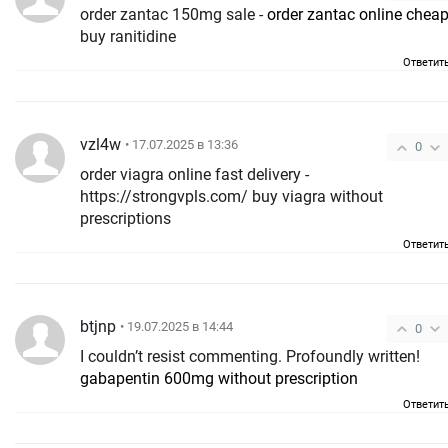
order zantac 150mg sale -
order zantac online chea
buy ranitidine
Ответит
vzl4w
• 17.07.2025 в 13:36
0
order viagra online fast delivery -
https://strongvpls.com/ buy viagra without
prescriptions
Ответит
btjnp
• 19.07.2025 в 14:44
0
I couldn’t resist commenting. Profoundly written!
gabapentin 600mg without prescription
Ответит