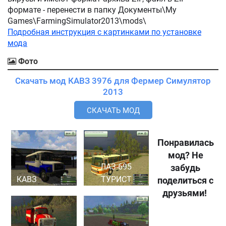
формате - перенести в папку Документы\My
Games\FarmingSimulator2013\mods\
Подробная инструкция с картинками по установке
мода
Фото
Скачать мод КАВЗ 3976 для Фермер Симулятор
2013
СКАЧАТЬ МОД
Понравилась
мод? Не
ЛАЗ-695
забудь
КАВЗ
ТУРИСТ
поделиться с
друзьями!