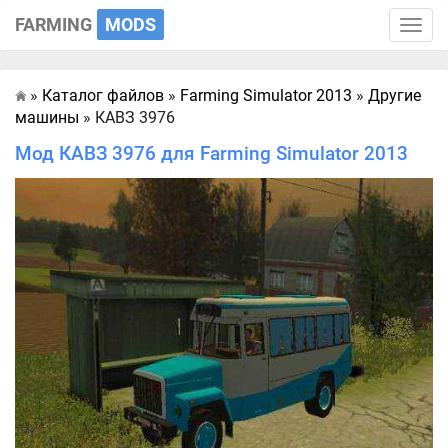
FARMING
MODS
Toggle
naviga
»
Каталог файлов
»
Farming Simulator 2013
»
Другие
Главная
машины
» КАВЗ 3976
Мод КАВЗ 3976 для Farming Simulator 2013