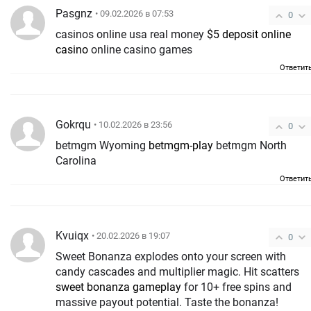
Pasgnz
• 09.02.2026 в 07:53
0
casinos online usa real money
$5 deposit online
casino
online casino games
Ответит
Gokrqu
• 10.02.2026 в 23:56
0
betmgm Wyoming
betmgm-play
betmgm North
Carolina
Ответит
Kvuiqx
• 20.02.2026 в 19:07
0
Sweet Bonanza explodes onto your screen with
candy cascades and multiplier magic. Hit scatters
sweet bonanza gameplay
for 10+ free spins and
massive payout potential. Taste the bonanza!