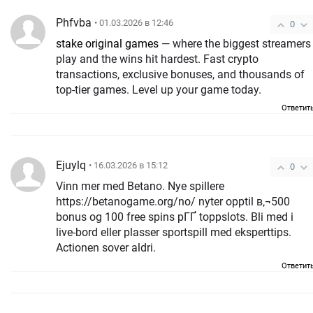
Phfvba
• 01.03.2026 в 12:46
0
stake original games
— where the biggest streamers
play and the wins hit hardest. Fast crypto
transactions, exclusive bonuses, and thousands of
top-tier games. Level up your game today.
Ответит
Ejuylq
• 16.03.2026 в 15:12
0
Vinn mer med Betano. Nye spillere
https://betanogame.org/no/ nyter opptil в‚¬500
bonus og 100 free spins pГҐ toppslots. Bli med i
live-bord eller plasser sportspill med eksperttips.
Actionen sover aldri.
Ответит