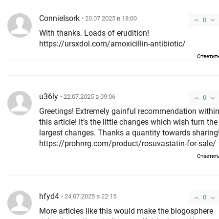
ConnieIsork
• 20.07.2025 в 18:00
0
With thanks. Loads of erudition!
https://ursxdol.com/amoxicillin-antibiotic/
Ответит
u36ly
• 22.07.2025 в 09:06
0
Greetings! Extremely gainful recommendation withi
this article! It’s the little changes which wish turn the
largest changes. Thanks a quantity towards sharing
https://prohnrg.com/product/rosuvastatin-for-sale/
Ответит
hfyd4
• 24.07.2025 в 22:15
0
More articles like this would make the blogosphere