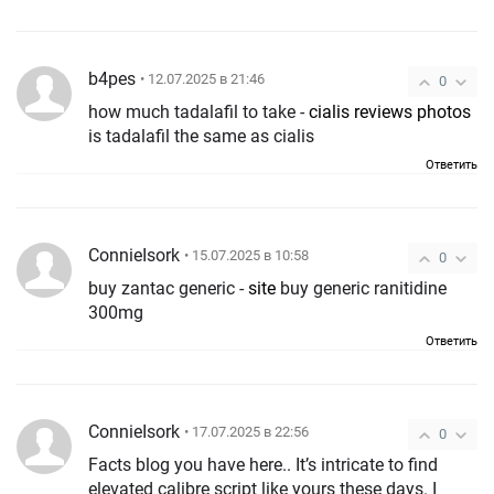
b4pes
• 12.07.2025 в 21:46
0
how much tadalafil to take -
cialis reviews photos
is tadalafil the same as cialis
Ответить
ConnieIsork
• 15.07.2025 в 10:58
0
buy zantac generic -
site
buy generic ranitidine
300mg
Ответить
ConnieIsork
• 17.07.2025 в 22:56
0
Facts blog you have here.. It’s intricate to find
elevated calibre script like yours these days. I