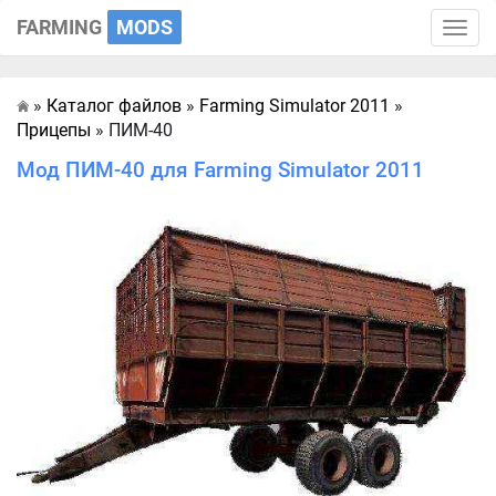
FARMING
MODS
Toggle
naviga
»
Каталог файлов
»
Farming Simulator 2011
»
Главная
Прицепы
» ПИМ-40
Мод ПИМ-40 для Farming Simulator 2011