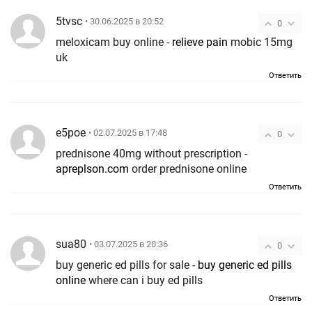
5tvsc
• 30.06.2025 в 20:52
0
meloxicam buy online -
relieve pain
mobic 15mg
uk
Ответить
e5poe
• 02.07.2025 в 17:48
0
prednisone 40mg without prescription -
apreplson.com
order prednisone online
Ответить
sua80
• 03.07.2025 в 20:36
0
buy generic ed pills for sale -
buy generic ed pills
online
where can i buy ed pills
Ответить