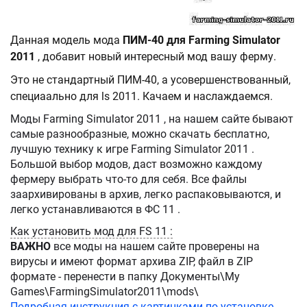
Данная модель мода
ПИМ-40 для Farming Simulator
2011
, добавит новый интересный мод вашу ферму.
Это не стандартный ПИМ-40, а усовершенствованный,
специаально для ls 2011. Качаем и наслаждаемся.
Моды Farming Simulator 2011 , на нашем сайте бывают
самые разнообразные, можно скачать бесплатно,
лучшую технику к игре Farming Simulator 2011 .
Большой выбор модов, даст возможно каждому
фермеру выбрать что-то для себя. Все файлы
заархивированы в архив, легко распаковываются, и
легко устанавливаются в ФС 11 .
Как установить мод для FS 11 :
ВАЖНО
все моды на нашем сайте проверены на
вирусы и имеют формат архива ZIP, файл в ZIP
формате - перенести в папку Документы\My
Games\FarmingSimulator2011\mods\
Подробная инструкция с картинками по установке