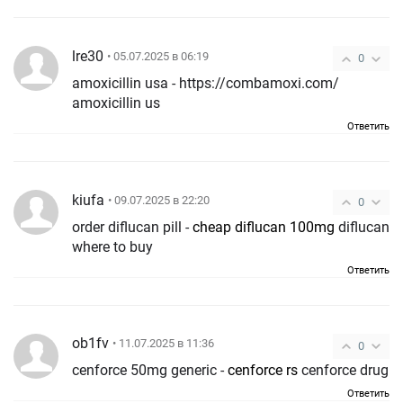
lre30
• 05.07.2025 в 06:19
0
amoxicillin usa - https://combamoxi.com/
amoxicillin us
Ответить
kiufa
• 09.07.2025 в 22:20
0
order diflucan pill -
cheap diflucan 100mg
diflucan
where to buy
Ответить
ob1fv
• 11.07.2025 в 11:36
0
cenforce 50mg generic -
cenforce rs
cenforce drug
Ответить