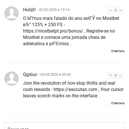
Hulqfr
• 22.03.2026 в 13:14
0
O bГґnus mais falado do ano estГЎ no Mostbet
вЂ“ 125% + 250 FS -
https://mostbetpt.pro/bonus/ , Registre-se no
Mostbet e comece uma jornada cheia de
adrenalina e prГЄmios .
Ответить
Qgsluz
• 03.04.2026 в 05:30
0
Join the revolution of non-stop thrills and real
cash rewards - https://eaccutan.com , Your cursor
leaves scorch marks on the interface .
Ответить