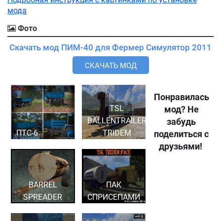
мода
Фото
Скачать мод ПИМ-40 для Фермер Симулятор 2011
СКАЧАТЬ МОД
Понравилась
TSL
мод? Не
BALLENTRAILER
забудь
ПТС-6
TRIDEM
поделиться с
друзьями!
BARREL
ПАК
SPREADER
СПРИСЕПАМИ