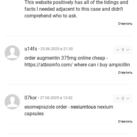
This website positively has all of the tidings and
facts I needed adjacent to this case and didn’t
comprehend who to ask.
Ответить
u14fs
• 25.06.2025 в 21:30
0
order augmentin 375mg online cheap -
https://atbioinfo.com/ where can i buy ampicillin
Ответить
07kor
• 27.06.2025 в 13:42
0
esomeprazole order -
nexiumtous
nexium
capsules
Ответить