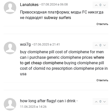
Lanatokes
• 07.08.2024 в 06:08
0
Превосходная платформа; моды FC никогда
не подводят
subway surfers
Ответить
woi7g
• 07.06.2025 в 21:41
0
buy clomiphene pill cost of clomiphene for men
can i purchase generic clomiphene prices
where
to get cheap clomiphene
buying clomiphene pill
cost of clomid no prescription clomiphene price in
usa
Ответить
how long after flagyl can i drink
•
0
11.06.2025 в 14:26