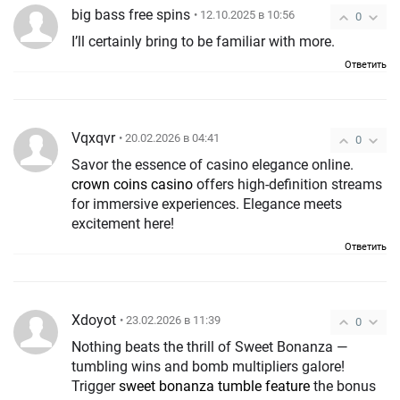
big bass free spins
• 12.10.2025 в 10:56
0
I’ll certainly bring to be familiar with more.
Ответить
Vqxqvr
• 20.02.2026 в 04:41
0
Savor the essence of casino elegance online.
crown coins casino
offers high-definition streams
for immersive experiences. Elegance meets
excitement here!
Ответить
Xdoyot
• 23.02.2026 в 11:39
0
Nothing beats the thrill of Sweet Bonanza —
tumbling wins and bomb multipliers galore!
Trigger
sweet bonanza tumble feature
the bonus