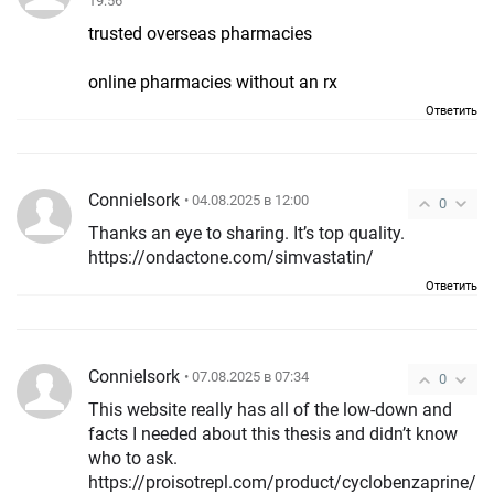
19:56
trusted overseas pharmacies
online pharmacies without an rx
Ответить
ConnieIsork
• 04.08.2025 в 12:00
0
Thanks an eye to sharing. It’s top quality.
https://ondactone.com/simvastatin/
Ответить
ConnieIsork
• 07.08.2025 в 07:34
0
This website really has all of the low-down and
facts I needed about this thesis and didn’t know
who to ask.
https://proisotrepl.com/product/cyclobenzaprine/