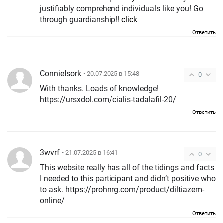
justifiably comprehend individuals like you! Go
through guardianship!!
click
Ответить
ConnieIsork
• 20.07.2025 в 15:48
0
With thanks. Loads of knowledge!
https://ursxdol.com/cialis-tadalafil-20/
Ответить
3wvrf
• 21.07.2025 в 16:41
0
This website really has all of the tidings and facts
I needed to this participant and didn’t positive who
to ask. https://prohnrg.com/product/diltiazem-
online/
Ответить