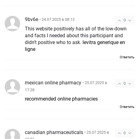
9bv6e
• 24.07.2025 в 08:13
0
This website positively has all of the low-down
and facts I needed about this participant and
didn’t positive who to ask.
levitra generique en
ligne
Ответить
mexican online pharmacy
• 25.07.2025 в
0
17:28
recommended online pharmacies
Ответить
canadian pharmaceuticals
• 25.07.2025 в
0