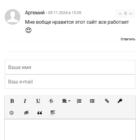
Артемий
• 09.11.2024 в 15:59
0
Мне вобще нравится этот сайт все работает
😍
Ответить
Полужирный
Курсив
Подчеркнутый
Зачеркнутый
Выравнивание
Нумерованный список
Маркированный список
Вставить ссылку
Вставить 
Вставить смайлик
Вставка скрытого текста
Вставка цитаты
Вставка спойлера