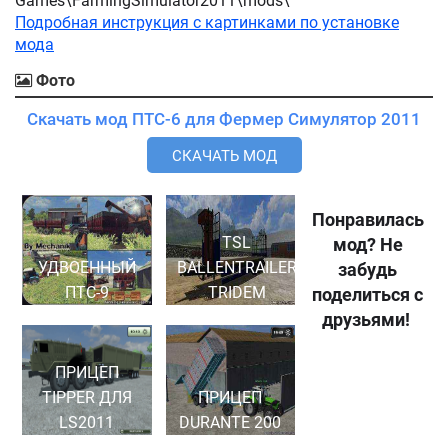
Games\FarmingSimulator2011\mods\
Подробная инструкция с картинками по установке
мода
Фото
Скачать мод ПТС-6 для Фермер Симулятор 2011
СКАЧАТЬ МОД
Понравилась
TSL
мод? Не
УДВОЕННЫЙ
BALLENTRAILER
забудь
ПТС-9
TRIDEM
поделиться с
друзьями!
ПРИЦЕП
TIPPER ДЛЯ
ПРИЦЕП
LS2011
DURANTE 200