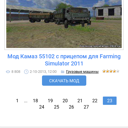
Мод Камаз 55102 с прицепом для Farming
Simulator 2011
8 808
2-10-2013, 12:00
Грузовые машины
СКАЧАТЬ МОД
1
...
18
19
20
21
22
23
24
25
26
27