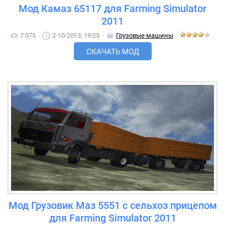
Мод Камаз 65117 для Farming Simulator
2011
7 075
2-10-2013, 19:25
Грузовые машины
СКАЧАТЬ МОД
Мод Грузовик Маз 5551 с сельхоз прицепом
для Farming Simulator 2011