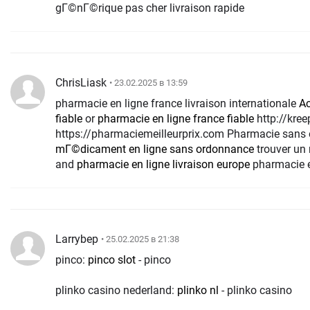
gГ©nГ©rique pas cher livraison rapide
ChrisLiask
• 23.02.2025 в 13:59
pharmacie en ligne france livraison internationale
Ac
fiable
or
pharmacie en ligne france fiable
http://kreepost.com/go/?
https://pharmaciemeilleurprix.com Pharmacie san
mГ©dicament en ligne sans ordonnance
trouver un
and
pharmacie en ligne livraison europe
pharmacie e
Larrybep
• 25.02.2025 в 21:38
pinco:
pinco slot
- pinco
plinko casino nederland:
plinko nl
- plinko casino