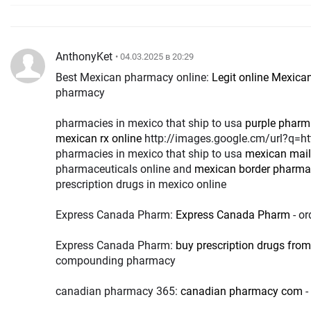
AnthonyKet
• 04.03.2025 в 20:29
Best Mexican pharmacy online:
Legit online Mexic
pharmacy
pharmacies in mexico that ship to usa
purple pharma
mexican rx online
http://images.google.cm/url?q=https://certpharm.com
pharmacies in mexico that ship to usa
mexican mail
pharmaceuticals online and
mexican border pharmac
prescription drugs in mexico online
Express Canada Pharm:
Express Canada Pharm
- or
Express Canada Pharm:
buy prescription drugs fro
compounding pharmacy
canadian pharmacy 365:
canadian pharmacy com
-