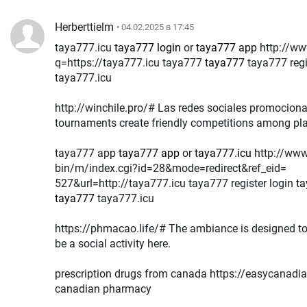
Herberttielm
• 04.02.2025 в 17:45
taya777.icu
taya777 login
or
taya777 app
http://www.mitte-recht.de/url?
q=https://taya777.icu taya777
taya777
taya777 regi
taya777.icu
http://winchile.pro/# Las redes sociales promocionan 
tournaments create friendly competitions among pla
taya777 app
taya777 app
or
taya777.icu
http://www.any-hair.jp/cgi-
bin/m/index.cgi?id=28&mode=redirect&ref_eid=
527&url=http://taya777.icu taya777 register login
ta
taya777
taya777.icu
https://phmacao.life/# The ambiance is designed to excite pl
be a social activity here.
prescription drugs from canada https://easycanad
canadian pharmacy