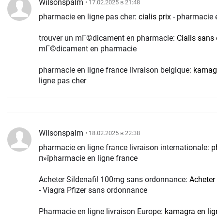
Wilsonspalm
• 17.02.2025 в 21:48
pharmacie en ligne pas cher:
cialis prix
- pharmacie e
trouver un mГ©dicament en pharmacie:
Cialis sans
mГ©dicament en pharmacie
pharmacie en ligne france livraison belgique:
kamagr
ligne pas cher
Wilsonspalm
• 18.02.2025 в 22:38
pharmacie en ligne france livraison internationale:
p
п»їpharmacie en ligne france
Acheter Sildenafil 100mg sans ordonnance:
Acheter
- Viagra Pfizer sans ordonnance
Pharmacie en ligne livraison Europe:
kamagra en lig