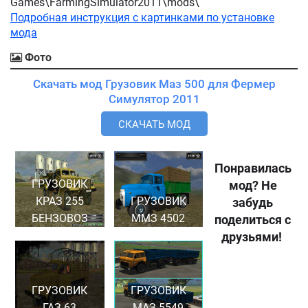
Games\FarmingSimulator2011\mods\
Подробная инструкция с картинками по установке
мода
Фото
Скачать мод Грузовик Маз 500 для Фермер
Симулятор 2011
СКАЧАТЬ МОД
Понравилась
ГРУЗОВИК
мод? Не
КРАЗ 255
ГРУЗОВИК
забудь
БЕНЗОВОЗ
ММЗ 4502
поделиться с
друзьями!
ГРУЗОВИК
ГРУЗОВИК
ГАЗ 63
МАЗ 5549