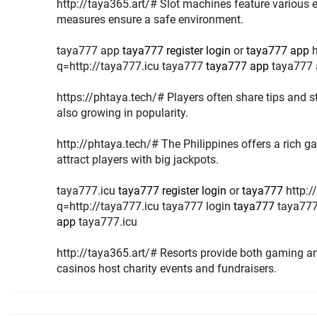
http://taya365.art/# Slot machines feature various excitin
measures ensure a safe environment.
taya777 app
taya777 register login
or
taya777 app
http://images.google.rw/url?
q=http://taya777.icu taya777
taya777 app
taya777
https://phtaya.tech/# Players often share tips and strategies. Onl
also growing in popularity.
http://phtaya.tech/# The Philippines offers a rich gaming cultu
attract players with big jackpots.
taya777.icu
taya777 register login
or
taya777
http://clients1.google.com.gt/url?
q=http://taya777.icu taya777 login
taya777
taya777 
app
taya777.icu
http://taya365.art/# Resorts provide both gaming and r
casinos host charity events and fundraisers.