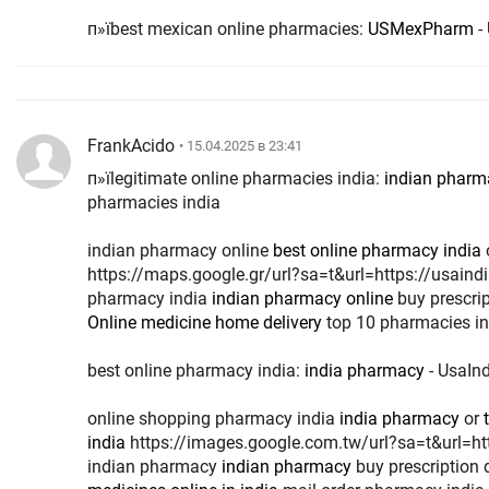
п»їbest mexican online pharmacies:
USMexPharm
-
FrankAcido
• 15.04.2025 в 23:41
п»їlegitimate online pharmacies india:
indian pharm
pharmacies india
indian pharmacy online
best online pharmacy india
https://maps.google.gr/url?sa=t&url=https://usain
pharmacy india
indian pharmacy online
buy prescrip
Online medicine home delivery
top 10 pharmacies in
best online pharmacy india:
india pharmacy
- UsaIn
online shopping pharmacy india
india pharmacy
or
india
https://images.google.com.tw/url?sa=t&url=http://usaindiapharm.com
indian pharmacy
indian pharmacy
buy prescription 