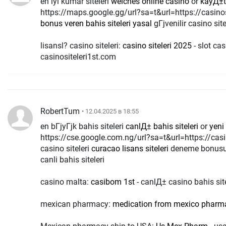
en iyi kumar siteleri
welches online casino
or
kayД±t 
https://maps.google.gg/url?sa=t&url=https://casinos
bonus veren bahis siteleri yasal
gГјvenilir casino sit
lisansl? casino siteleri:
casino siteleri 2025
- slot cas
casinositeleri1st.com
RobertTum
• 12.04.2025 в 18:55
en bГјyГјk bahis siteleri
canlД± bahis siteleri
or
yeni 
https://cse.google.com.ng/url?sa=t&url=https://casin
casino siteleri
curacao lisans siteleri
deneme bonusu 
canli bahis siteleri
casino malta:
casibom 1st
- canlД± casino bahis si
mexican pharmacy:
medication from mexico pharm