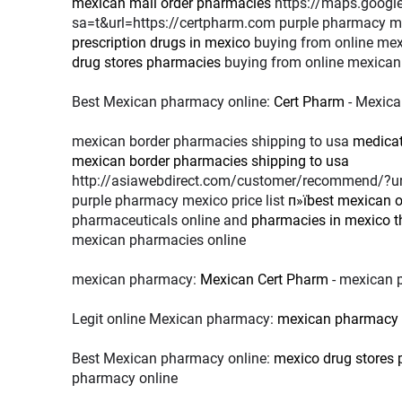
mexican mail order pharmacies
https://maps.google.co.za/url?
sa=t&url=https://certpharm.com purple pharmacy me
prescription drugs in mexico
buying from online me
drug stores pharmacies
buying from online mexica
Best Mexican pharmacy online:
Cert Pharm
- Mexica
mexican border pharmacies shipping to usa
medica
mexican border pharmacies shipping to usa
http://asiawebdirect.com/customer/recommend/?ur
purple pharmacy mexico price list
п»їbest mexican 
pharmaceuticals online and
pharmacies in mexico th
mexican pharmacies online
mexican pharmacy:
Mexican Cert Pharm
- mexican 
Legit online Mexican pharmacy:
mexican pharmacy
Best Mexican pharmacy online:
mexico drug stores
pharmacy online