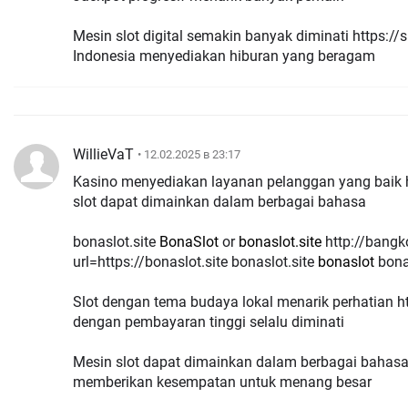
Mesin slot digital semakin banyak diminati https:/
Indonesia menyediakan hiburan yang beragam
WillieVaT
• 12.02.2025 в 23:17
Kasino menyediakan layanan pelanggan yang baik h
slot dapat dimainkan dalam berbagai bahasa
bonaslot.site
BonaSlot
or
bonaslot.site
http://bangkok-hotels.fr/redirecturl.php?
url=https://bonaslot.site bonaslot.site
bonaslot
bona
Slot dengan tema budaya lokal menarik perhatian ht
dengan pembayaran tinggi selalu diminati
Mesin slot dapat dimainkan dalam berbagai bahasa h
memberikan kesempatan untuk menang besar