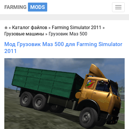
FARMING
MODS
Toggle
naviga
»
Каталог файлов
»
Farming Simulator 2011
»
Главная
Грузовые машины
» Грузовик Маз 500
Мод Грузовик Маз 500 для Farming Simulator
2011