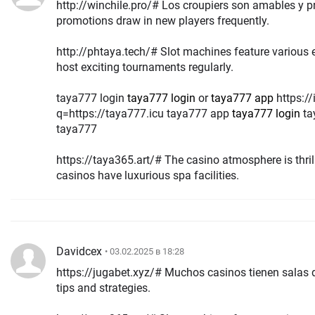
http://winchile.pro/# Los croupiers son amables y profes
promotions draw in new players frequently.
http://phtaya.tech/# Slot machines feature various exciting 
host exciting tournaments regularly.
taya777 login
taya777 login
or
taya777 app
https://images.google.ca/url?
q=https://taya777.icu taya777 app
taya777 login
ta
taya777
https://taya365.art/# The casino atmosphere is thrillin
casinos have luxurious spa facilities.
Davidcex
• 03.02.2025 в 18:28
https://jugabet.xyz/# Muchos casinos tienen salas de bingo. Players
tips and strategies.