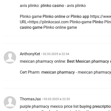
avis plinko:
plinko casino
- avis plinko
Plinko game
Plinko online
or
Plinko app
https://www.ocmdhotels.com/?
URL=https://plinkocasi.com Plinko-game
Plinko
Pli
casino game
Plinko online game
AnthonyKet
• 02.03.2025 в 22:34
mexican pharmacy online:
Best Mexican pharmacy 
Cert Pharm:
mexican pharmacy
- mexican pharmac
ThomasJax
• 03.03.2025 в 22:53
purple pharmacy mexico price list
buying prescripti