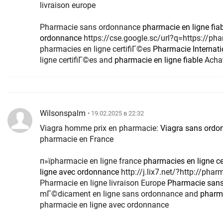
livraison europe
Pharmacie sans ordonnance
pharmacie en ligne fia
ordonnance
https://cse.google.sc/url?q=https://pharmaciemeilleurprix.com
pharmacies en ligne certifiГ©es
Pharmacie Internati
ligne certifiГ©es and
pharmacie en ligne fiable
Achat
Wilsonspalm
• 19.02.2025 в 22:32
Viagra homme prix en pharmacie:
Viagra sans ordo
pharmacie en France
п»їpharmacie en ligne france
pharmacies en ligne ce
ligne avec ordonnance
http://j.lix7.net/?http://pharmaciemeilleurprix.com/
Pharmacie en ligne livraison Europe
Pharmacie san
mГ©dicament en ligne sans ordonnance and
pharma
pharmacie en ligne avec ordonnance