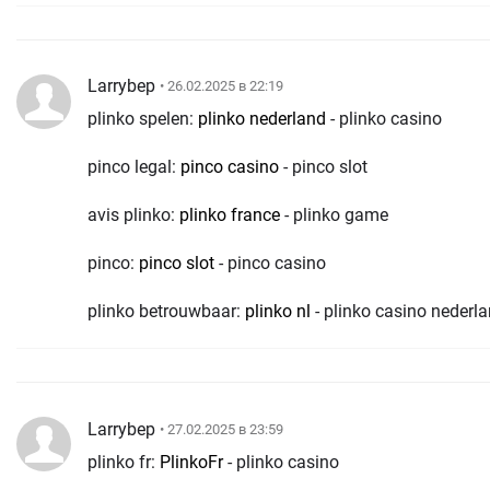
Larrybep
• 26.02.2025 в 22:19
plinko spelen:
plinko nederland
- plinko casino
pinco legal:
pinco casino
- pinco slot
avis plinko:
plinko france
- plinko game
pinco:
pinco slot
- pinco casino
plinko betrouwbaar:
plinko nl
- plinko casino nederl
Larrybep
• 27.02.2025 в 23:59
plinko fr:
PlinkoFr
- plinko casino