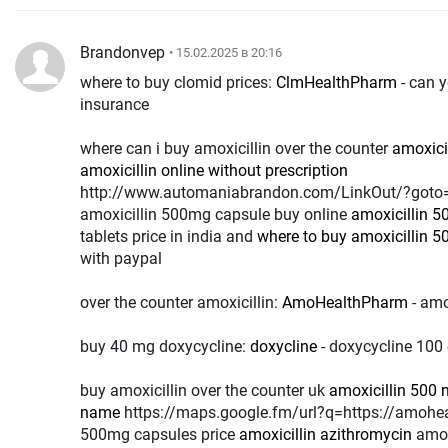
Brandonvep
• 15.02.2025 в 20:16
where to buy clomid prices:
ClmHealthPharm
- can y
insurance
where can i buy amoxicillin over the counter
amoxici
amoxicillin online without prescription
http://www.automaniabrandon.com/LinkOut/?goto
amoxicillin 500mg capsule buy online
amoxicillin 5
tablets price in india and
where to buy amoxicillin 
with paypal
over the counter amoxicillin:
AmoHealthPharm
- amo
buy 40 mg doxycycline:
doxycline
- doxycycline 100
buy amoxicillin over the counter uk
amoxicillin 500 
name
https://maps.google.fm/url?q=https://amohealthpharm.com amoxicillin
500mg capsules price
amoxicillin azithromycin
amoxi