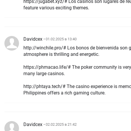
https://jugabet.xyz/# Los casinos son lugares de reuniГіn socia
feature various exciting themes.
Davidcex
• 01.02.2025 в 13:40
http://winchile.pro/# Los bonos de bienvenida son generosos
atmosphere is thrilling and energetic.
https://phmacao.life/# The poker community is very active here. M
many large casinos.
http://phtaya.tech/# The casino experience is memora
Philippines offers a rich gaming culture.
Davidcex
• 02.02.2025 в 21:42