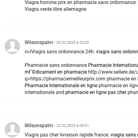
Viagra homme prix en pharmacie sans ordonnance:
Viagra vente libre allemagne
Wilsonspalm
• 20.02.2025 в 22:02
п»їViagra sans ordonnance 24h:
viagra sans ordon
Pharmacie sans ordonnance
Pharmacie Internationa
mГ©dicament en pharmacie
http://www.sellere.de/url?
q=https://pharmaciemeilleurprix.com pharmacie en l
Pharmacie Internationale en ligne
pharmacie en ligne
internationale and
pharmacie en ligne pas cher
pharm
Wilsonspalm
• 22.02.2025 в 09:01
Viagra pas cher livraison rapide france:
viagra sans