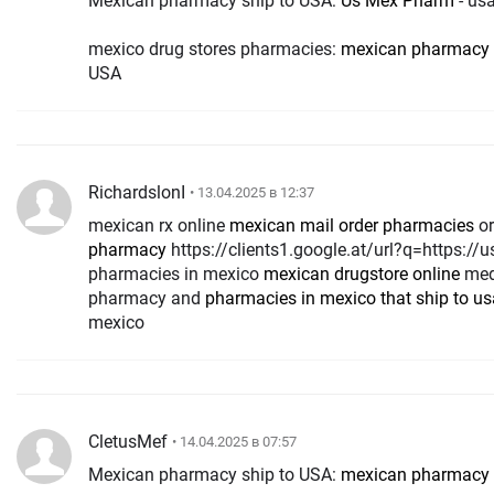
Mexican pharmacy ship to USA:
Us Mex Pharm
- us
mexico drug stores pharmacies:
mexican pharmacy
USA
RichardslonI
• 13.04.2025 в 12:37
mexican rx online
mexican mail order pharmacies
o
pharmacy
https://clients1.google.at/url?q=https://usmexpharm.com best online
pharmacies in mexico
mexican drugstore online
med
pharmacy and
pharmacies in mexico that ship to us
mexico
CletusMef
• 14.04.2025 в 07:57
Mexican pharmacy ship to USA:
mexican pharmacy