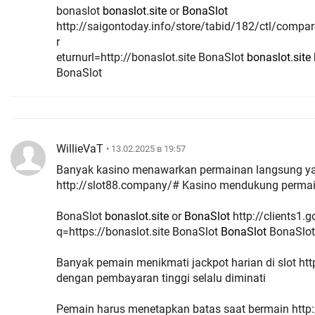
bonaslot
bonaslot.site
or
BonaSlot
http://saigontoday.info/store/tabid/182/ctl/compa
r
eturnurl=http://bonaslot.site BonaSlot
bonaslot.site
BonaSlot
WillieVaT
• 13.02.2025 в 19:57
Banyak kasino menawarkan permainan langsung ya
http://slot88.company/# Kasino mendukung perma
BonaSlot
bonaslot.site
or
BonaSlot
http://clients1.google.com.au/url?
q=https://bonaslot.site BonaSlot
BonaSlot
BonaSlo
Banyak pemain menikmati jackpot harian di slot http
dengan pembayaran tinggi selalu diminati
Pemain harus menetapkan batas saat bermain http: