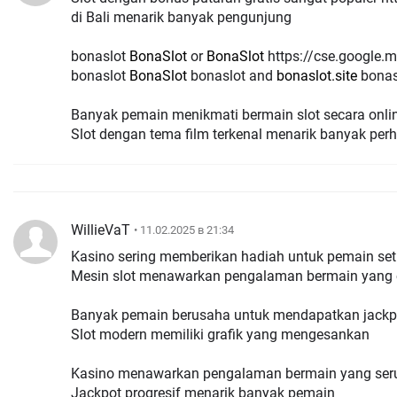
di Bali menarik banyak pengunjung
bonaslot
BonaSlot
or
BonaSlot
https://cse.google.mv/url?q=https://bonaslot.site
bonaslot
BonaSlot
bonaslot and
bonaslot.site
bonas
Banyak pemain menikmati bermain slot secara onlin
Slot dengan tema film terkenal menarik banyak perh
WillieVaT
• 11.02.2025 в 21:34
Kasino sering memberikan hadiah untuk pemain setia
Mesin slot menawarkan pengalaman bermain yang 
Banyak pemain berusaha untuk mendapatkan jackpo
Slot modern memiliki grafik yang mengesankan
Kasino menawarkan pengalaman bermain yang seru 
Jackpot progresif menarik banyak pemain