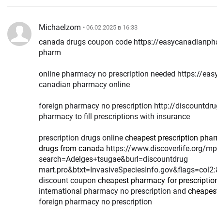
Michaelzom
• 06.02.2025 в 16:33
canada drugs coupon code https://easycanadianp
pharm
online pharmacy no prescription needed https://e
canadian pharmacy online
foreign pharmacy no prescription http://discountdr
pharmacy to fill prescriptions with insurance
prescription drugs online
cheapest prescription pha
drugs from canada
https://www.discoverlife.org/mp/20q?
search=Adelges+tsugae&burl=discountdrug
mart.pro&btxt=InvasiveSpeciesInfo.gov&flags=col
discount coupon
cheapest pharmacy for prescriptio
international pharmacy no prescription and
cheapest
foreign pharmacy no prescription