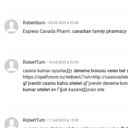
Robertdum
• 05.03.2025 в 02:40
Express Canada Pharm:
canadian family pharmacy
RobertTum
• 10.04.2025 в 22:09
casino kumar oyunlarД±
deneme bonusu veren bet si
https://opelforum.ru/redirect/?url=http://casinositele
gГјvenilir casino bahis siteleri
gГјvenilir deneme bon
kumar siteleri
en Г§ok kazandД±ran site
RobertTum
• 11.04.2025 в 15:00