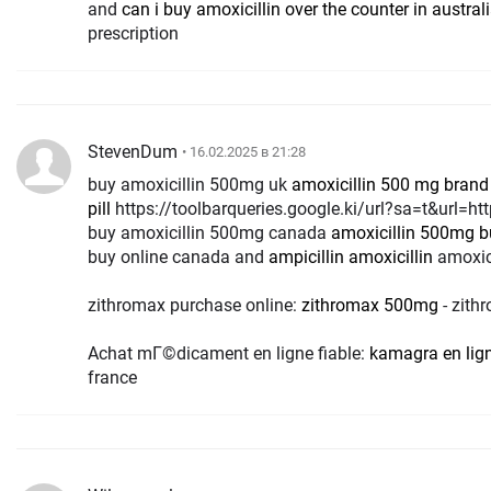
and
can i buy amoxicillin over the counter in austral
prescription
StevenDum
• 16.02.2025 в 21:28
buy amoxicillin 500mg uk
amoxicillin 500 mg bran
pill
https://toolbarqueries.google.ki/url?sa=t&url=https://amohealthpharm.com
buy amoxicillin 500mg canada
amoxicillin 500mg b
buy online canada and
ampicillin amoxicillin
amoxici
zithromax purchase online:
zithromax 500mg
- zith
Achat mГ©dicament en ligne fiable:
kamagra en lig
france