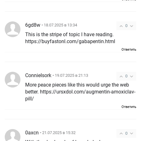
6gd8w
• 18.07.2025 в 13:34
0
This is the stripe of topic I have reading.
https://buyfastonl.com/gabapentin.html
Ответить
ConnieIsork
• 19.07.2025 в 21:13
0
More peace pieces like this would urge the web
better. https://ursxdol.com/augmentin-amoxiclav-
pill/
Ответить
0axcn
• 21.07.2025 в 15:32
0