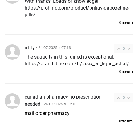
With thanks. Loads of knowledge!
https://prohnrg.com/product/priligy-dapoxetine-
pills/
Ответить
rrhfy
• 24.07.2025 в 07:13
0
The sagacity in this ruined is exceptional.
https://aranitidine.com/fr/lasix_en_ligne_achat/
Ответить
canadian pharmacy no prescription
0
needed
• 25.07.2025 в 17:10
mail order pharmacy
Ответить