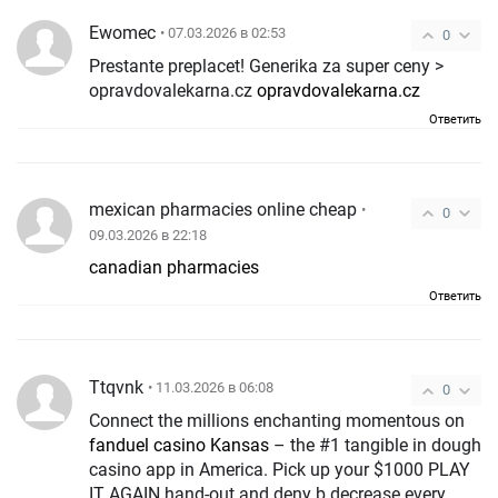
Ewomec
• 07.03.2026 в 02:53
0
Prestante preplacet! Generika za super ceny >
opravdovalekarna.cz
opravdovalekarna.cz
Ответить
mexican pharmacies online cheap
•
0
09.03.2026 в 22:18
canadian pharmacies
Ответить
Ttqvnk
• 11.03.2026 в 06:08
0
Connect the millions enchanting momentous on
fanduel casino Kansas
– the #1 tangible in dough
casino app in America. Pick up your $1000 PLAY
IT AGAIN hand-out and deny b decrease every