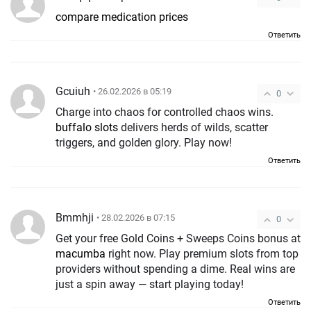
compare medication prices
Ответить
Gcuiuh
• 26.02.2026 в 05:19
0
Charge into chaos for controlled chaos wins.
buffalo slots
delivers herds of wilds, scatter
triggers, and golden glory. Play now!
Ответить
Bmmhji
• 28.02.2026 в 07:15
0
Get your free Gold Coins + Sweeps Coins bonus at
macumba
right now. Play premium slots from top
providers without spending a dime. Real wins are
just a spin away — start playing today!
Ответить