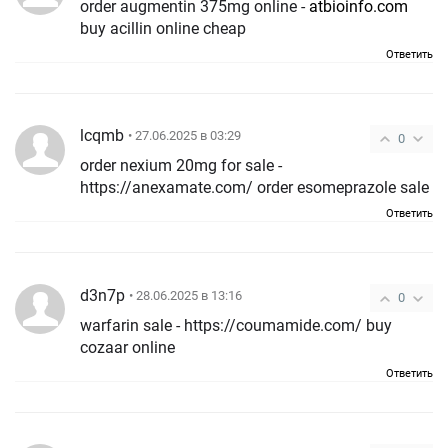
order augmentin 375mg online -
atbioinfo.com
buy acillin online cheap
Ответить
lcqmb
• 27.06.2025 в 03:29
0
order nexium 20mg for sale -
https://anexamate.com/ order esomeprazole sale
Ответить
d3n7p
• 28.06.2025 в 13:16
0
warfarin sale - https://coumamide.com/ buy
cozaar online
Ответить