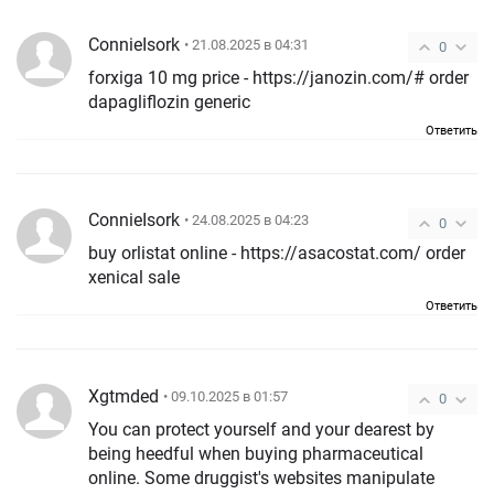
ConnieIsork
• 21.08.2025 в 04:31
0
forxiga 10 mg price - https://janozin.com/# order
dapagliflozin generic
Ответить
ConnieIsork
• 24.08.2025 в 04:23
0
buy orlistat online - https://asacostat.com/ order
xenical sale
Ответить
Xgtmded
• 09.10.2025 в 01:57
0
You can protect yourself and your dearest by
being heedful when buying pharmaceutical
online. Some druggist's websites manipulate