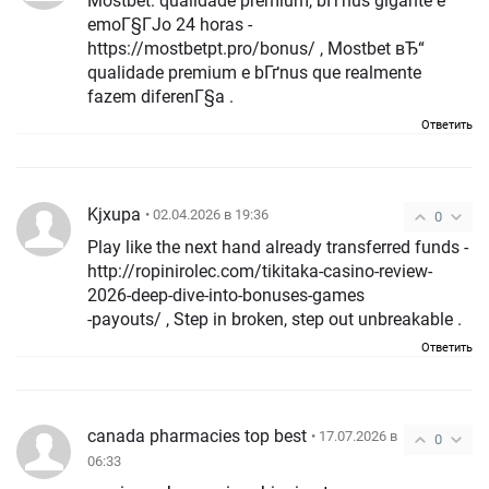
Mostbet: qualidade premium, bГґnus gigante e
emoГ§ГЈo 24 horas -
https://mostbetpt.pro/bonus/ , Mostbet вЂ“
qualidade premium e bГґnus que realmente
fazem diferenГ§a .
Ответить
Kjxupa
• 02.04.2026 в 19:36
0
Play like the next hand already transferred funds -
http://ropinirolec.com/tikitaka-casino-review-
2026-deep-dive-into-bonuses-games
-payouts/ , Step in broken, step out unbreakable .
Ответить
canada pharmacies top best
• 17.07.2026 в
0
06:33