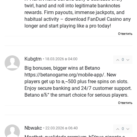
twirl, hand and roll into legitimate banknotes
rewards. Firm payouts, immense jackpots, and
habitual activity – download FanDuel Casino any
longer and start playing like a pro today!
Ответить
Kubgtm
• 18.03.2026 в 04:00
0
Big bonuses, bigger wins at Betano
https://betanogame.org/mobile-app/. New
players get up to в‚¬500 plus free spins on slots.
Enjoy secure banking and 24/7 customer support.
Betano вЂ“ the smart choice for serious players.
Ответить
Nbwakc
• 22.03.2026 в 06:40
0