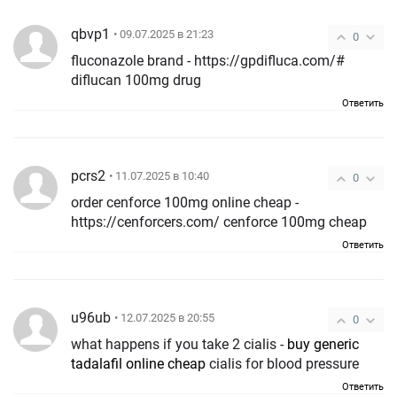
qbvp1
• 09.07.2025 в 21:23
0
fluconazole brand - https://gpdifluca.com/#
diflucan 100mg drug
Ответить
pcrs2
• 11.07.2025 в 10:40
0
order cenforce 100mg online cheap -
https://cenforcers.com/ cenforce 100mg cheap
Ответить
u96ub
• 12.07.2025 в 20:55
0
what happens if you take 2 cialis -
buy generic
tadalafil online cheap
cialis for blood pressure
Ответить