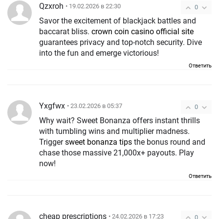
Qzxroh
• 19.02.2026 в 22:30
0
Savor the excitement of blackjack battles and
baccarat bliss.
crown coin casino official site
guarantees privacy and top-notch security. Dive
into the fun and emerge victorious!
Ответить
Yxgfwx
• 23.02.2026 в 05:37
0
Why wait? Sweet Bonanza offers instant thrills
with tumbling wins and multiplier madness.
Trigger
sweet bonanza tips
the bonus round and
chase those massive 21,000x+ payouts. Play
now!
Ответить
cheap prescriptions
• 24.02.2026 в 17:23
0