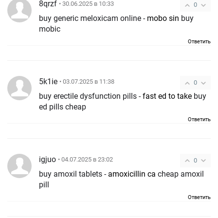
8qrzf
• 30.06.2025 в 10:33
0
buy generic meloxicam online -
mobo sin
buy
mobic
Ответить
5k1ie
• 03.07.2025 в 11:38
0
buy erectile dysfunction pills -
fast ed to take
buy
ed pills cheap
Ответить
igjuo
• 04.07.2025 в 23:02
0
buy amoxil tablets -
amoxicillin ca
cheap amoxil
pill
Ответить