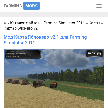
FARMING
MODS
Toggle
naviga
»
Каталог файлов
»
Farming Simulator 2011
»
Карты
»
Главная
Карта Яблонево v2.1
Мод Карта Яблонево v2.1 для Farming
Simulator 2011