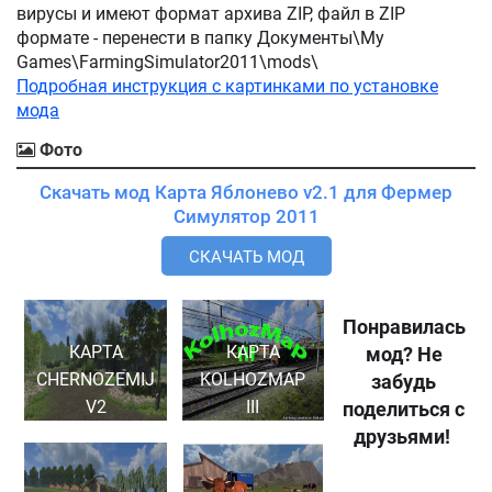
вирусы и имеют формат архива ZIP, файл в ZIP
формате - перенести в папку Документы\My
Games\FarmingSimulator2011\mods\
Подробная инструкция с картинками по установке
мода
Фото
Скачать мод Карта Яблонево v2.1 для Фермер
Симулятор 2011
СКАЧАТЬ МОД
Понравилась
КАРТА
КАРТА
мод? Не
CHERNOZEMIJ
KOLHOZMAP
забудь
V2
III
поделиться с
друзьями!