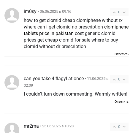
im0sy
• 06.06.2025 в 09:16
0
how to get clomid cheap clomiphene without rx
where can i get clomid no prescription
clomiphene
tablets price in pakistan
cost generic clomid
prices get cheap clomid for sale where to buy
clomid without dr prescription
Ответить
can you take 4 flagyl at once
• 11.06.2025 в
0
02:09
I couldn’t turn down commenting. Warmly written!
Ответить
mr2ma
• 25.06.2025 в 10:28
0