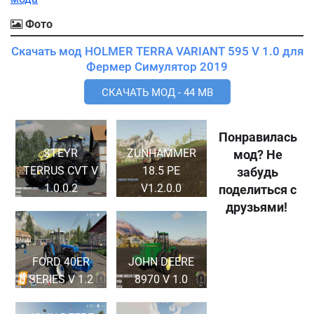
Фото
Скачать мод HOLMER TERRA VARIANT 595 V 1.0 для
Фермер Симулятор 2019
СКАЧАТЬ МОД - 44 MB
Понравилась
STEYR
ZUNHAMMER
мод? Не
TERRUS CVT V
18.5 PE
забудь
1.0.0.2
V1.2.0.0
поделиться с
друзьями!
FORD 40ER
JOHN DEERE
SERIES V 1.2
8970 V 1.0