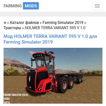
FARMING
MODS
Toggle
naviga
»
Каталог файлов
»
Farming Simulator 2019
»
Главная
Тракторы
» HOLMER TERRA VARIANT 595 V 1.0
Мод HOLMER TERRA VARIANT 595 V 1.0 для
Farming Simulator 2019