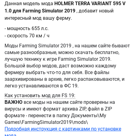
Данная модель мода
HOLMER TERRA VARIANT 595 V
1.0 для Farming Simulator 2019
, добавит новый
интересный мод вашу ферму.
- мощность 655 л.с.
- скорость 70 км / ч
Моды Farming Simulator 2019 , на нашем сайте бывают
самые разнообразные, можно скачать бесплатно,
лучшую технику к игре Farming Simulator 2019.
Большой выбор модов, даст возможно каждому
фермеру выбрать что-то для себя. Все файлы
заархивированы в архив, легко распаковываются, и
легко устанавливаются в ФС 19.
Как установить мод для FS 19:
ВАЖНО
все моды на нашем сайте проверены на
вирусы и имеют формат архива ZIP, файл в ZIP
формате - перенести в папку Документы\My
Games\FarmingSimulator2019\mods\
Подробная инструкция с картинками по установке
мода