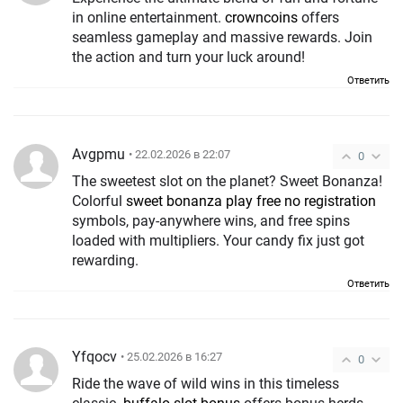
in online entertainment.
crowncoins
offers
seamless gameplay and massive rewards. Join
the action and turn your luck around!
Ответить
Avgpmu
• 22.02.2026 в 22:07
0
The sweetest slot on the planet? Sweet Bonanza!
Colorful
sweet bonanza play free no registration
symbols, pay-anywhere wins, and free spins
loaded with multipliers. Your candy fix just got
rewarding.
Ответить
Yfqocv
• 25.02.2026 в 16:27
0
Ride the wave of wild wins in this timeless