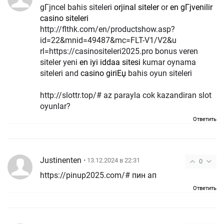
gГјncel bahis siteleri
orjinal siteler
or
en gГјvenilir
casino siteleri
http://flthk.com/en/productshow.asp?
id=22&mnid=49487&mc=FLT-V1/V2&u
rl=https://casinositeleri2025.pro bonus veren
siteler yeni
en iyi iddaa sitesi
kumar oynama
siteleri and
casino giriЕџ
bahis oyun siteleri
http://slottr.top/# az parayla cok kazandiran slot
oyunlar?
Ответить
Justinenten
• 13.12.2024 в 22:31
0
https://pinup2025.com/# пин ап
Ответить