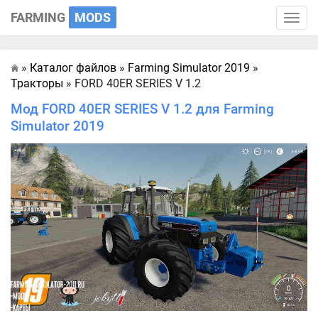
FARMING
MODS
Toggle
naviga
»
Каталог файлов
»
Farming Simulator 2019
»
Главная
Тракторы
» FORD 40ER SERIES V 1.2
Мод FORD 40ER SERIES V 1.2 для Farming
Simulator 2019