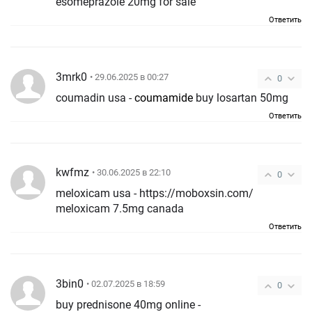
esomeprazole 20mg for sale
Ответить
3mrk0
• 29.06.2025 в 00:27
0
coumadin usa -
coumamide
buy losartan 50mg
Ответить
kwfmz
• 30.06.2025 в 22:10
0
meloxicam usa - https://moboxsin.com/
meloxicam 7.5mg canada
Ответить
3bin0
• 02.07.2025 в 18:59
0
buy prednisone 40mg online -