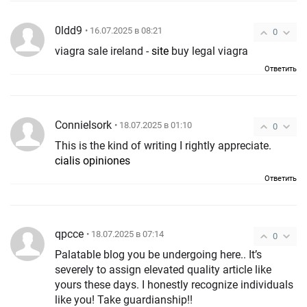
0ldd9
• 16.07.2025 в 08:21
0
viagra sale ireland -
site
buy legal viagra
Ответить
ConnieIsork
• 18.07.2025 в 01:10
0
This is the kind of writing I rightly appreciate.
cialis opiniones
Ответить
qpcce
• 18.07.2025 в 07:14
0
Palatable blog you be undergoing here.. It’s
severely to assign elevated quality article like
yours these days. I honestly recognize individuals
like you! Take guardianship!!