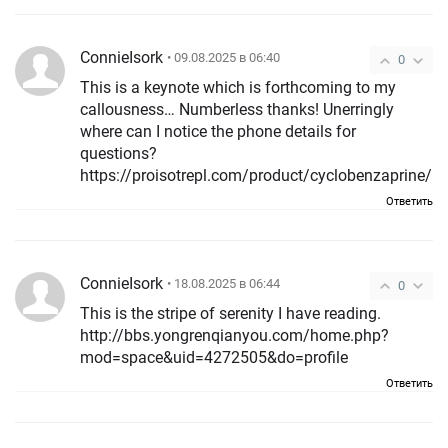
ConnieIsork
• 09.08.2025 в 06:40
0
This is a keynote which is forthcoming to my
callousness… Numberless thanks! Unerringly
where can I notice the phone details for
questions?
https://proisotrepl.com/product/cyclobenzaprine/
Ответить
ConnieIsork
• 18.08.2025 в 06:44
0
This is the stripe of serenity I have reading.
http://bbs.yongrenqianyou.com/home.php?
mod=space&uid=4272505&do=profile
Ответить