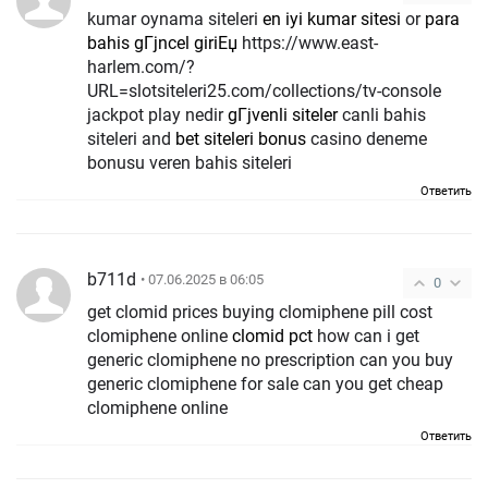
kumar oynama siteleri
en iyi kumar sitesi
or
para
bahis gГјncel giriЕџ
https://www.east-
harlem.com/?
URL=slotsiteleri25.com/collections/tv-console
jackpot play nedir
gГјvenli siteler
canli bahis
siteleri and
bet siteleri bonus
casino deneme
bonusu veren bahis siteleri
Ответить
b711d
• 07.06.2025 в 06:05
0
get clomid prices buying clomiphene pill cost
clomiphene online
clomid pct
how can i get
generic clomiphene no prescription can you buy
generic clomiphene for sale can you get cheap
clomiphene online
Ответить