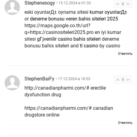
Stephenesogy
• 15.12.2024 в 01:33
0
eski oyunlarД± oynama sitesi
kumar oyunlarД±
or
deneme bonusu veren bahis siteleri 2025
https://maps.google.co.th/url?
q=https://casinositeleri2025.pro en iyi kumar
sitesi
gГјvenilir casino bahis siteleri
deneme
bonusu bahis siteleri and
tl casino
by casino
Ответить
StephenBaiFy
• 17.12.2024 в 18:53
0
http://canadianpharmi.com/# erectile
dysfunction drug
https://canadianpharmi.com/# canadian
drugstore online
Ответить