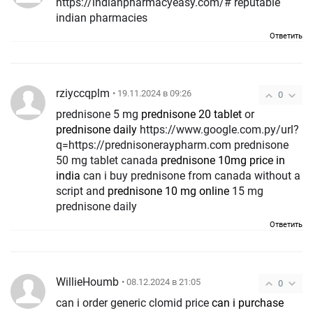
https://indianpharmacyeasy.com/# reputable
indian pharmacies
Ответить
rziyccqplm
• 19.11.2024 в 09:26
0
prednisone 5 mg
prednisone 20 tablet
or
prednisone daily
https://www.google.com.py/url?
q=https://prednisoneraypharm.com prednisone
50 mg tablet canada
prednisone 10mg price in
india
can i buy prednisone from canada without a
script and
prednisone 10 mg online
15 mg
prednisone daily
Ответить
WillieHoumb
• 08.12.2024 в 21:05
0
can i order generic clomid price
can i purchase