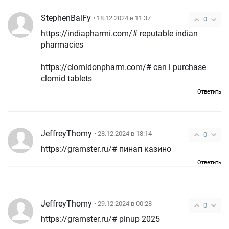
StephenBaiFy
• 18.12.2024 в 11:37
0
https://indiapharmi.com/# reputable indian
pharmacies
https://clomidonpharm.com/# can i purchase
clomid tablets
Ответить
JeffreyThomy
• 28.12.2024 в 18:14
0
https://gramster.ru/# пинап казино
Ответить
JeffreyThomy
• 29.12.2024 в 00:28
0
https://gramster.ru/# pinup 2025