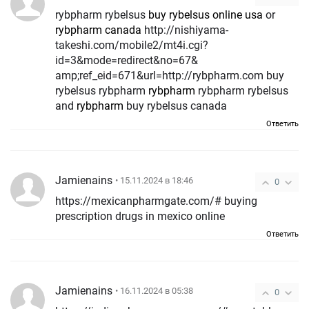
rybpharm rybelsus
buy rybelsus online usa
or
rybpharm canada
http://nishiyama-
takeshi.com/mobile2/mt4i.cgi?
id=3&mode=redirect&no=67&
amp;ref_eid=671&url=http://rybpharm.com buy
rybelsus rybpharm
rybpharm
rybpharm rybelsus
and
rybpharm
buy rybelsus canada
Ответить
Jamienains
• 15.11.2024 в 18:46
0
https://mexicanpharmgate.com/# buying
prescription drugs in mexico online
Ответить
Jamienains
• 16.11.2024 в 05:38
0