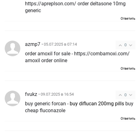
https://apreplson.com/ order deltasone 10mg
generic
Ответить
azmp7
• 05.07.2025 в 07:14
0
order amoxil for sale - https://combamoxi.com/
amoxil order online
Ответить
fvukz
• 09.07.2025 в 16:54
0
buy generic forcan -
buy diflucan 200mg pills
buy
cheap fluconazole
Ответить