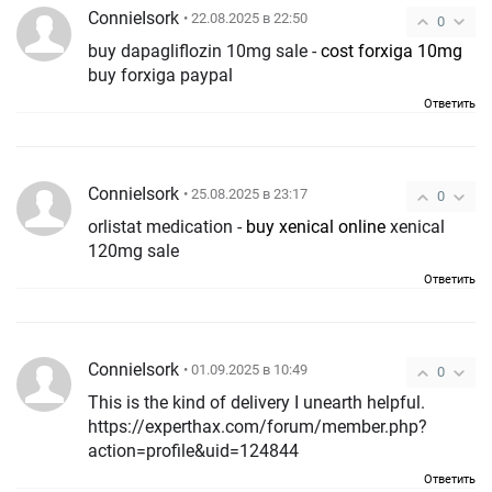
ConnieIsork
• 22.08.2025 в 22:50
0
buy dapagliflozin 10mg sale -
cost forxiga 10mg
buy forxiga paypal
Ответить
ConnieIsork
• 25.08.2025 в 23:17
0
orlistat medication -
buy xenical online
xenical
120mg sale
Ответить
ConnieIsork
• 01.09.2025 в 10:49
0
This is the kind of delivery I unearth helpful.
https://experthax.com/forum/member.php?
action=profile&uid=124844
Ответить