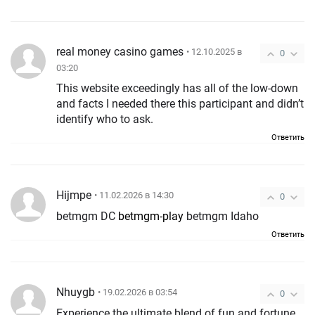
real money casino games
• 12.10.2025 в
0
03:20
This website exceedingly has all of the low-down
and facts I needed there this participant and didn’t
identify who to ask.
Ответить
Hijmpe
• 11.02.2026 в 14:30
0
betmgm DC
betmgm-play
betmgm Idaho
Ответить
Nhuygb
• 19.02.2026 в 03:54
0
Experience the ultimate blend of fun and fortune