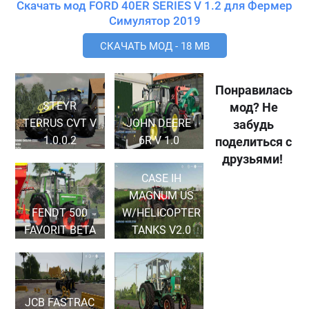
Скачать мод FORD 40ER SERIES V 1.2 для Фермер
Симулятор 2019
СКАЧАТЬ МОД - 18 MB
Понравилась
STEYR
мод? Не
TERRUS CVT V
JOHN DEERE
забудь
1.0.0.2
6R V 1.0
поделиться с
друзьями!
CASE IH
MAGNUM US
FENDT 500
W/HELICOPTER
FAVORIT BETA
TANKS V2.0
JCB FASTRAC