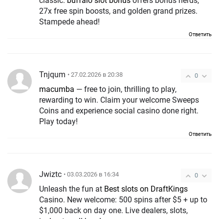
classic.
buffalo slot bonus
offers bonus herds,
27x free spin boosts, and golden grand prizes.
Stampede ahead!
Ответить
Tnjqum
• 27.02.2026 в 20:38
0
macumba
— free to join, thrilling to play,
rewarding to win. Claim your welcome Sweeps
Coins and experience social casino done right.
Play today!
Ответить
Jwiztc
• 03.03.2026 в 16:34
0
Unleash the fun at
Best slots on DraftKings
Casino. New welcome: 500 spins after $5 + up to
$1,000 back on day one. Live dealers, slots,