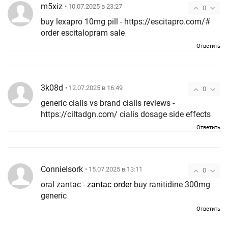
m5xiz
• 10.07.2025 в 23:27
0
buy lexapro 10mg pill - https://escitapro.com/#
order escitalopram sale
Ответить
3k08d
• 12.07.2025 в 16:49
0
generic cialis vs brand cialis reviews -
https://ciltadgn.com/ cialis dosage side effects
Ответить
ConnieIsork
• 15.07.2025 в 13:11
0
oral zantac -
zantac order
buy ranitidine 300mg
generic
Ответить