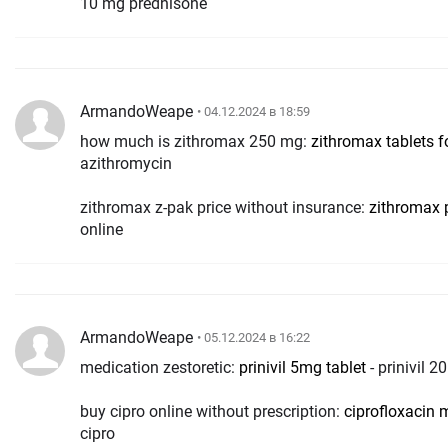
10 mg prednisone
ArmandoWeape
• 04.12.2024 в 18:59
how much is zithromax 250 mg:
zithromax tablets f
azithromycin
zithromax z-pak price without insurance:
zithromax p
online
ArmandoWeape
• 05.12.2024 в 16:22
medication zestoretic:
prinivil 5mg tablet
- prinivil 
buy cipro online without prescription:
ciprofloxacin m
cipro