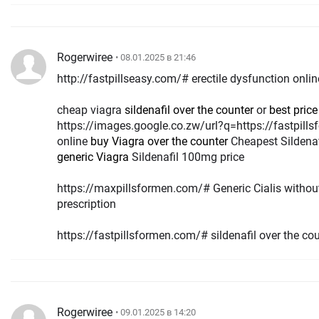
Rogerwiree
• 08.01.2025 в 21:46
http://fastpillseasy.com/# erectile dysfunction onlin
cheap viagra
sildenafil over the counter
or
best pric
https://images.google.co.zw/url?q=https://fastpills
online
buy Viagra over the counter
Cheapest Sildenaf
generic Viagra
Sildenafil 100mg price
https://maxpillsformen.com/# Generic Cialis withou
prescription
https://fastpillsformen.com/# sildenafil over the co
Rogerwiree
• 09.01.2025 в 14:20