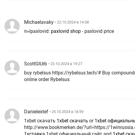
Michaelavaky
• 22.10.2024 в 14:38
п»їpaxlovid:
paxlovid shop
- paxlovid price
ScottGlUrb
• 23.10.2024 в 19:27
buy rybelsus https://rybelsus.tech/# Buy compoun
online order Rybelsus
Danielextef
• 25.10.2024 в 18:59
1xbet скачать
1xbet скачать
or
1xbet официальн
http://www.bookmerken.de/?url=https://1winrussia.
1хставка
1xbet официальный сайт and
1xbet ска