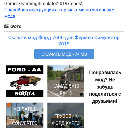
Games\FarmingSimulator2019\mods\
Подробная инструкция с картинками по установке
мода
Фото
Скачать мод Форд 7600 для Фермер Симулятор
2019
СКАЧАТЬ МОД - 74 MB
Понравилась
мод? Не
ГРУЗОВИК
КАМАЗ 5410
забудь
ФОРД АА
RX 15
поделиться с
друзьями!
FORD
VERSATILE
846
ГРУЗОВИК
CONVERTED
ФОРД КАРГО