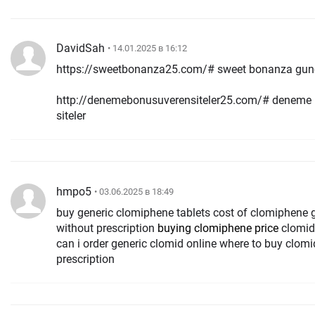
DavidSah
• 14.01.2025 в 16:12
https://sweetbonanza25.com/# sweet bonanza gun
http://denemebonusuverensiteler25.com/# deneme 
siteler
hmpo5
• 03.06.2025 в 18:49
buy generic clomiphene tablets cost of clomiphene 
without prescription
buying clomiphene price
clomid 
can i order generic clomid online where to buy clomi
prescription