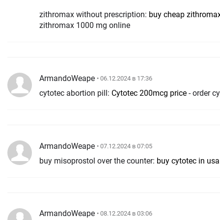
zithromax without prescription:
buy cheap zithromax
zithromax 1000 mg online
ArmandoWeape
• 06.12.2024 в 17:36
cytotec abortion pill:
Cytotec 200mcg price
- order c
ArmandoWeape
• 07.12.2024 в 07:05
buy misoprostol over the counter:
buy cytotec in usa
ArmandoWeape
• 08.12.2024 в 03:06