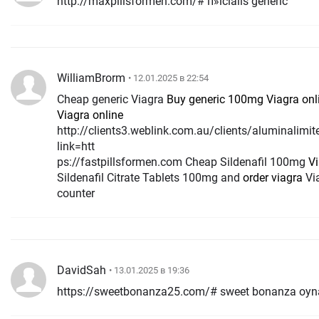
http://maxpillsformen.com/# п»їcialis generic
WilliamBrorm
• 12.01.2025 в 22:54
Cheap generic Viagra
Buy generic 100mg Viagra onl
Viagra online
http://clients3.weblink.com.au/clients/aluminalimi
link=htt
ps://fastpillsformen.com Cheap Sildenafil 100mg
Vi
Sildenafil Citrate Tablets 100mg and
order viagra
Via
counter
DavidSah
• 13.01.2025 в 19:36
https://sweetbonanza25.com/# sweet bonanza oyn