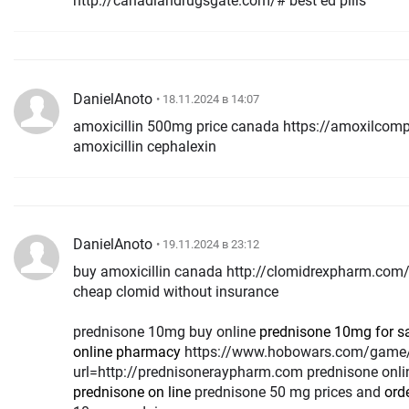
http://canadiandrugsgate.com/# best ed pills
DanielAnoto
• 18.11.2024 в 14:07
amoxicillin 500mg price canada https://amoxilco
amoxicillin cephalexin
DanielAnoto
• 19.11.2024 в 23:12
buy amoxicillin canada http://clomidrexpharm.com/
cheap clomid without insurance
prednisone 10mg buy online
prednisone 10mg for s
online pharmacy
https://www.hobowars.com/game/linker.php?
url=http://prednisoneraypharm.com prednisone onli
prednisone on line
prednisone 50 mg prices and
ord