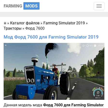
FARMING
MODS
Toggle
naviga
»
Каталог файлов
»
Farming Simulator 2019
»
Главная
Тракторы
» Форд 7600
Мод Форд 7600 для Farming Simulator 2019
Данная модель мода
Форд 7600 для Farming Simulator