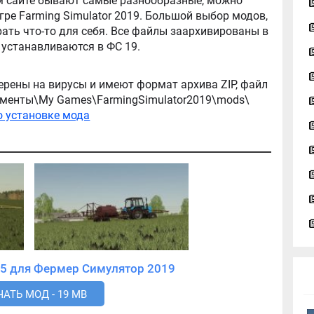
ator 2019. Большой выбор модов,
ть что-то для себя. Все файлы заархивированы в
архив, легко распаковываются, и легко устанавливаются в ФС 19.
ерены на вирусы и имеют формат архива ZIP, файл
окументы\My Games\FarmingSimulator2019\mods\
о установке мода
Скачать мод ОПШ-15 для Фермер Симулятор 2019
АТЬ МОД - 19 MB