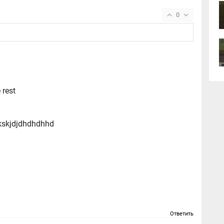
0
e rest
skskjdjdhdhdhhd
Ответить