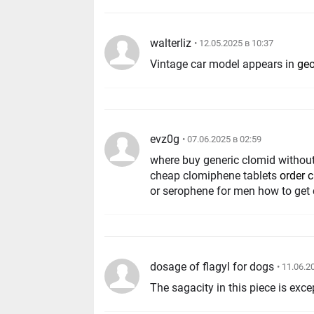
walterliz
• 12.05.2025 в 10:37
Vintage car model appears in
ge
evz0g
• 07.06.2025 в 02:59
where buy generic clomid without
cheap clomiphene tablets
order c
or serophene for men how to get 
dosage of flagyl for dogs
• 11.06.2
The sagacity in this piece is exce