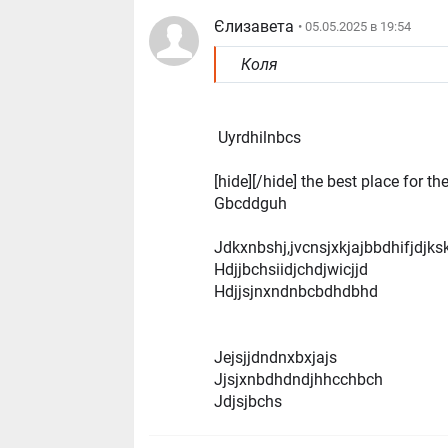
Єлизавета
• 05.05.2025 в 19:54
Коля
Uyrdhilnbcs
[hide][/hide] the best place for th
Gbcddguh
Jdkxnbshj,jvcnsjxkjajbbdhifjdjk
Hdjjbchsiidjchdjwicjjd
Hdjjsjnxndnbcbdhdbhd
Jejsjjdndnxbxjajs
Jjsjxnbdhdndjhhcchbch
Jdjsjbchs