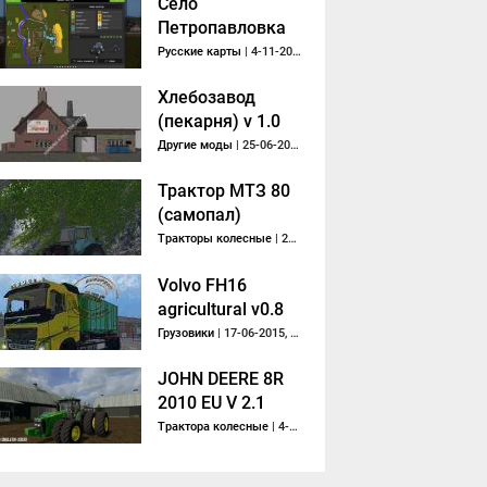
Село
Петропавловка
v1.0
Русские карты
| 4-11-2020, 14:31
Хлебозавод
(пекарня) v 1.0
Другие моды
| 25-06-2017, 12:10
Трактор МТЗ 80
(самопал)
Тракторы колесные
| 25-10-2017, 14:03
Volvo FH16
agricultural v0.8
Absetzrahmen
Грузовики
| 17-06-2015, 06:27
JOHN DEERE 8R
2010 EU V 2.1
Трактора колесные
| 4-01-2019, 23:10