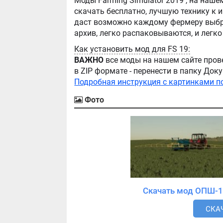
Моды Farming Simulator 2019 , на нашем сайте бывают самые разнообразные, можно
скачать бесплатно, лучшую технику к игре Farming Simul
даст возможно каждому фермеру выбра
Как установить мод для FS 19:
ВАЖНО
все моды на нашем сайте пров
в ZIP формате - перенести в папку Д
Подробная инструкция с картинками п
Фото
СКАЧ