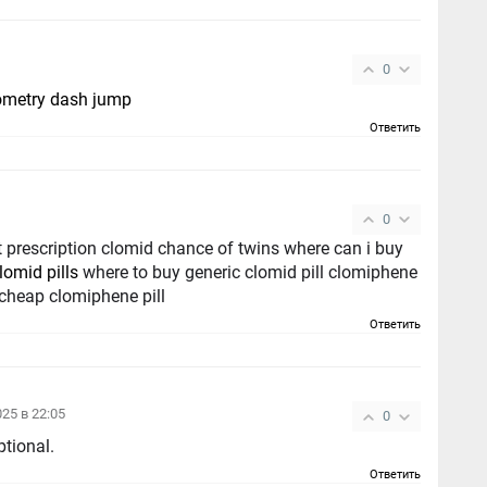
0
ometry dash jump
Ответить
0
 prescription clomid chance of twins where can i buy
lomid pills
where to buy generic clomid pill clomiphene
cheap clomiphene pill
Ответить
025 в 22:05
0
ptional.
Ответить