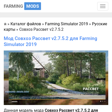
FARMING
MODS
Toggle
naviga
»
Каталог файлов
»
Farming Simulator 2019
»
Русские
Главная
карты
» Совхоз Рассвет v2.7.5.2
Мод Совхоз Рассвет v2.7.5.2 для Farming
Simulator 2019
Данная модель мода
Совхоз Рассвет v2.7.5.2 для