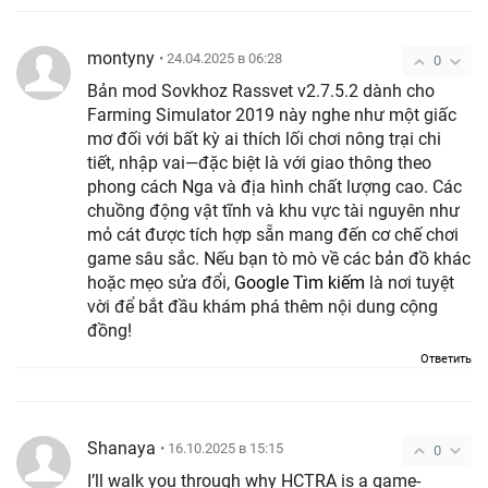
montyny
• 24.04.2025 в 06:28
0
Bản mod Sovkhoz Rassvet v2.7.5.2 dành cho
Farming Simulator 2019 này nghe như một giấc
mơ đối với bất kỳ ai thích lối chơi nông trại chi
tiết, nhập vai—đặc biệt là với giao thông theo
phong cách Nga và địa hình chất lượng cao. Các
chuồng động vật tĩnh và khu vực tài nguyên như
mỏ cát được tích hợp sẵn mang đến cơ chế chơi
game sâu sắc. Nếu bạn tò mò về các bản đồ khác
hoặc mẹo sửa đổi,
Google Tìm kiếm
là nơi tuyệt
vời để bắt đầu khám phá thêm nội dung cộng
đồng!
Ответить
Shanaya
• 16.10.2025 в 15:15
0
I’ll walk you through why HCTRA is a game-