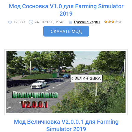
Мод Сосновка V1.0 для Farming Simulator
2019
17 389
24-10-2020, 19:43
Русские карты
СКАЧАТЬ МОД
Мод Величковка V2.0.0.1 для Farming
Simulator 2019