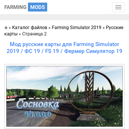
FARMING
MODS
Toggle
naviga
»
Каталог файлов
»
Farming Simulator 2019
»
Русские
Главная
карты
» Страница 2
Мод русские карты для Farming Simulator
2019 / ФС 19 / FS 19 / Фермер Симулятор 19