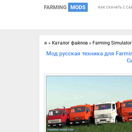
FARMING
MODS
КАК СКАЧАТЬ С СА
»
Каталог файлов
»
Farming Simulator
Главная
Мод русская техника для Farmin
С