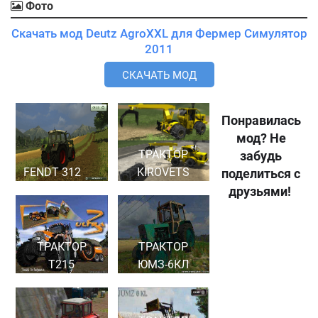
Фото
Скачать мод Deutz AgroXXL для Фермер Симулятор
2011
СКАЧАТЬ МОД
Понравилась
мод? Не
ТРАКТОР
забудь
FENDT 312
KIROVETS
поделиться с
друзьями!
ТРАКТОР
ТРАКТОР
T215
ЮМЗ-6КЛ