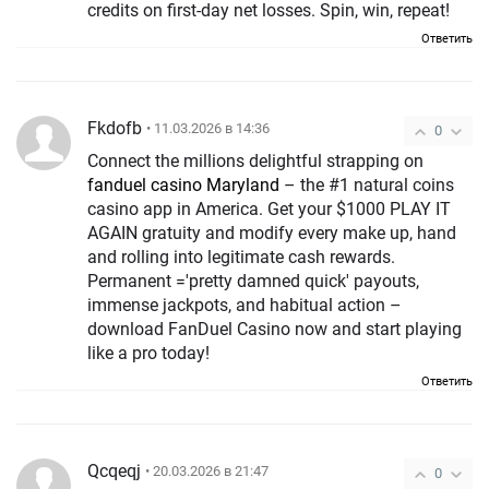
credits on first-day net losses. Spin, win, repeat!
Ответить
Fkdofb
• 11.03.2026 в 14:36
0
Connect the millions delightful strapping on
fanduel casino Maryland
– the #1 natural coins
casino app in America. Get your $1000 PLAY IT
AGAIN gratuity and modify every make up, hand
and rolling into legitimate cash rewards.
Permanent ='pretty damned quick' payouts,
immense jackpots, and habitual action –
download FanDuel Casino now and start playing
like a pro today!
Ответить
Qcqeqj
• 20.03.2026 в 21:47
0