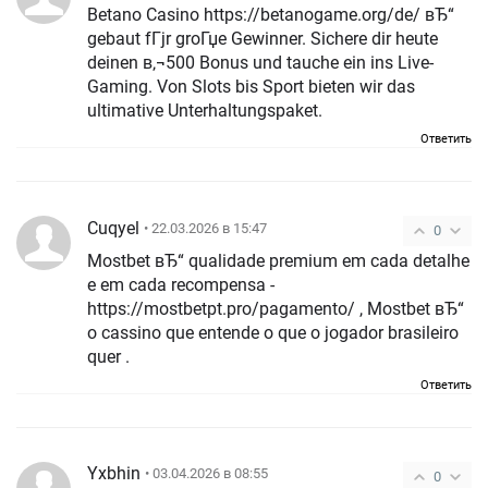
Betano Casino https://betanogame.org/de/ вЂ“
gebaut fГјr groГџe Gewinner. Sichere dir heute
deinen в‚¬500 Bonus und tauche ein ins Live-
Gaming. Von Slots bis Sport bieten wir das
ultimative Unterhaltungspaket.
Ответить
Cuqyel
• 22.03.2026 в 15:47
0
Mostbet вЂ“ qualidade premium em cada detalhe
e em cada recompensa -
https://mostbetpt.pro/pagamento/ , Mostbet вЂ“
o cassino que entende o que o jogador brasileiro
quer .
Ответить
Yxbhin
• 03.04.2026 в 08:55
0