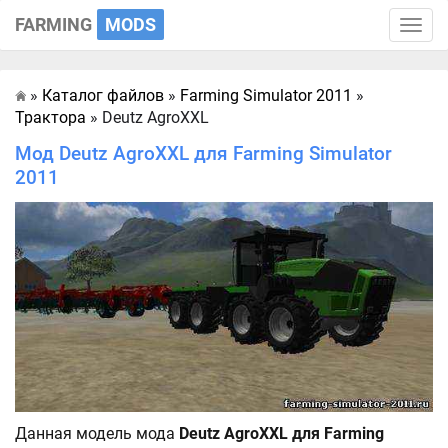
FARMING
MODS
Toggle
naviga
»
Каталог файлов
»
Farming Simulator 2011
»
Главная
Трактора
» Deutz AgroXXL
Мод Deutz AgroXXL для Farming Simulator
2011
Данная модель мода
Deutz AgroXXL для Farming