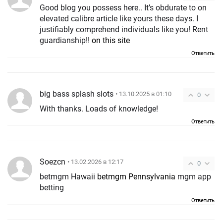
Good blog you possess here.. It’s obdurate to on
elevated calibre article like yours these days. I
justifiably comprehend individuals like you! Rent
guardianship!!
on this site
Ответить
big bass splash slots
• 13.10.2025 в 01:10
0
With thanks. Loads of knowledge!
Ответить
Soezcn
• 13.02.2026 в 12:17
0
betmgm Hawaii
betmgm Pennsylvania
mgm app
betting
Ответить