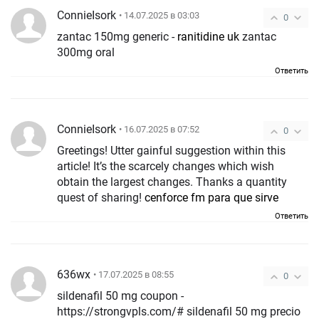
ConnieIsork
• 14.07.2025 в 03:03
0
zantac 150mg generic -
ranitidine uk
zantac
300mg oral
Ответить
ConnieIsork
• 16.07.2025 в 07:52
0
Greetings! Utter gainful suggestion within this
article! It’s the scarcely changes which wish
obtain the largest changes. Thanks a quantity
quest of sharing!
cenforce fm para que sirve
Ответить
636wx
• 17.07.2025 в 08:55
0
sildenafil 50 mg coupon -
https://strongvpls.com/# sildenafil 50 mg precio