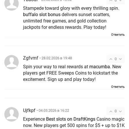
0
Stampede toward glory with every thrilling spin.
buffalo slot bonus
delivers sunset scatters,
unlimited free games, and gold collection
jackpots for endless rewards. Play today!
Ответить
Zgfvmf
• 28.02.2026 в 19:48
0
Spin your way to real rewards at
macumba
. New
players get FREE Sweeps Coins to kickstart the
excitement. Sign up and play today!
Ответить
Ujfkpf
• 04.03.2026 в 16:22
0
Experience
Best slots on DraftKings
Casino magic
now. New players get 500 spins for $5 + up to $1K