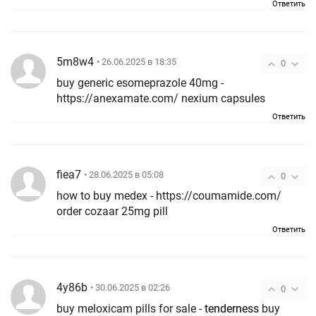
Ответить
5m8w4
• 26.06.2025 в 18:35
0
buy generic esomeprazole 40mg -
https://anexamate.com/ nexium capsules
Ответить
fiea7
• 28.06.2025 в 05:08
0
how to buy medex - https://coumamide.com/
order cozaar 25mg pill
Ответить
4y86b
• 30.06.2025 в 02:26
0
buy meloxicam pills for sale -
tenderness
buy