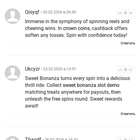
Qisyqf
• 20.02.2026 в 06:50
0
Immerse in the symphony of spinning reels and
cheering wins. In
crown coins
, cashback offers
soften any losses. Spin with confidence today!
Ответить
Ukcyzr
• 23.02.2026 в 13:51
0
Sweet Bonanza turns every spin into a delicious
thrill ride. Collect
sweet bonanza slot demo
matching treats anywhere for payouts, then
unleash the free spins round. Sweet rewards
await!
Ответить
Tbaodf
• 26.02.2026 в 16:32