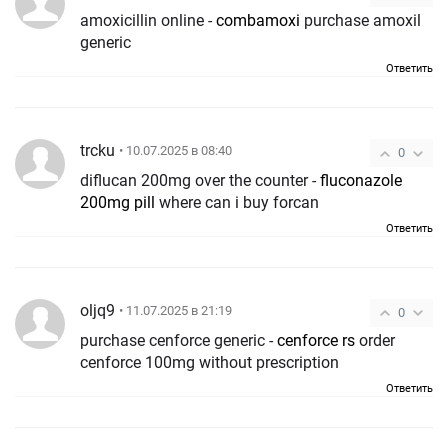
amoxicillin online -
combamoxi
purchase amoxil
generic
Ответить
trcku
• 10.07.2025 в 08:40
0
diflucan 200mg over the counter -
fluconazole
200mg pill
where can i buy forcan
Ответить
oljq9
• 11.07.2025 в 21:19
0
purchase cenforce generic -
cenforce rs
order
cenforce 100mg without prescription
Ответить