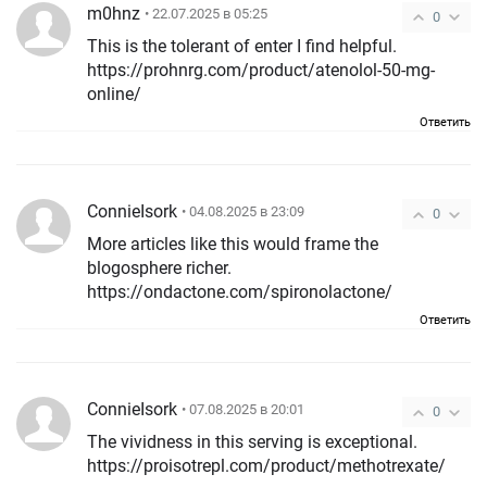
m0hnz
• 22.07.2025 в 05:25
0
This is the tolerant of enter I find helpful.
https://prohnrg.com/product/atenolol-50-mg-
online/
Ответить
ConnieIsork
• 04.08.2025 в 23:09
0
More articles like this would frame the
blogosphere richer.
https://ondactone.com/spironolactone/
Ответить
ConnieIsork
• 07.08.2025 в 20:01
0
The vividness in this serving is exceptional.
https://proisotrepl.com/product/methotrexate/