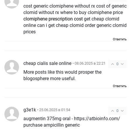
cost generic clomiphene without rx cost of generic
clomid without rx where to buy clomiphene price
clomiphene prescription cost
get cheap clomid
online can i get cheap clomid order generic clomid
prices
Ответить
cheap cialis sale online
• 08.06.2025 в 22:21
0
More posts like this would prosper the
blogosphere more useful.
Ответить
g3e1k
• 25.06.2025 в 01:54
0
augmentin 375mg oral - https://atbioinfo.com/
purchase ampicillin generic