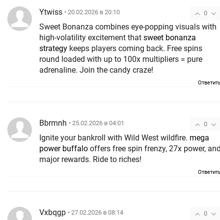
Ytwiss
• 20.02.2026 в 20:10
0
Sweet Bonanza combines eye-popping visuals with
high-volatility excitement that
sweet bonanza
strategy
keeps players coming back. Free spins
round loaded with up to 100x multipliers = pure
adrenaline. Join the candy craze!
Ответит
Bbrmnh
• 25.02.2026 в 04:01
0
Ignite your bankroll with Wild West wildfire.
mega
power buffalo
offers free spin frenzy, 27x power, an
major rewards. Ride to riches!
Ответит
Vxbqgp
• 27.02.2026 в 08:14
0