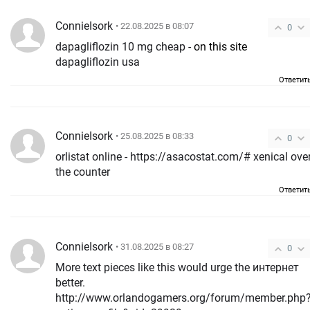
ConnieIsork
• 22.08.2025 в 08:07
0
dapagliflozin 10 mg cheap -
on this site
dapagliflozin usa
Ответит
ConnieIsork
• 25.08.2025 в 08:33
0
orlistat online - https://asacostat.com/# xenical over
the counter
Ответит
ConnieIsork
• 31.08.2025 в 08:27
0
More text pieces like this would urge the интернет
better.
http://www.orlandogamers.org/forum/member.php