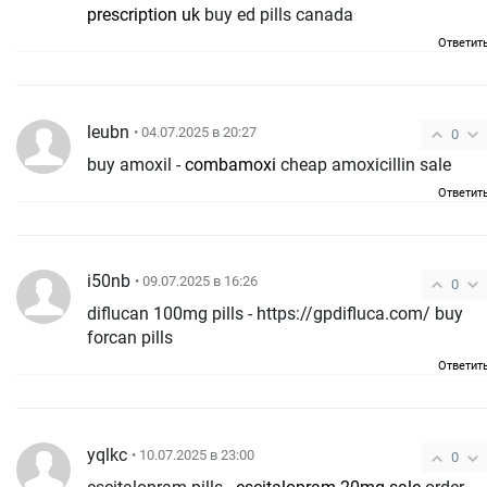
prescription uk
buy ed pills canada
Ответит
leubn
• 04.07.2025 в 20:27
0
buy amoxil -
combamoxi
cheap amoxicillin sale
Ответит
i50nb
• 09.07.2025 в 16:26
0
diflucan 100mg pills - https://gpdifluca.com/ buy
forcan pills
Ответит
yqlkc
• 10.07.2025 в 23:00
0