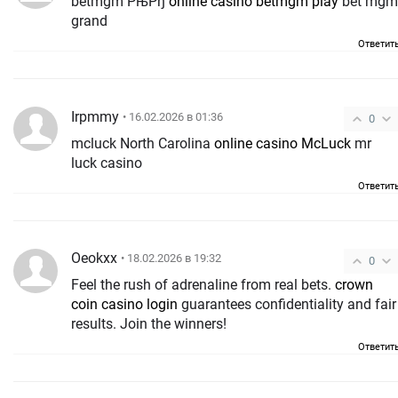
betmgm РњРђ
online casino betmgm play
bet mgm
grand
Ответит
Irpmmy
• 16.02.2026 в 01:36
0
mcluck North Carolina
online casino McLuck
mr
luck casino
Ответит
Oeokxx
• 18.02.2026 в 19:32
0
Feel the rush of adrenaline from real bets.
crown
coin casino login
guarantees confidentiality and fair
results. Join the winners!
Ответит