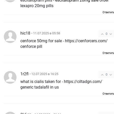
escitalopram pills -
escitalopram 20mg sale
order
lexapro 20mg pills
Ответит
hic18
• 11.07.2025 в 05:58
0
cenforce 50mg for sale - https://cenforcers.com/
cenforce pill
Ответит
1r2fl
• 12.07.2025 в 16:25
0
what is cialis taken for - https://ciltadgn.com/
generic tadalafil in us
Ответит