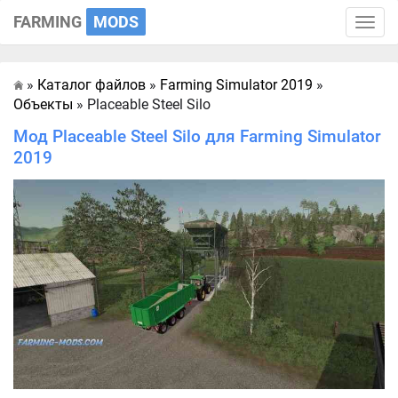
FARMING
MODS
Toggle
naviga
»
Каталог файлов
»
Farming Simulator 2019
»
Главная
Объекты
» Placeable Steel Silo
Мод Placeable Steel Silo для Farming Simulator
2019