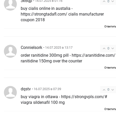
3k6qp
• 14.07.2025 в 01:16
0
buy cialis online in austalia -
https://strongtadafl.com/ cialis manufacturer
coupon 2018
Ответит
ConnieIsork
• 14.07.2025 в 13:17
0
order ranitidine 300mg pill - https://aranitidine.com/
ranitidine 150mg over the counter
Ответит
dqstv
• 16.07.2025 в 07:39
0
buy viagra in ottawa - https://strongvpls.com/#
viagra sildenafil 100 mg
Ответит