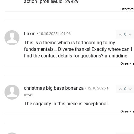
action=profile&uid=29929
Ответит
0axin
• 10.10.2025 в 01:06
0
This is a theme which is forthcoming to my
fundamentals… Diverse thanks! Exactly where can I
find the contact details for questions?
aranitidine
Ответит
christmas big bass bonanza
• 12.10.2025 в
0
02:42
The sagacity in this piece is exceptional.
Ответит