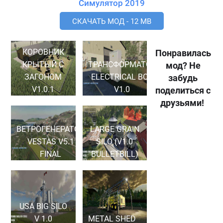
Симулятор 2019
СКАЧАТЬ МОД - 12 MB
КОРОВНИК
Понравилась
КРЫТЫЙ С
ТРАНСФОРМАТОР
мод? Не
ЗАГОНОМ
ELECTRICAL BOX
забудь
V1.0.1
V1.0
поделиться с
друзьями!
ВЕТРОГЕНЕРАТОР
LARGE GRAIN
VESTAS V5.1
SILO (V1.0
FINAL
BULLETBILL)
USA BIG SILO
V 1.0
METAL SHED