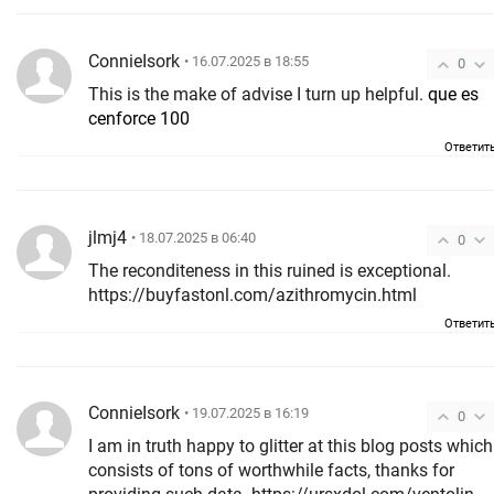
ConnieIsork
• 16.07.2025 в 18:55
0
This is the make of advise I turn up helpful.
que es
cenforce 100
Ответит
jlmj4
• 18.07.2025 в 06:40
0
The reconditeness in this ruined is exceptional.
https://buyfastonl.com/azithromycin.html
Ответит
ConnieIsork
• 19.07.2025 в 16:19
0
I am in truth happy to glitter at this blog posts which
consists of tons of worthwhile facts, thanks for