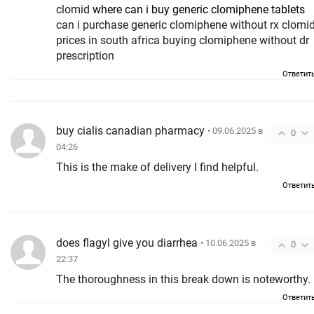
clomid
where can i buy generic clomiphene tablets
can i purchase generic clomiphene without rx clomi
prices in south africa buying clomiphene without dr
prescription
Ответит
buy cialis canadian pharmacy
• 09.06.2025 в
0
04:26
This is the make of delivery I find helpful.
Ответит
does flagyl give you diarrhea
• 10.06.2025 в
0
22:37
The thoroughness in this break down is noteworthy.
Ответит