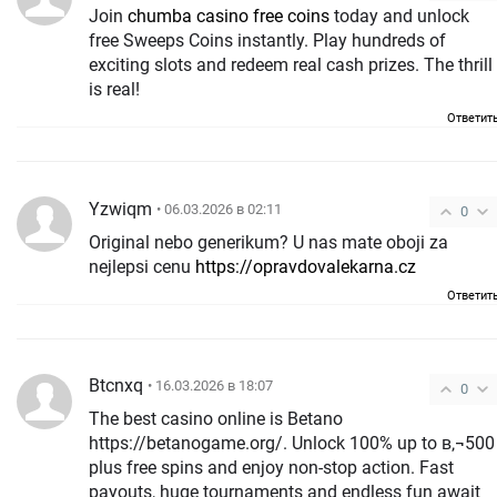
Join
chumba casino free coins
today and unlock
free Sweeps Coins instantly. Play hundreds of
exciting slots and redeem real cash prizes. The thrill
is real!
Ответит
Yzwiqm
• 06.03.2026 в 02:11
0
Original nebo generikum? U nas mate oboji za
nejlepsi cenu
https://opravdovalekarna.cz
Ответит
Btcnxq
• 16.03.2026 в 18:07
0
The best casino online is Betano
https://betanogame.org/. Unlock 100% up to в‚¬500
plus free spins and enjoy non-stop action. Fast
payouts, huge tournaments and endless fun await