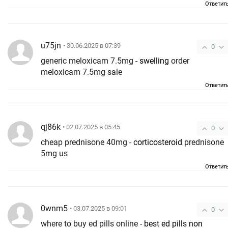
Ответит
u75jn
• 30.06.2025 в 07:39
0
generic meloxicam 7.5mg -
swelling
order
meloxicam 7.5mg sale
Ответит
qj86k
• 02.07.2025 в 05:45
0
cheap prednisone 40mg -
corticosteroid
prednisone
5mg us
Ответит
0wnm5
• 03.07.2025 в 09:01
0
where to buy ed pills online -
best ed pills non