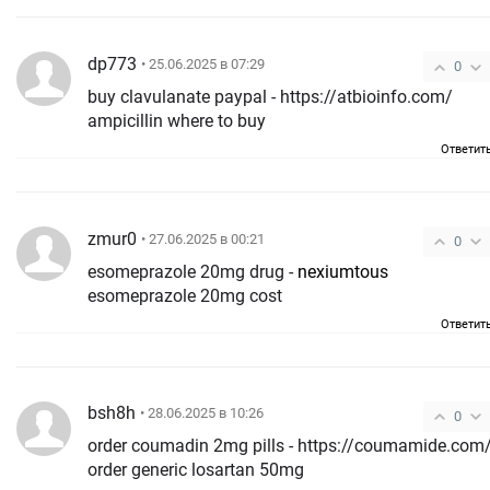
dp773
• 25.06.2025 в 07:29
0
buy clavulanate paypal - https://atbioinfo.com/
ampicillin where to buy
Ответит
zmur0
• 27.06.2025 в 00:21
0
esomeprazole 20mg drug -
nexiumtous
esomeprazole 20mg cost
Ответит
bsh8h
• 28.06.2025 в 10:26
0
order coumadin 2mg pills - https://coumamide.com
order generic losartan 50mg