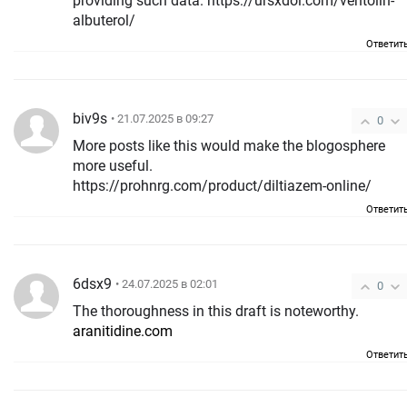
providing such data. https://ursxdol.com/ventolin-
albuterol/
Ответит
biv9s
• 21.07.2025 в 09:27
0
More posts like this would make the blogosphere
more useful.
https://prohnrg.com/product/diltiazem-online/
Ответит
6dsx9
• 24.07.2025 в 02:01
0
The thoroughness in this draft is noteworthy.
aranitidine.com
Ответит