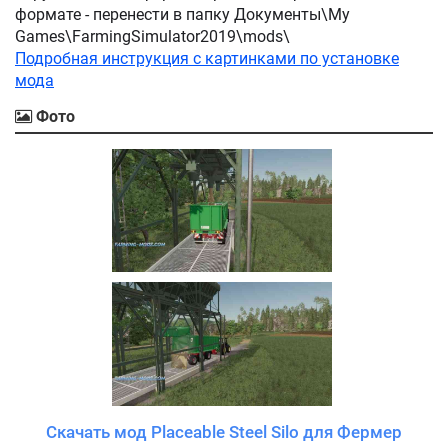
формате - перенести в папку Документы\My
Games\FarmingSimulator2019\mods\
Подробная инструкция с картинками по установке
мода
Фото
Скачать мод Placeable Steel Silo для Фермер