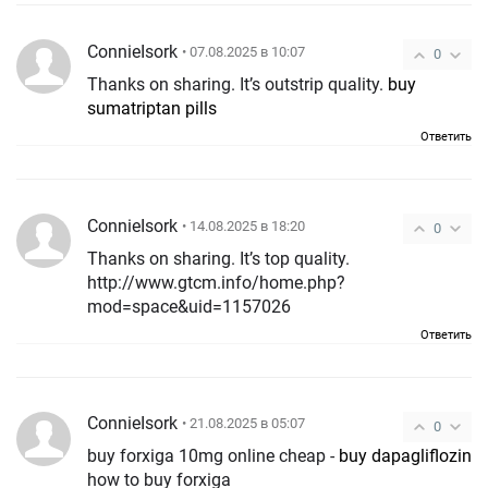
ConnieIsork
• 07.08.2025 в 10:07
0
Thanks on sharing. It’s outstrip quality.
buy
sumatriptan pills
Ответить
ConnieIsork
• 14.08.2025 в 18:20
0
Thanks on sharing. It’s top quality.
http://www.gtcm.info/home.php?
mod=space&uid=1157026
Ответить
ConnieIsork
• 21.08.2025 в 05:07
0
buy forxiga 10mg online cheap -
buy dapagliflozin
how to buy forxiga