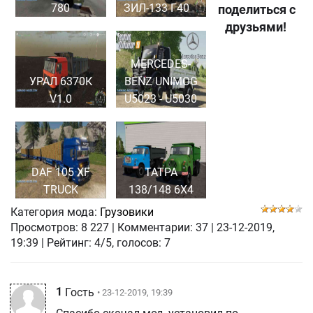
780
ЗИЛ-133 Г40
поделиться с
друзьями!
MERCEDES-
УРАЛ 6370К
BENZ UNIMOG
V1.0
U5023 - U5030
DAF 105 XF
ТАТРА
TRUCK
138/148 6Х4
Категория мода:
Грузовики
Просмотров:
8 227
|
Комментарии:
37
|
23-12-2019,
19:39
| Рейтинг: 4/5, голосов:
7
1
Гость
• 23-12-2019, 19:39