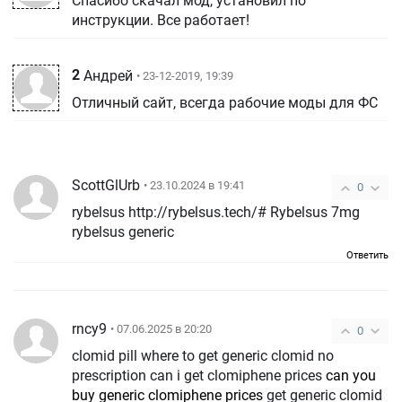
Спасибо скачал мод, установил по
инструкции. Все работает!
2
Андрей
• 23-12-2019, 19:39
Отличный сайт, всегда рабочие моды для ФС
ScottGlUrb
• 23.10.2024 в 19:41
0
rybelsus http://rybelsus.tech/# Rybelsus 7mg
rybelsus generic
Ответить
rncy9
• 07.06.2025 в 20:20
0
clomid pill where to get generic clomid no
prescription can i get clomiphene prices
can you
buy generic clomiphene prices
get generic clomid