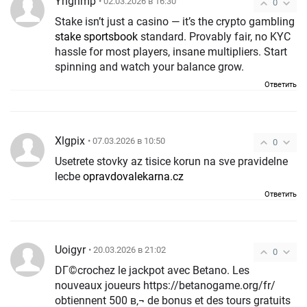
Yhgnmp
• 02.03.2026 в 16:30
0
Stake isn’t just a casino — it’s the crypto gambling
stake sportsbook
standard. Provably fair, no KYC
hassle for most players, insane multipliers. Start
spinning and watch your balance grow.
Ответить
Xlgpix
• 07.03.2026 в 10:50
0
Usetrete stovky az tisice korun na sve pravidelne
lecbe
opravdovalekarna.cz
Ответить
Uoigyr
• 20.03.2026 в 21:02
0
DГ©crochez le jackpot avec Betano. Les
nouveaux joueurs https://betanogame.org/fr/
obtiennent 500 в‚¬ de bonus et des tours gratuits