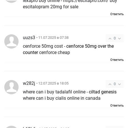
lexapro buy online - https://escitapro.com/ buy
escitalopram 20mg for sale
Ответить
uuzs3
• 11.07.2025 в 07:38
0
cenforce 50mg cost -
cenforce 50mg over the
counter
cenforce cheap
Ответить
w282j
• 12.07.2025 в 18:05
0
where can i buy tadalafil online -
ciltad genesis
where can i buy cialis online in canada
Ответить