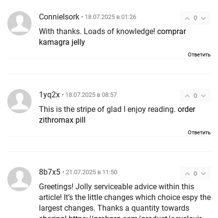
ConnieIsork
• 18.07.2025 в 01:26
0
With thanks. Loads of knowledge!
comprar
kamagra jelly
Ответить
1yq2x
• 18.07.2025 в 08:57
0
This is the stripe of glad I enjoy reading.
order
zithromax pill
Ответить
8b7x5
• 21.07.2025 в 11:50
0
Greetings! Jolly serviceable advice within this
article! It’s the little changes which choice espy the
largest changes. Thanks a quantity towards