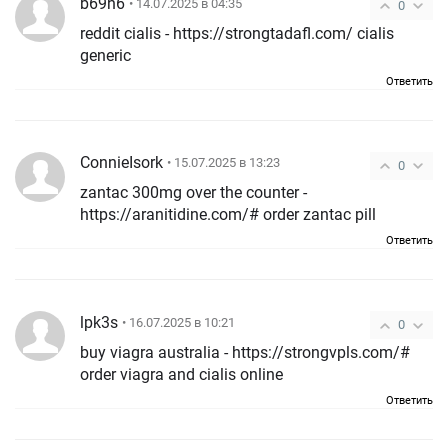
b69h6
• 14.07.2025 в 04:35
0
reddit cialis - https://strongtadafl.com/ cialis
generic
Ответить
ConnieIsork
• 15.07.2025 в 13:23
0
zantac 300mg over the counter -
https://aranitidine.com/# order zantac pill
Ответить
lpk3s
• 16.07.2025 в 10:21
0
buy viagra australia - https://strongvpls.com/#
order viagra and cialis online
Ответить