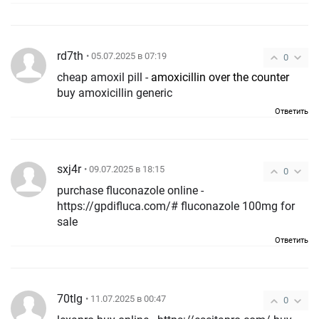
rd7th
• 05.07.2025 в 07:19
0
cheap amoxil pill -
amoxicillin over the counter
buy amoxicillin generic
Ответить
sxj4r
• 09.07.2025 в 18:15
0
purchase fluconazole online -
https://gpdifluca.com/# fluconazole 100mg for
sale
Ответить
70tlg
• 11.07.2025 в 00:47
0