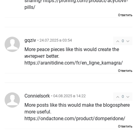
sharing! https://prohnrg.com/product/acyclovir-
pills/
Ответить
gqziv
• 24.07.2025 в 03:54
0
More peace pieces like this would create the
интернет better.
https://aranitidine.com/fr/en_ligne_kamagra/
Ответить
ConnieIsork
• 04.08.2025 в 14:22
0
More posts like this would make the blogosphere
more useful.
https://ondactone.com/product/domperidone/
Ответить