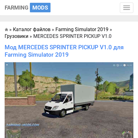
FARMING
MODS
Toggle
naviga
»
Каталог файлов
»
Farming Simulator 2019
»
Главная
Грузовики
» MERCEDES SPRINTER PICKUP V1.0
Мод MERCEDES SPRINTER PICKUP V1.0 для
Farming Simulator 2019