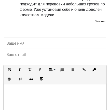
подходит для перевозки небольших грузов по
ферме. Уже установил себе и очень доволен
качеством модели.
Ответить
Полужирный
Курсив
Подчеркнутый
Зачеркнутый
Выравнивание
Нумерованный список
Маркированный список
Вставить ссылку
Вставить 
Вставить смайлик
Вставка скрытого текста
Вставка цитаты
Вставка спойлера