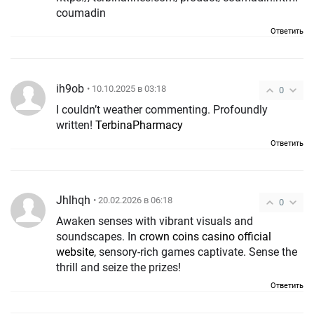
coumadin
Ответить
ih9ob
• 10.10.2025 в 03:18
0
I couldn’t weather commenting. Profoundly
written!
TerbinaPharmacy
Ответить
Jhlhqh
• 20.02.2026 в 06:18
0
Awaken senses with vibrant visuals and
soundscapes. In
crown coins casino official
website
, sensory-rich games captivate. Sense the
thrill and seize the prizes!
Ответить