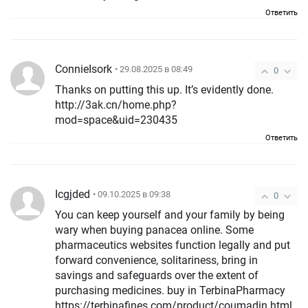
Ответить
ConnieIsork
• 29.08.2025 в 08:49
0
Thanks on putting this up. It’s evidently done.
http://3ak.cn/home.php?
mod=space&uid=230435
Ответить
Icgjded
• 09.10.2025 в 09:38
0
You can keep yourself and your family by being
wary when buying panacea online. Some
pharmaceutics websites function legally and put
forward convenience, solitariness, bring in
savings and safeguards over the extent of
purchasing medicines. buy in TerbinaPharmacy
https://terbinafines.com/product/coumadin.html