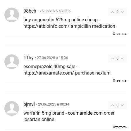
986ch
• 25.06.2025 в 23:05
0
buy augmentin 625mg online cheap -
https://atbioinfo.com/ ampicillin medication
Ответить
fffhy
• 27.06.2025 в 15:06
0
esomeprazole 40mg sale -
https://anexamate.com/ purchase nexium
Ответить
bjmvl
• 29.06.2025 в 00:34
0
warfarin 5mg brand -
coumamide.com
order
losartan online
Ответить