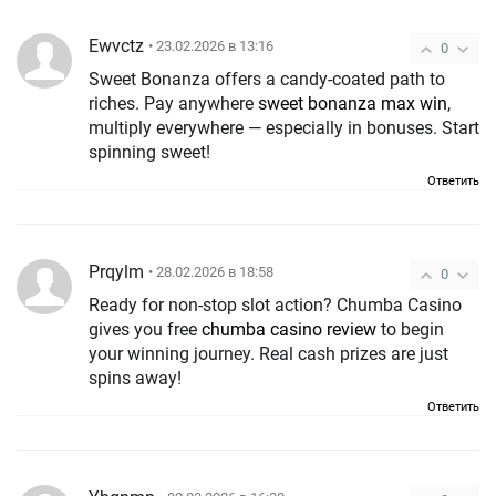
Ewvctz
• 23.02.2026 в 13:16
0
Sweet Bonanza offers a candy-coated path to
riches. Pay anywhere
sweet bonanza max win
,
multiply everywhere — especially in bonuses. Start
spinning sweet!
Ответить
Prqylm
• 28.02.2026 в 18:58
0
Ready for non-stop slot action? Chumba Casino
gives you free
chumba casino review
to begin
your winning journey. Real cash prizes are just
spins away!
Ответить