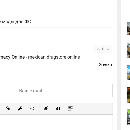
е моды для ФС
0
macy Online
- mexican drugstore online
Ответить
ный список
ированный список
Вставить ссылку
Вставить защищенную ссылку
Вставить смайлик
Вставка скрытого текста
Вставка цитаты
Вставка спойлера