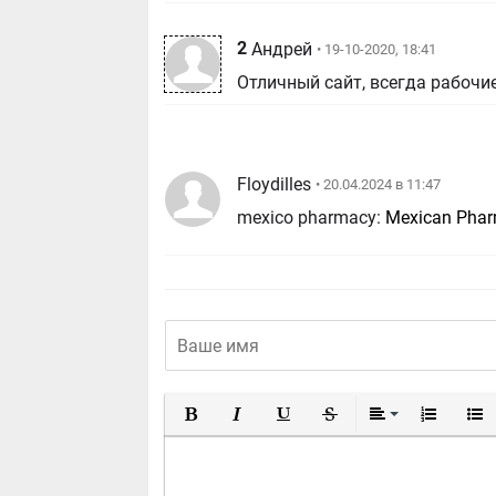
2
Андрей
• 19-10-2020, 18:41
Отличный сайт, всегда рабочи
Floydilles
• 20.04.2024 в 11:47
mexico pharmacy:
Mexican Phar
Полужирный
Курсив
Подчеркнутый
Зачеркнутый
Выравнивание
Нумерован
Марк