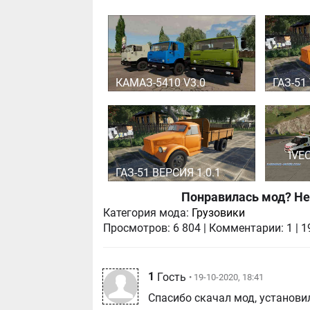
КАМАЗ-5410 V3.0
ГАЗ-51 
IVE
ГАЗ-51 ВЕРСИЯ 1.0.1
Понравилась мод? Не
Категория мода:
Грузовики
Просмотров:
6 804
|
Комментарии:
1
|
1
1
Гость
• 19-10-2020, 18:41
Спасибо скачал мод, установил