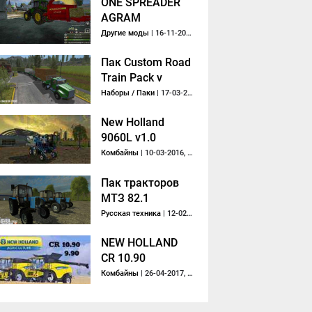
ONE SPREADER
AGRAM
Другие моды
| 16-11-2013, 20:53
Пак Custom Road
Train Pack v
1.0.0.1 RUS
Наборы / Паки
| 17-03-2018, 00:05
New Holland
9060L v1.0
Комбайны
| 10-03-2016, 16:11
Пак тракторов
МТЗ 82.1
Русская техника
| 12-02-2018, 21:57
NEW HOLLAND
CR 10.90
Комбайны
| 26-04-2017, 18:35