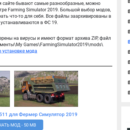
ator 2019. Большой выбор модов,
ть что-то для себя. Все файлы заархивированы в
архив, легко распаковываются, и легко устанавливаются в ФС 19.
ерены на вирусы и имеют формат архива ZIP, файл
окументы\My Games\FarmingSimulator2019\mods\
о установке мода
Скачать мод КамАЗ-5511 для Фермер Симулятор 2019
АТЬ МОД - 50 MB