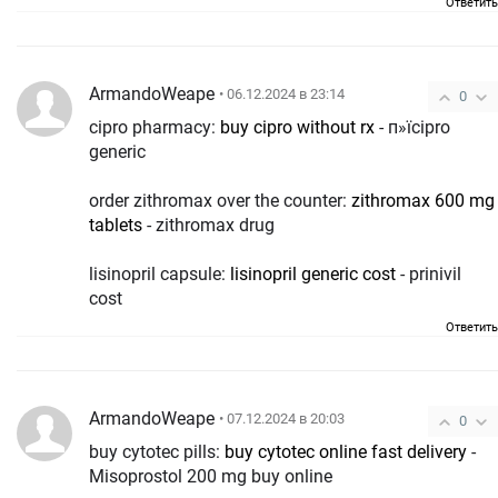
Ответить
ArmandoWeape
• 06.12.2024 в 23:14
0
cipro pharmacy:
buy cipro without rx
- п»їcipro
generic
order zithromax over the counter:
zithromax 600 mg
tablets
- zithromax drug
lisinopril capsule:
lisinopril generic cost
- prinivil
cost
Ответить
ArmandoWeape
• 07.12.2024 в 20:03
0
buy cytotec pills:
buy cytotec online fast delivery
-
Misoprostol 200 mg buy online