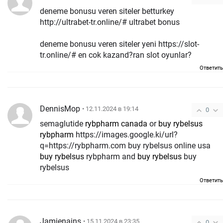
deneme bonusu veren siteler betturkey
http://ultrabet-tr.online/# ultrabet bonus
deneme bonusu veren siteler yeni https://slot-
tr.online/# en cok kazand?ran slot oyunlar?
Ответить
DennisMop
• 12.11.2024 в 19:14
0
semaglutide
rybpharm canada
or
buy rybelsus
rybpharm
https://images.google.ki/url?
q=https://rybpharm.com buy rybelsus online usa
buy rybelsus
rybpharm and
buy rybelsus
buy
rybelsus
Ответить
Jamienains
• 15.11.2024 в 23:35
0