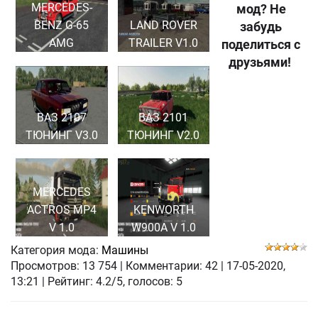
MERCEDES-
мод? Не
BENZ G-65
LAND ROVER
забудь
AMG
TRAILER V1.0
поделиться с
друзьями!
ВАЗ 2107
ВАЗ 2101
ТЮНИНГ V3.0
ТЮНИНГ V2.0
MERCEDES
ACTROS MP4
KENWORTH
V 1.0
W900A V 1.0
Категория мода:
Машины
Просмотров:
13 754
|
Комментарии:
42
|
17-05-2020,
13:21
| Рейтинг: 4.2/5, голосов:
5