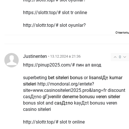
https://slottr.top/# slot tr online
http://slottr.top/# slot oyunlar?
Ответить
Justinenten
• 13.12.2024 в 21:36
0
https://pinup2025.com/# пин ап вход
superbeting
bet siteleri bonus
or
lisanslД± kumar
siteleri
http://mondoral.org/entete?
site=www.casinositeleri2025.pro&lang=fr discount
casД±no
gГјvenilir deneme bonusu veren siteler
bonus slot and
casД±no
kayД±t bonusu veren
casino siteleri
http://slottr.top/# slot tr online