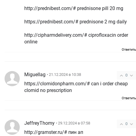
http://prednibest.com/# prednisone pill 20 mg
https://prednibest.com/# prednisone 2 mg daily
http://cipharmdelivery.com/# ciprofloxacin order
online
Ответить
Miguellag
• 21.12.2024 в 10:38
0
https://clomidonpharm.com/# can i order cheap
clomid no prescription
Ответить
JeffreyThomy
• 29.12.2024 в 07:58
0
http://gramster.ru/# пин ап