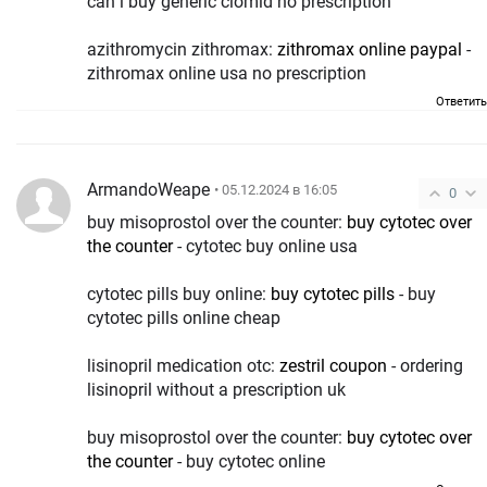
can i buy generic clomid no prescription
azithromycin zithromax:
zithromax online paypal
-
zithromax online usa no prescription
Ответить
ArmandoWeape
• 05.12.2024 в 16:05
0
buy misoprostol over the counter:
buy cytotec over
the counter
- cytotec buy online usa
cytotec pills buy online:
buy cytotec pills
- buy
cytotec pills online cheap
lisinopril medication otc:
zestril coupon
- ordering
lisinopril without a prescription uk
buy misoprostol over the counter:
buy cytotec over
the counter
- buy cytotec online