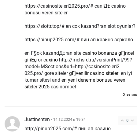
https://casinositeleri2025.pro/# canlД± casino
bonusu veren siteler
https://slottr.top/# en cok kazand?ran slot oyunlar?
https://pinup2025.com/# пин ап казино зеркало
en Г§ok kazandД±ran site
casino bonanza gГјncel
giriЕџ
or
caxino
http://mchsrd.ru/versionPrint/99?
model=MSections&url=http://casinositeleri2
025.pro/ gore siteler
gГјvenilir casino siteleri
en iyi
kumar sitesi and
en yeni deneme bonusu veren
siteler 2025
casinombet
Ответить
Justinenten
• 14.12.2024 в 19:34
0
http://pinup2025.com/# пин ап казино