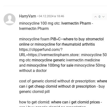
HarryVam
• 04.12.2024 в 18:46
0
minocycline 100 mg otc:
Ivermectin Pharm
-
Ivermectin Pharm
minocycline foam
РїВ»С—where to buy stromectol
online
or
minocycline for rheumatoid arthritis
https://clipperfund.com/?
URL=https://ivermectinpharm.store:: minocycline 50
mg otc
minocycline generic
ivermectin medicine
and
minocycline 100mg for sale
minocycline 50mg
without a doctor
cost of generic clomid without dr prescription:
where
can i get cheap clomid without dr prescription
- buy
generic clomid pill
how to get clomid:
where can i get clomid prices
-