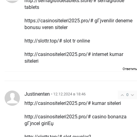
http://semaglutidetablets.store/# semaglutide
tablets
https://casinositeleri2025.pro/# gГјvenilir deneme
bonusu veren siteler
http://slottr.top/# slot tr online
http://casinositeleri2025.pro/# internet kumar
siteleri
Ответить
Justinenten
• 12.12.2024 в 18:46
0
http://casinositeleri2025.pro/# kumar siteleri
http://casinositeleri2025.pro/# casino bonanza
gГјncel giriЕџ
http://slottr.top/# slot oyunlar?