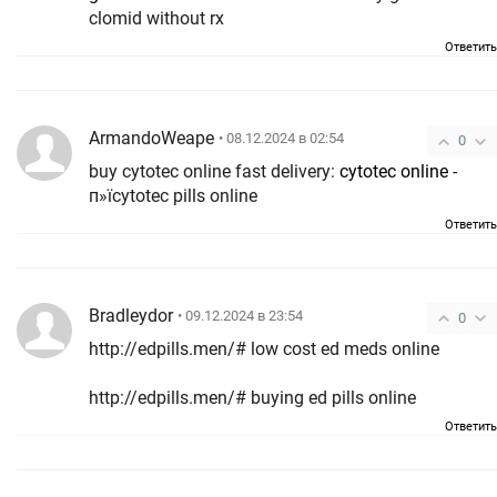
clomid without rx
Ответить
ArmandoWeape
• 08.12.2024 в 02:54
0
buy cytotec online fast delivery:
cytotec online
-
п»їcytotec pills online
Ответить
Bradleydor
• 09.12.2024 в 23:54
0
http://edpills.men/# low cost ed meds online
http://edpills.men/# buying ed pills online
Ответить