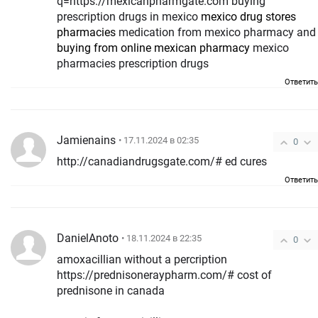
q=https://mexicanpharmgate.com buying
prescription drugs in mexico
mexico drug stores
pharmacies
medication from mexico pharmacy and
buying from online mexican pharmacy
mexico
pharmacies prescription drugs
Ответить
Jamienains
• 17.11.2024 в 02:35
0
http://canadiandrugsgate.com/# ed cures
Ответить
DanielAnoto
• 18.11.2024 в 22:35
0
amoxacillian without a percription
https://prednisoneraypharm.com/# cost of
prednisone in canada