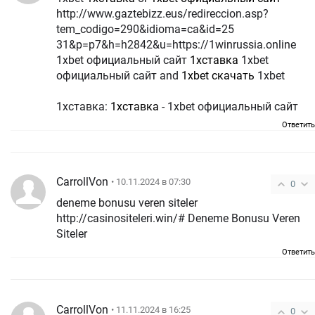
http://www.gaztebizz.eus/redireccion.asp?
tem_codigo=290&idioma=ca&id=25
31&p=p7&h=h2842&u=https://1winrussia.online
1xbet официальный сайт
1хставка
1xbet
официальный сайт and
1xbet скачать
1xbet
1хставка:
1хставка
- 1xbet официальный сайт
Ответить
CarrollVon
• 10.11.2024 в 07:30
0
deneme bonusu veren siteler
http://casinositeleri.win/# Deneme Bonusu Veren
Siteler
Ответить
CarrollVon
• 11.11.2024 в 16:25
0