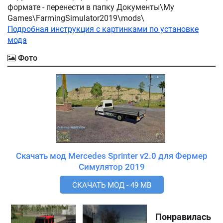
формате - перенести в папку Документы\My
Games\FarmingSimulator2019\mods\
Подробная инструкция с картинками по установке
мода
Фото
Скачать мод Mercedes Sprinter v2.0 для Фермер
Симулятор 2019
СКАЧАТЬ МОД - 49 MB
Понравилась