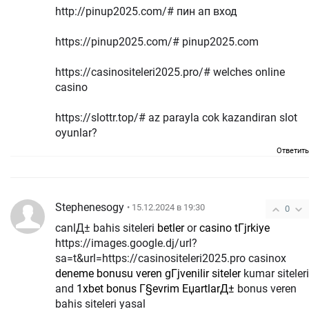
http://pinup2025.com/# пин ап вход
https://pinup2025.com/# pinup2025.com
https://casinositeleri2025.pro/# welches online
casino
https://slottr.top/# az parayla cok kazandiran slot
oyunlar?
Ответить
Stephenesogy
• 15.12.2024 в 19:30
0
canlД± bahis siteleri
betler
or
casino tГјrkiye
https://images.google.dj/url?
sa=t&url=https://casinositeleri2025.pro casinox
deneme bonusu veren gГјvenilir siteler
kumar siteleri
and
1xbet bonus Г§evrim ЕџartlarД±
bonus veren
bahis siteleri yasal