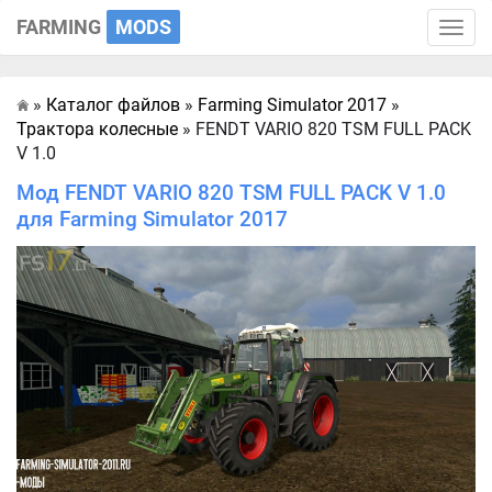
FARMING
MODS
Toggle
naviga
»
Каталог файлов
»
Farming Simulator 2017
»
Главная
Трактора колесные
» FENDT VARIO 820 TSM FULL PACK
V 1.0
Мод FENDT VARIO 820 TSM FULL PACK V 1.0
для Farming Simulator 2017