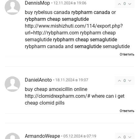
DennisMop
• 12.11.2024 в 19:06
0
buy rybelsus canada
rybpharm canada
or
rybpharm cheap semaglutide
http://www.mishizhuti.com/114/export.php?
url=http://rybpharm.com rybpharm cheap
semaglutide
rybpharm cheap semaglutide
rybpharm canada and
semaglutide
semaglutide
Ответить
DanielAnoto
• 18.11.2024 в 19:07
0
buy cheap amoxicillin online
http://clomidrexpharm.com/# where can i get
cheap clomid pills
Ответить
ArmandoWeape
• 05.12.2024 в 07:19
0