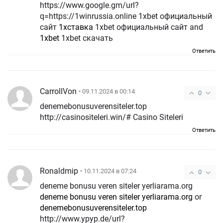
https://www.google.gm/url?
q=https://1winrussia.online 1xbet официальный
сайт
1хставка
1xbet официальный сайт and
1xbet
1xbet скачать
Ответить
CarrollVon
• 09.11.2024 в 00:14
0
denemebonusuverensiteler.top
http://casinositeleri.win/# Casino Siteleri
Ответить
Ronaldmip
• 10.11.2024 в 07:24
0
deneme bonusu veren siteler yerliarama.org
deneme bonusu veren siteler yerliarama.org
or
denemebonusuverensiteler.top
http://www.ypyp.de/url?