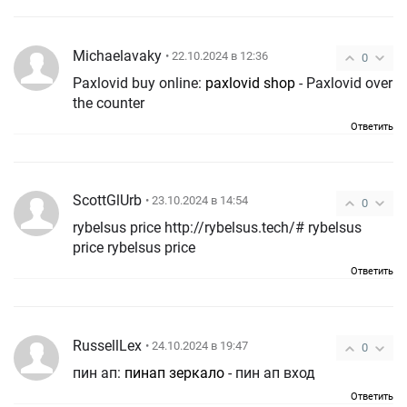
Michaelavaky
• 22.10.2024 в 12:36
0
Paxlovid buy online:
paxlovid shop
- Paxlovid over
the counter
Ответить
ScottGlUrb
• 23.10.2024 в 14:54
0
rybelsus price http://rybelsus.tech/# rybelsus
price rybelsus price
Ответить
RussellLex
• 24.10.2024 в 19:47
0
пин ап:
пинап зеркало
- пин ап вход
Ответить