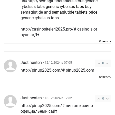
url=http://semaglutidetablets.store generic
rybelsus tabs
generic rybelsus tabs
buy
semaglutide and
semaglutide tablets price
generic rybelsus tabs
http://casinositeleri2025.pro/# casino slot
oyunlarД±
Ответить
Justinenten
• 12.12.2024 в 07:05
0
http://pinup2025.com/# pinup2025.com
Ответить
Justinenten
• 13.12.2024 в 12:32
0
http://pinup2025.com/# пин ап казино
официальный сайт