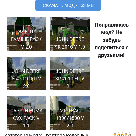
СКАЧАТЬ МОД - 133 MB
Понравилась
CASE IH C
мод? Не
FAMILIE PACK
JOHN DEERE
забудь
V 2.0
9R 2016 V 1.0
поделиться с
друзьями!
JOHN DEERE
JOHN DEERE
8R 2010 EU V
8R 2010 EU V
2.0
2.1
CASE IH PUMA
MB TRAC
CVX PACK V
1300/1500 V
1.1
2.0
Категория мода:
Трактора колесные