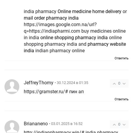
india pharmacy
Online medicine home delivery
or
mail order pharmacy india
https://images.google.com.na/url?
q=https://indiapharmi.com buy medicines online
in india
online shopping pharmacy india
online
shopping pharmacy india and
pharmacy website
india
indian pharmacy online
Ответить
JeffreyThomy
• 30.12.2024 в 01:35
0
https://gramster.ru/# пин ап
Ответить
Briananeno
• 03.01.2025 в 16:52
0
http://indianpharmacy.win/# india pharmacy