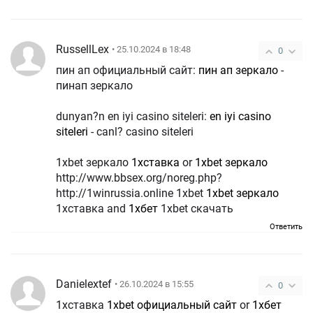
RussellLex
• 25.10.2024 в 18:48
0
пин ап официальный сайт:
пин ап зеркало
-
пинап зеркало
dunyan?n en iyi casino siteleri:
en iyi casino
siteleri
- canl? casino siteleri
1xbet зеркало
1хставка
or
1xbet зеркало
http://www.bbsex.org/noreg.php?
http://1winrussia.online 1xbet
1xbet зеркало
1хставка and
1хбет
1xbet скачать
Ответить
Danielextef
• 26.10.2024 в 15:55
0
1хставка
1xbet официальный сайт
or
1хбет