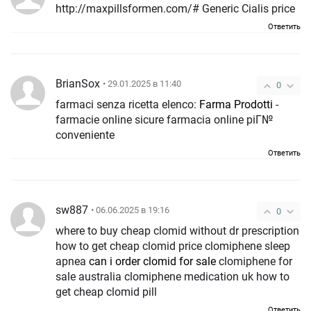
http://maxpillsformen.com/# Generic Cialis price
Ответить
BrianSox
• 29.01.2025 в 11:40
0
farmaci senza ricetta elenco:
Farma Prodotti
-
farmacie online sicure farmacia online piГ№
conveniente
Ответить
sw887
• 06.06.2025 в 19:16
0
where to buy cheap clomid without dr prescription
how to get cheap clomid price clomiphene sleep
apnea
can i order clomid for sale
clomiphene for
sale australia clomiphene medication uk how to
get cheap clomid pill
Ответить