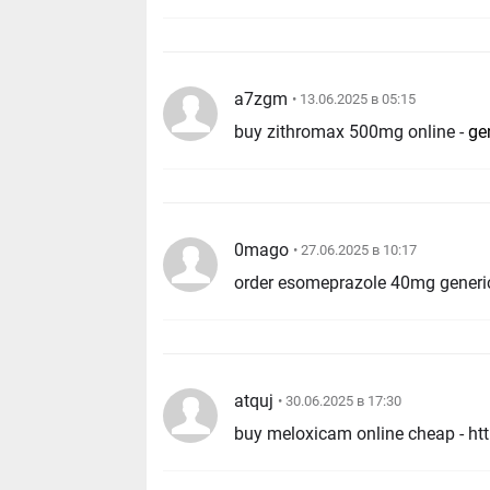
a7zgm
• 13.06.2025 в 05:15
buy zithromax 500mg online -
ge
0mago
• 27.06.2025 в 10:17
order esomeprazole 40mg generi
atquj
• 30.06.2025 в 17:30
buy meloxicam online cheap - h