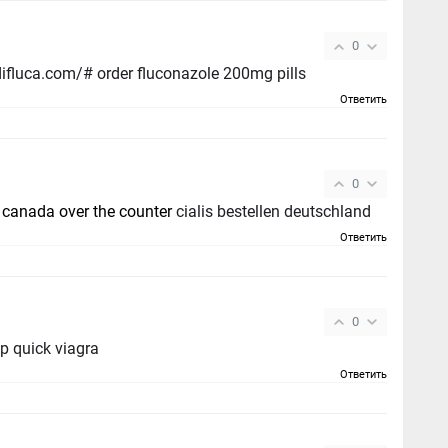
0
cost diflucan 100mg - https://gpdifluca.com/# order fluconazole 200mg pills
Ответить
0
s canada over the counter
cialis bestellen deutschland
Ответить
0
p quick viagra
Ответить