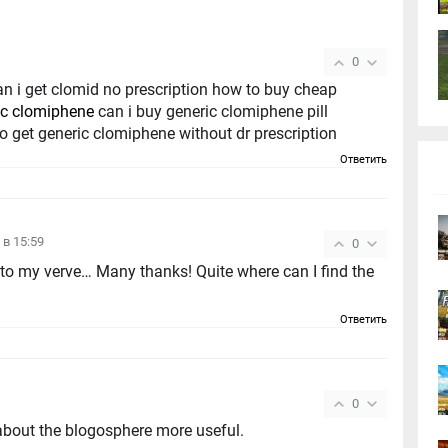
0
an i get clomid no prescription how to buy cheap
ic clomiphene
can i buy generic clomiphene pill
o get generic clomiphene without dr prescription
Ответить
 в 15:59
0
y to my verve… Many thanks! Quite where can I find the
Ответить
0
 about the blogosphere more useful.