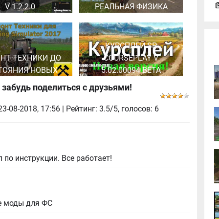
V 1.2.2.0
РЕАЛЬНАЯ ФИЗИКА
КУРСПЛЕЙ SP
НТ ТЕХНИКИ ДО
COURSEPLAY V
ТОЯНИЯ НОВЫХ
5.02.00094 BETA
 забудь поделиться с друзьями!
23-08-2018, 17:56
| Рейтинг: 3.5/5, голосов:
6
 по инструкции. Все работает!
е моды для ФС