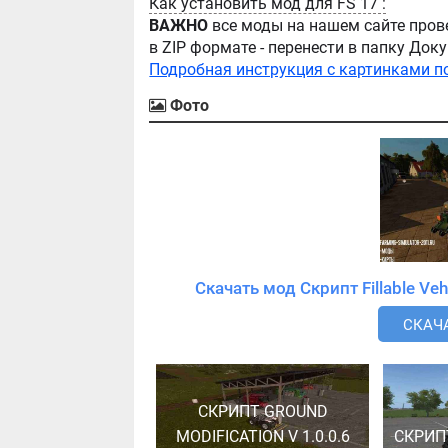
Как установить мод для FS 17 :
ВАЖНО
все моды на нашем сайте пров
в ZIP формате - перенести в папку Д
Подробная инструкция с картинками п
Фото
СКАЧА
СКРИПТ GROUND
MODIFICATION V 1.0.0.6
СКРИП