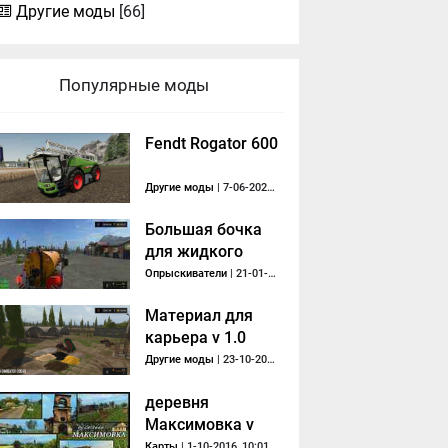
Другие моды
[66]
Популярные моды
Fendt Rogator 600
Другие моды
| 7-06-2020, 13:15
Большая бочка
для жидкого
навоза Joskin
Опрыскиватели
| 21-01-2017, 14:18
Материал для
карьера v 1.0
Другие моды
| 23-10-2017, 14:35
деревня
Максимовка v
1.6.5
Карты
| 1-10-2016, 10:01