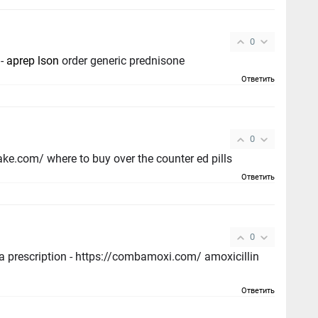
0
 -
aprep lson
order generic prednisone
Ответить
0
buy ed pills us - https://fastedtotake.com/ where to buy over the counter ed pills
Ответить
0
escription - https://combamoxi.com/ amoxicillin
Ответить