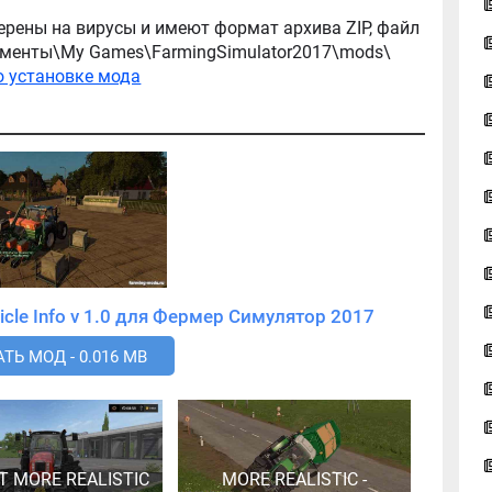
ерены на вирусы и имеют формат архива ZIP, файл
окументы\My Games\FarmingSimulator2017\mods\
о установке мода
Скачать мод Скрипт Fillable Vehicle Info v 1.0 для Фермер Симулятор 2017
ТЬ МОД - 0.016 MB
Т MORE REALISTIC
MORE REALISTIC -