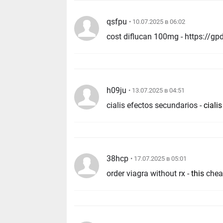
qsfpu
• 10.07.2025 в 06:02
h09ju
• 13.07.2025 в 04:51
cialis efectos secundarios -
ciali
38hcp
• 17.07.2025 в 05:01
order viagra without rx -
this
chea