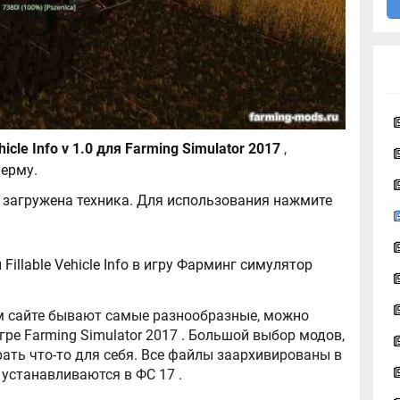
Скрипт Fillable Vehicle Info v 1.0 для Farming Simulator 2017
,
ерму.
 загружена техника. Для использования нажмите
illable Vehicle Info в игру Фарминг симулятор
tor 2017 . Большой выбор модов,
ть что-то для себя. Все файлы заархивированы в
архив, легко распаковываются, и легко устанавливаются в ФС 17 .