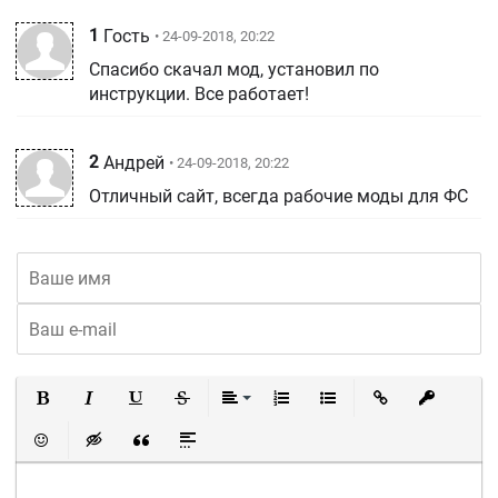
1
Гость
• 24-09-2018, 20:22
Спасибо скачал мод, установил по
инструкции. Все работает!
2
Андрей
• 24-09-2018, 20:22
Отличный сайт, всегда рабочие моды для ФС
Полужирный
Курсив
Подчеркнутый
Зачеркнутый
Выравнивание
Нумерованный список
Маркированный список
Вставить ссылку
Вставить 
Вставить смайлик
Вставка скрытого текста
Вставка цитаты
Вставка спойлера