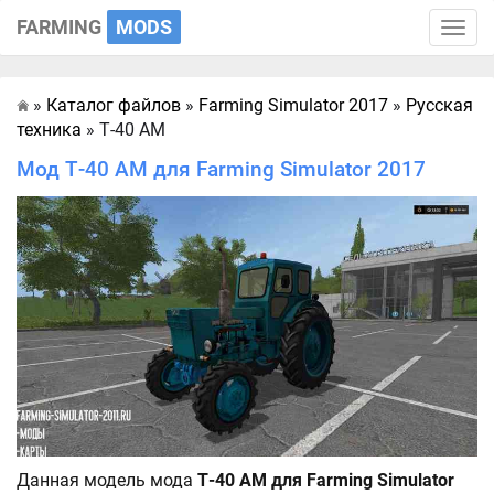
FARMING
MODS
Toggle
naviga
»
Каталог файлов
»
Farming Simulator 2017
»
Русская
Главная
техника
» Т-40 АМ
Мод Т-40 АМ для Farming Simulator 2017
Данная модель мода
Т-40 АМ для Farming Simulator