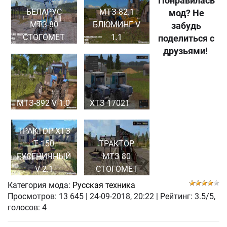
Понравилась
БЕЛАРУС
МТЗ 82.1
мод? Не
МТЗ-80
БЛЮМИНГ V
забудь
СТОГОМЕТ
1.1
поделиться с
друзьями!
МТЗ-892 V 1.0
ХТЗ 17021
ТРАКТОР ХТЗ
Т-150
ТРАКТОР
ГУСЕНИЧНЫЙ
МТЗ 80
V 2.1
СТОГОМЕТ
Категория мода:
Русская техника
Просмотров:
13 645
|
24-09-2018, 20:22
| Рейтинг: 3.5/5,
голосов:
4