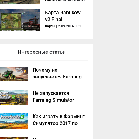
Карта Bantikow
v2 Final
Карты
| 2-09-2014, 17:13
Интересные статьи
Почему не
запускается Farming
Simulator 2019 -
решение
Не запускается
Farming Simulator
2017 - решение
Как играть в Фарминг
Симулятор 2017 по
сети на пиратке?