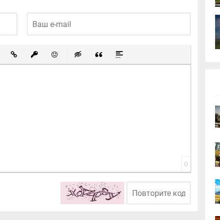
ный список
ированный список
Вставить ссылку
Вставить защищенную ссылку
Вставить смайлик
Вставка скрытого текста
Вставка цитаты
Вставка спойлера
0