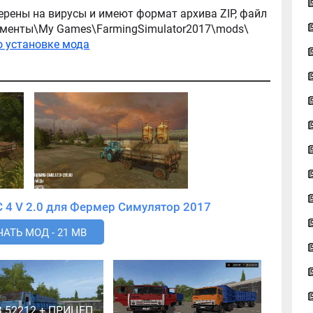
ерены на вирусы и имеют формат архива ZIP, файл
окументы\My Games\FarmingSimulator2017\mods\
о установке мода
Скачать мод Прицеп 2 ПТС 4 V 2.0 для Фермер Симулятор 2017
АТЬ МОД - 21 MB
 52212 + ПРИЦЕП