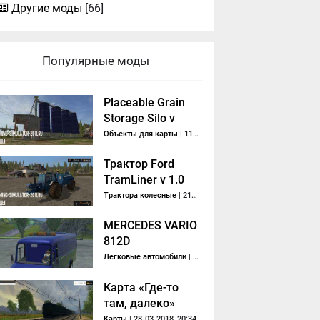
Другие моды
[66]
Популярные моды
Placeable Grain
Storage Silo v
1.0.0.1
Объекты для карты
| 11-11-2017, 20:09
Трактор Ford
TramLiner v 1.0
Трактора колесные
| 21-10-2017, 15:05
MERCEDES VARIO
812D
Легковые автомобили
| 18-10-2013, 09:25
Карта «Где-то
там, далеко»
Карты
| 28-03-2018, 20:34