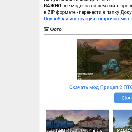
ВАЖНО
все моды на нашем сайте пров
в ZIP формате - перенести в папку Д
Подробная инструкция с картинками п
Фото
СКАЧ
ПРИЦЕП ПС-15Б ПАК V
КАМАЗ