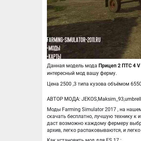
Данная модель мода
интересный мод вашу ферму.
Цена 2500 ,3 типа кузова объёмом 6550
АВТОР МОДА: JEKOS,Maksim_93,umbrel
Моды Farming Simulator 2017 , на нашем сайте бывают самые разнообразные, можно
скачать бесплатно, лучшую технику к игре Farming Simula
даст возможно каждому фермеру выбра
Как установить мод для FS 17 :