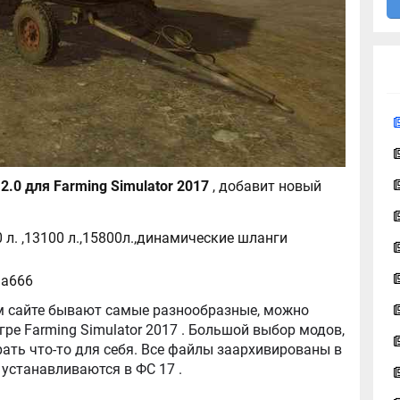
Прицеп 2 ПТС 4 V 2.0 для Farming Simulator 2017
, добавит новый
 л. ,13100 л.,15800л.,динамические шланги
la666
tor 2017 . Большой выбор модов,
ть что-то для себя. Все файлы заархивированы в
архив, легко распаковываются, и легко устанавливаются в ФС 17 .