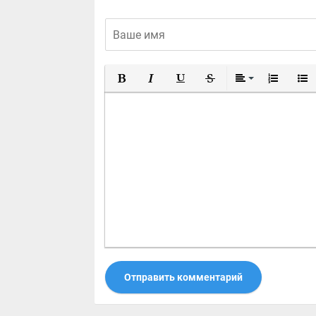
Полужирный
Курсив
Подчеркнутый
Зачеркнутый
Выравнивание
Нумерован
Марк
Отправить комментарий