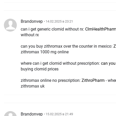
Brandonvep
• 14.02.2025 в 23:21
can i get generic clomid without rx:
ClmHealthPhar
without rx
can you buy zithromax over the counter in mexico:
Z
zithromax 1000 mg online
where can i get clomid without prescription:
can you
buying clomid prices
zithromax online no prescription:
ZithroPharm
- wher
zithromax uk
Brandonvep
• 15.02.2025 в 21:49