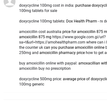
doxycycline 100mg cost in india:
purchase doxycycl
100mg tablets for sale
doxycycline 100mg tablets:
Dox Health Pharm
- rx 
amoxicillin cost australia
price for amoxicillin 875 
amoxicillin 875 mg
https://www.google.com.gi/url?
sa=t&url=https://amohealthpharm.com where can i b
the counter uk
can you purchase amoxicillin online
b
250mg and
amoxicillin pharmacy price
how to get a
buy amoxicillin online with paypal:
amoxacillian with
amoxicillin buy no prescription
doxycycline 500mg price:
average price of doxycycl
100mg generic