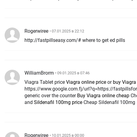
Rogerwiree
• 07.01.2025 в 22:12
http://fastpillseasy.com/# where to get ed pills
WilliamBrorm
• 09.01.2025 в 07:46
Viagra Tablet price
Viagra online price
or
buy Viagra
https://www.google.com.fj/url?q=https://fastpillsf
generic over the counter
Buy Viagra online cheap
Che
and
Sildenafil 100mg price
Cheap Sildenafil 100mg
Rogerwiree
• 10.01.2025 в 00:00