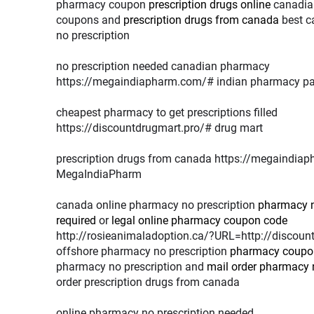
pharmacy coupon
prescription drugs online
canadia
coupons and
prescription drugs from canada
best c
no prescription
no prescription needed canadian pharmacy
https://megaindiapharm.com/# indian pharmacy p
cheapest pharmacy to get prescriptions filled
https://discountdrugmart.pro/# drug mart
prescription drugs from canada https://megaindia
MegaIndiaPharm
canada online pharmacy no prescription
pharmacy n
required
or
legal online pharmacy coupon code
http://rosieanimaladoption.ca/?URL=http://discoun
offshore pharmacy no prescription
pharmacy coupo
pharmacy no prescription and
mail order pharmacy n
order prescription drugs from canada
online pharmacy no prescription needed