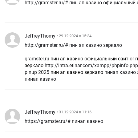
http://gramster.ru/# пин ап казино официальный 
JeffreyThomy
• 29.12.2024 в 15:34
http://gramster.ru/# пин ап казино зеркало
gramster.ru
пин ап казино официальный сайт
or
п
зеркало
http://intra.etinar.com/xampp/phpinfo.php?a[]=Viagra+generic
pinup 2025
пин ап казино зеркало
пинап казино
пинап казино
JeffreyThomy
• 31.12.2024 в 11:16
https://gramster.ru/# пинап казино