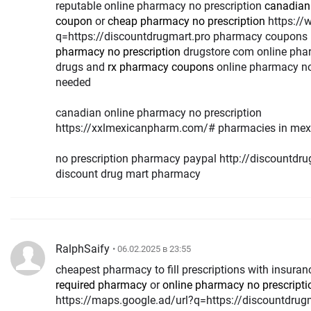
reputable online pharmacy no prescription
canadian
coupon
or
cheap pharmacy no prescription
https://www.google.li/url?
q=https://discountdrugmart.pro pharmacy coupons
pharmacy no prescription
drugstore com online phar
drugs and
rx pharmacy coupons
online pharmacy no
needed
canadian online pharmacy no prescription
https://xxlmexicanpharm.com/# pharmacies in mexic
no prescription pharmacy paypal http://discountdr
discount drug mart pharmacy
RalphSaify
• 06.02.2025 в 23:55
cheapest pharmacy to fill prescriptions with insura
required pharmacy
or
online pharmacy no prescripti
https://maps.google.ad/url?q=https://discountdrug