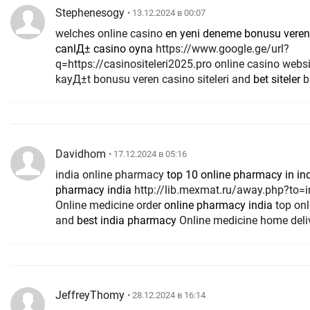
Stephenesogy
• 13.12.2024 в 00:07
welches online casino
en yeni deneme bonusu veren 
canlД± casino oyna
https://www.google.ge/url?
q=https://casinositeleri2025.pro online casino webs
kayД±t bonusu veren casino siteleri and
bet siteler
ba
Davidhom
• 17.12.2024 в 05:16
india online pharmacy
top 10 online pharmacy in in
pharmacy india
http://lib.mexmat.ru/away.php?to=indiapharmi.com
Online medicine order
online pharmacy india
top onl
and
best india pharmacy
Online medicine home deli
JeffreyThomy
• 28.12.2024 в 16:14