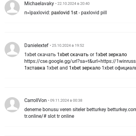
Michaelavaky
• 22.10.2024 в 20:40
п»їpaxlovid:
paxlovid 1st
- paxlovid pill
Danielextef
• 25.10.2024 в 19:52
1xbet скачать
1xbet скачать
or
1xbet зеркало
https://cse.google.gg/url?sa=t&url=https://1winruss
1хставка
1xbet and
1xbet зеркало
1xbet официал
CarrollVon
• 09.11.2024 в 00:38
deneme bonusu veren siteler betturkey betturkey.com 
tr.online/# slot tr online