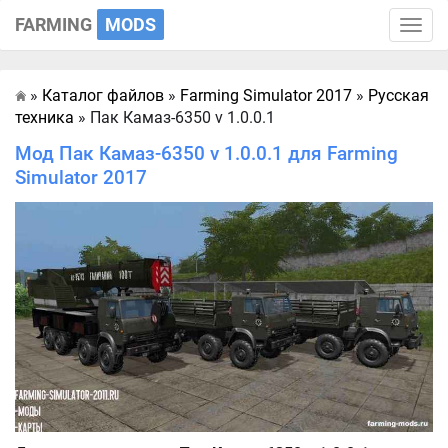
FARMING
MODS
Toggle
naviga
»
Каталог файлов
»
Farming Simulator 2017
»
Русская
Главная
техника
» Пак Камаз-6350 v 1.0.0.1
Мод Пак Камаз-6350 v 1.0.0.1 для Farming
Simulator 2017