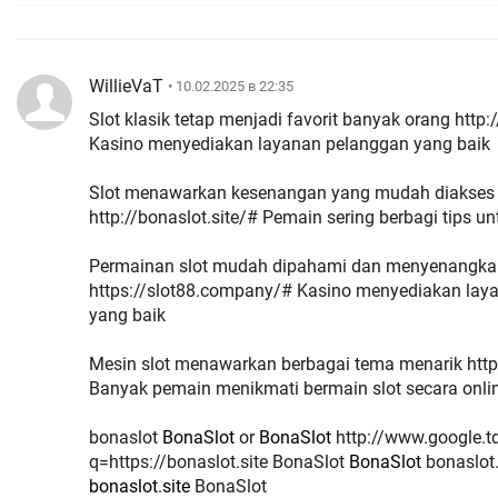
WillieVaT
• 10.02.2025 в 22:35
Slot klasik tetap menjadi favorit banyak orang http
Kasino menyediakan layanan pelanggan yang baik
Slot menawarkan kesenangan yang mudah diakses
http://bonaslot.site/# Pemain sering berbagi tips 
Permainan slot mudah dipahami dan menyenangka
https://slot88.company/# Kasino menyediakan lay
yang baik
Mesin slot menawarkan berbagai tema menarik http:
Banyak pemain menikmati bermain slot secara onli
bonaslot
BonaSlot
or
BonaSlot
http://www.google.td/url?
q=https://bonaslot.site BonaSlot
BonaSlot
bonaslot.
bonaslot.site
BonaSlot