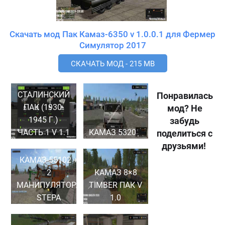
Скачать мод Пак Камаз-6350 v 1.0.0.1 для Фермер
Симулятор 2017
СКАЧАТЬ МОД - 215 MB
СТАЛИНСКИЙ
Понравилась
ПАК (1930-
мод? Не
1945 Г.)
забудь
ЧАСТЬ 1 V 1.1
КАМАЗ 5320
поделиться с
друзьями!
КАМАЗ-55102 +
2
КАМАЗ 8×8
МАНИПУЛЯТОРА
TIMBER ПАК V
STEPA
1.0