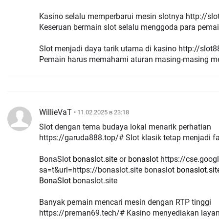
Kasino selalu memperbarui mesin slotnya http://s
Keseruan bermain slot selalu menggoda para pema
Slot menjadi daya tarik utama di kasino http://slo
Pemain harus memahami aturan masing-masing m
WillieVaT
• 11.02.2025 в 23:18
Slot dengan tema budaya lokal menarik perhatian
https://garuda888.top/# Slot klasik tetap menjadi f
BonaSlot
bonaslot.site
or
bonaslot
https://cse.google.tg/url?
sa=t&url=https://bonaslot.site bonaslot
bonaslot.sit
BonaSlot
bonaslot.site
Banyak pemain mencari mesin dengan RTP tinggi
https://preman69.tech/# Kasino menyediakan laya