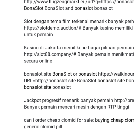
http://www.flugzeugmarkt.eu/url?q=https://bonaslot.
BonaSlot
BonaSlot and
bonaslot
bonaslot
Slot dengan tema film terkenal menarik banyak perh
https://slotdemo.auction/# Banyak kasino memiliki 
untuk pemain
Kasino di Jakarta memiliki berbagai pilihan permai
http://slot88.company/# Banyak pemain menikmati 
secara online
bonaslot.site
BonaSlot
or
bonaslot
https://walkinourshoes.org/?
URL=http://bonaslot.site BonaSlot
bonaslot.site
bon
bonaslot.site
bonaslot
Jackpot progresif menarik banyak pemain http://p
Banyak pemain mencari mesin dengan RTP tinggi
can i order cheap clomid for sale:
buying cheap clom
generic clomid pill