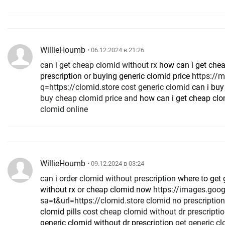
WillieHoumb
• 06.12.2024 в 21:26
can i get cheap clomid without rx
how can i get che
prescription
or
buying generic clomid price
https://maps.google.mv/url?
q=https://clomid.store cost generic clomid
can i buy
buy cheap clomid price and
how can i get cheap cl
clomid online
WillieHoumb
• 09.12.2024 в 03:24
can i order clomid without prescription
where to get 
without rx
or
cheap clomid now
https://images.google.co.ck/url?
sa=t&url=https://clomid.store clomid no prescriptio
clomid pills
cost cheap clomid without dr prescripti
generic clomid without dr prescription
get generic cl