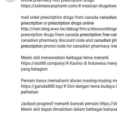
online pharmacy non prescription drugs
https://xxlmexicanpharm.com/# mexican drugstore 
mail order prescription drugs from canada
canadian
prescription
or
prescription drugs online
http://msn.blog.wwx.tw/debug/frm-s/discountdrugm
prescription drugs from canada
prescription free c
canadian pharmacy discount code and
canadian ph
prescription
promo code for canadian pharmacy me
Mesin slot menawarkan berbagai tema menarik
https://slot88.company/# Kasino di Indonesia men
yang beragam
Pemain harus memahami aturan masing-masing m
https://garuda888.top/# Slot dengan tema budaya l
perhatian
Jackpot progresif menarik banyak pemain https://s
Mesin slot dapat dimainkan dalam berbagai bahas