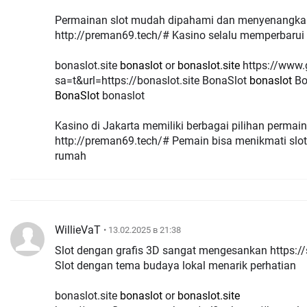
Permainan slot mudah dipahami dan menyenangka
http://preman69.tech/# Kasino selalu memperbarui
bonaslot.site
bonaslot
or
bonaslot.site
https://www.google.at/url?
sa=t&url=https://bonaslot.site BonaSlot
bonaslot
Bo
BonaSlot
bonaslot
Kasino di Jakarta memiliki berbagai pilihan permai
http://preman69.tech/# Pemain bisa menikmati slo
rumah
WillieVaT
• 13.02.2025 в 21:38
Slot dengan grafis 3D sangat mengesankan https:/
Slot dengan tema budaya lokal menarik perhatian
bonaslot.site
bonaslot
or
bonaslot.site