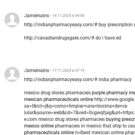
Jamienains
• 16.11.2024 в 09:50
http://indianpharmacyeasy.com/# buy prescription 
http://canadiandrugsgate.com/# do i have ed
Jamienains
• 17.11.2024 в 07:19
http://indianpharmacyeasy.com/# india pharmacy
mexico drug stores pharmacies
purple pharmacy mex
mexican pharmaceuticals online
http://www.google.com.gt/url?
sa=t&rct=j&q=como+limpiar+una+bocina+de+ce
lular&source=web&cd=7&ved=0cgwqfjag&url=https
e.com mexico drug stores pharmacies
buying prescr
mexico online
pharmacies in mexico that ship to u
pharmaceuticals online
п»їbest mexican online pha