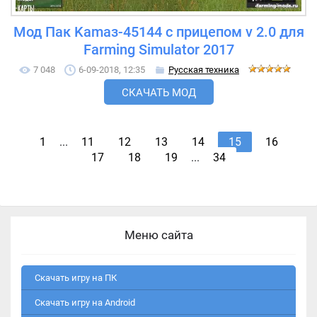
Мод Пак Kamaз-45144 с прицепом v 2.0 для
Farming Simulator 2017
7 048
6-09-2018, 12:35
Русская техника
СКАЧАТЬ МОД
1
...
11
12
13
14
15
16
17
18
19
...
34
Меню сайта
Скачать игру на ПК
Скачать игру на Android