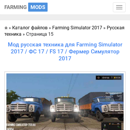
FARMING
MODS
Toggle
naviga
»
Каталог файлов
»
Farming Simulator 2017
»
Русская
Главная
техника
» Страница 15
Мод русская техника для Farming Simulator
2017 / ФС 17 / FS 17 / Фермер Симулятор
2017