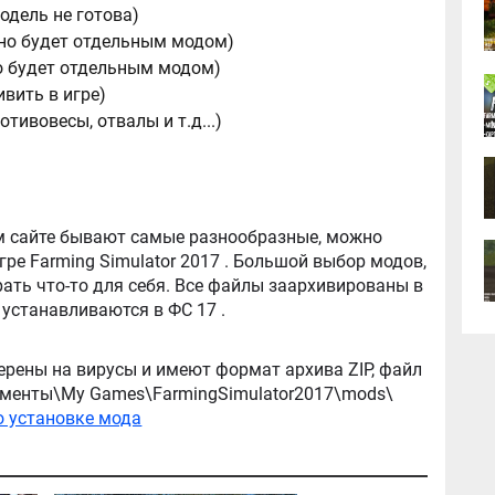
модель не готова)
ожно будет отдельным модом)
но будет отдельным модом)
ивить в игре)
отивовесы, отвалы и т.д...)
tor 2017 . Большой выбор модов,
ть что-то для себя. Все файлы заархивированы в
архив, легко распаковываются, и легко устанавливаются в ФС 17 .
ерены на вирусы и имеют формат архива ZIP, файл
окументы\My Games\FarmingSimulator2017\mods\
о установке мода