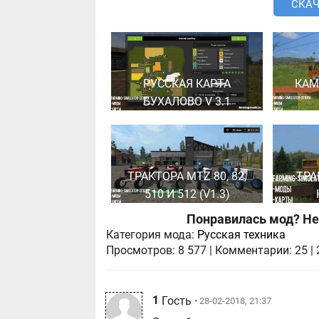
СКАЧ
РУССКАЯ КАРТА
КАМ
БУХАЛОВО V 3.1
ТРАКТОРА MTZ 80, 82,
ТРА
510 И 512 (V1.3)
Понравилась мод? Не
Категория мода:
Русская техника
Просмотров:
8 577
|
Комментарии:
25
|
1
Гость
• 28-02-2018, 21:37