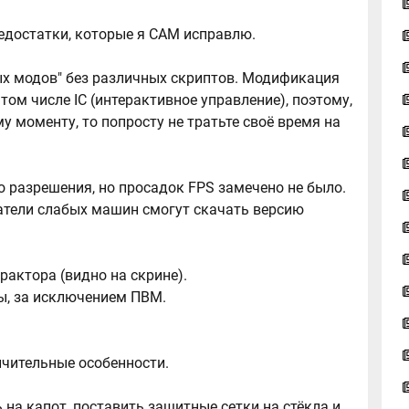
 недостатки, которые я САМ исправлю.
ых модов" без различных скриптов. Модификация
том числе IC (интерактивное управление), поэтому,
у моменту, то попросту не тратьте своё время на
 разрешения, но просадок FPS замечено не было.
атели слабых машин смогут скачать версию
.
рактора (видно на скрине).
ы, за исключением ПВМ.
.
ичительные особенности.
 на капот, поставить защитные сетки на стёкла и