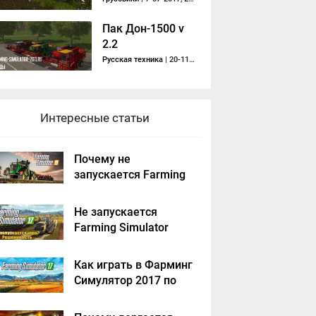
Пак Дон-1500 v
2.2
Русская техника
| 20-11-2017, 19:45
Интересные статьи
Почему не
запускается Farming
Simulator 2019 -
решение
Не запускается
Farming Simulator
2017 - решение
Как играть в Фарминг
Симулятор 2017 по
сети на пиратке?