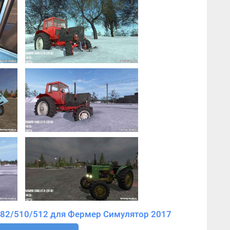
Скачать мод Мод Пак МТЗ-80/82/510/512 для Фермер Симулятор 2017