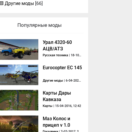
Другие моды
[66]
Популярные моды
Урал 4320-60
АЦВ/АТЗ
обновленный
Русская техника
| 18-10-2020, 13:10
Eurocopter EC 145
Другие моды
| 6-04-2020, 09:39
Карты Дары
Кавказа
Карты
| 15-04-2016, 12:42
Маз Колос и
прицеп v 1.0
Грузовики
| 7-07-2017, 21:41