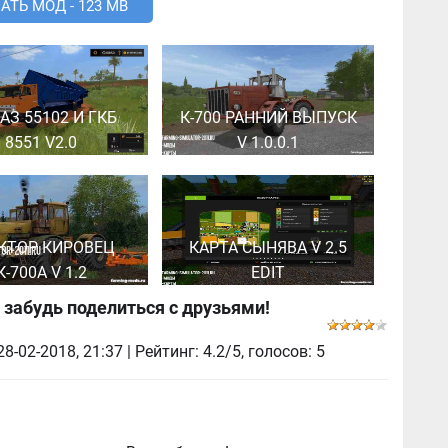
АТЬ МОД - 123 MB
АЗ 55102 И ГКБ
К-700 РАННИЙ ВЫПУСК
8551 V2.0
V 1.0.0.1
КТОР КИРОВЕЦ
КАРТА СЫНЯВА V 2.5
К-700А V 1.2
EDIT
 забудь поделиться с друзьями!
28-02-2018, 21:37
| Рейтинг: 4.2/5, голосов:
5