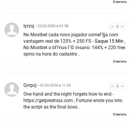
Ответить
Iyrzsj
• 22.03.2026 в 01:58
0
No Mostbet cada novo jogador comeГ§a com
vantagem real de 125% + 250 FS -
Saque 15 Min
,
No Mostbet o bГґnus Г© insano: 144% + 220 free
spins na hora do cadastro .
Ответить
Qvrpzj
• 02.04.2026 в 11:23
0
One hand and the night forgets how to end -
https://getprednisx.com , Fortune wrote you into
the script as the final boss .
Ответить