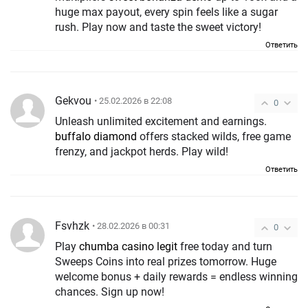
huge max payout, every spin feels like a sugar
rush. Play now and taste the sweet victory!
Ответить
Gekvou
• 25.02.2026 в 22:08
0
Unleash unlimited excitement and earnings.
buffalo diamond
offers stacked wilds, free game
frenzy, and jackpot herds. Play wild!
Ответить
Fsvhzk
• 28.02.2026 в 00:31
0
Play
chumba casino legit
free today and turn
Sweeps Coins into real prizes tomorrow. Huge
welcome bonus + daily rewards = endless winning
chances. Sign up now!