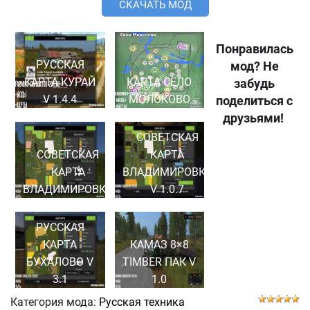
СКАЧАТЬ МОД
Понравилась
РУССКАЯ
мод? Не
КАРТА КУРАЙ
КАРТА СЕЛО
забудь
V 1.4.4
МОЛОКОВО
поделиться с
друзьями!
СОВЕТСКАЯ
СОВЕТСКАЯ
КАРТА
КАРТА
ВЛАДИМИРОВКА
ВЛАДИМИРОВКА
V 1.0.7
РУССКАЯ
КАРТА
КАМАЗ 8×8
БУХАЛОВО V
TIMBER ПАК V
3.1
1.0
Категория мода:
Русская техника