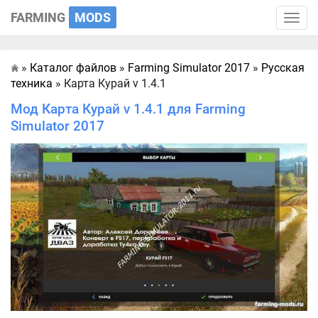
FARMING
MODS
Toggle
naviga
»
Каталог файлов
»
Farming Simulator 2017
»
Русская
Главная
техника
» Карта Курай v 1.4.1
Мод Карта Курай v 1.4.1 для Farming
Simulator 2017