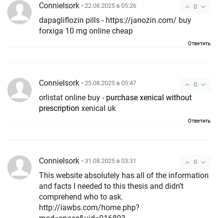
ConnieIsork
• 22.08.2025 в 05:26
0
dapagliflozin pills - https://janozin.com/ buy
forxiga 10 mg online cheap
Ответить
ConnieIsork
• 25.08.2025 в 05:47
0
orlistat online buy -
purchase xenical without
prescription
xenical uk
Ответить
ConnieIsork
• 31.08.2025 в 03:31
0
This website absolutely has all of the information
and facts I needed to this thesis and didn’t
comprehend who to ask.
http://iawbs.com/home.php?