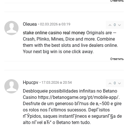
Ответить
Oleuea
• 02.03.2026 в 03:19
0
stake online casino real money
Originals are —
Crash, Plinko, Mines, Dice and more. Combine
them with the best slots and live dealers online.
Your next big win is one click away.
Ответить
Hpucpv
• 17.03.2026 в 20:54
0
Desbloqueie possibilidades infinitas no Betano
Casino https://betanogame.org/pt/mobile-app/.
Desfrute de um generoso bГґnus de в‚¬500 e gire
os rolos nos Гєltimos sucessos. DepГіsitos
rГЎpidos, saques instantГўneos e seguranГ§a de
alto nГ­vel вЂ“ o Betano tem tudo.