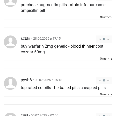
purchase augmentin pills -
atbio info
purchase
ampicillin pill
Ответить
szbki
• 28.06.2025 в 17:15
0
buy warfarin 2mg generic -
blood thinner
cost
cozaar 50mg
Ответить
pyvh6
• 03.07.2025 в 15:18
0
top rated ed pills -
herbal ed pills
cheap ed pills
Ответить
cjisl
• 05.07.2025 в 02:05