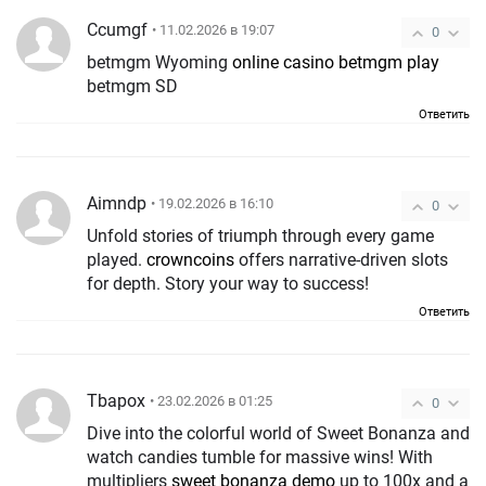
Ccumgf
• 11.02.2026 в 19:07
0
betmgm Wyoming
online casino betmgm play
betmgm SD
Ответить
Aimndp
• 19.02.2026 в 16:10
0
Unfold stories of triumph through every game
played.
crowncoins
offers narrative-driven slots
for depth. Story your way to success!
Ответить
Tbapox
• 23.02.2026 в 01:25
0
Dive into the colorful world of Sweet Bonanza and
watch candies tumble for massive wins! With
multipliers
sweet bonanza demo
up to 100x and a