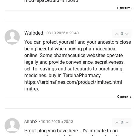
mod=space&uid=916893
Ответить
Wulbded
• 08.10.2025 в 20:40
0
You can protect yourself and your ancestors close
being heedful when buying pharmaceutical
online. Some pharmaceutics websites operate
legally and provide convenience, secretiveness,
sell for savings and safeguards to purchasing
medicines. buy in TerbinaPharmacy
https://terbinafines.com/product/imitrex.html
imitrex
Ответить
shph2
• 10.10.2025 в 20:13
0
Proof blog you have here.. It’s intricate to on