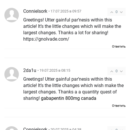
ConnieIsork
• 17.07.2025 в 09:57
0
Greetings! Utter gainful par‘nesis within this
article! It’s the little changes which will make the
largest changes. Thanks a lot for sharing!
https://gnolvade.com/
Ответить
2da1u
• 19.07.2025 в 08:15
0
Greetings! Utter gainful par‘nesis within this
article! It’s the little changes which wish make the
largest changes. Thanks a a quantity quest of
sharing!
gabapentin 800mg canada
Ответить
ConnieIsork
• 20.07.2025 в 04:38