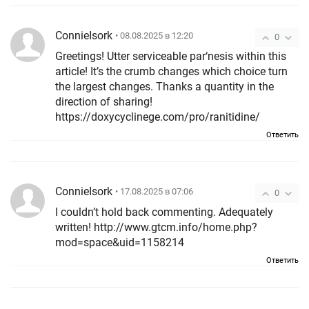
ConnieIsork
• 08.08.2025 в 12:20
0
Greetings! Utter serviceable par‘nesis within this
article! It’s the crumb changes which choice turn
the largest changes. Thanks a quantity in the
direction of sharing!
https://doxycyclinege.com/pro/ranitidine/
Ответить
ConnieIsork
• 17.08.2025 в 07:06
0
I couldn’t hold back commenting. Adequately
written! http://www.gtcm.info/home.php?
mod=space&uid=1158214
Ответить