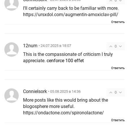
0
I’ll certainly carry back to be familiar with more.
https://ursxdol.com/augmentin-amoxiclav-pill/
Ответить
12num
• 24.07.2025 в 18:07
0
This is the compassionate of criticism I truly
appreciate.
cenforce 100 effet
Ответить
ConnieIsork
• 05.08.2025 в 14:36
0
More posts like this would bring about the
blogosphere more useful.
https://ondactone.com/spironolactone/
Ответить