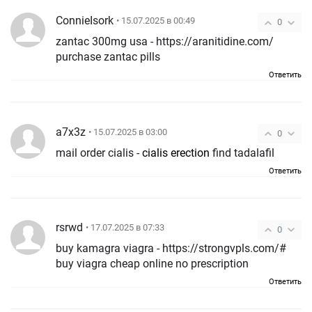
ConnieIsork
• 15.07.2025 в 00:49
0
zantac 300mg usa - https://aranitidine.com/
purchase zantac pills
Ответить
a7x3z
• 15.07.2025 в 03:00
0
mail order cialis -
cialis erection
find tadalafil
Ответить
rsrwd
• 17.07.2025 в 07:33
0
buy kamagra viagra - https://strongvpls.com/#
buy viagra cheap online no prescription
Ответить