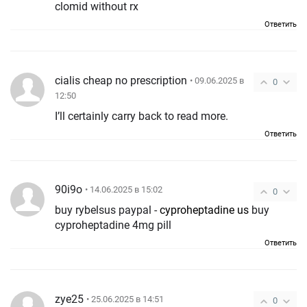
clomid without rx
Ответить
cialis cheap no prescription
• 09.06.2025 в
0
12:50
I’ll certainly carry back to read more.
Ответить
90i9o
• 14.06.2025 в 15:02
0
buy rybelsus paypal -
cyproheptadine us
buy
cyproheptadine 4mg pill
Ответить
zye25
• 25.06.2025 в 14:51
0