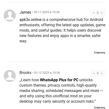
James
• 30.11.2025 в 10:36
0
apk3x.online
is a comprehensive hub for Android
enthusiasts, offering the latest app updates, game
mods, and useful guides. It helps users discover
new features and enjoy apps in a smarter, safer
way.
Ответить
Brooks
• 03.12.2025 в 10:54
0
„Learn how
WhatsApp Plus for PC
unlocks
custom themes, privacy controls, high-quality
media sharing, scheduled messages and more —
and why using this unofficial mod on your
desktop may carry security or account risks.“
Ответить