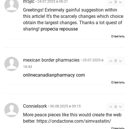
m5jlc
• 24.07.2025 в 06:21
0
Greetings! Extremely gainful suggestion within
this article! It’s the scarcely changes which choice
obtain the largest changes. Thanks a lot quest of
sharing!
propecia repousse
Ответить
mexican border pharmacies
• 25.07.2025 в
0
18:43
onlinecanadianpharmacy com
Ответить
ConnieIsork
• 06.08.2025 в 09:15
0
More peace pieces like this would create the web
better. https://ondactone.com/simvastatin/
Ответить