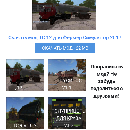
Скачать мод TC 12 для Фермер Симулятор 2017
СКАЧАТЬ МОД - 22 MB
Понравилась
мод? Не
ПТС-6 СИЛОС
забудь
ТЦ-12
V1.1
поделиться с
друзьями!
ПОЛУПРИЦЕПЫ
ДЛЯ КРАЗА
ПТС-9 V1.0.2
V1.3