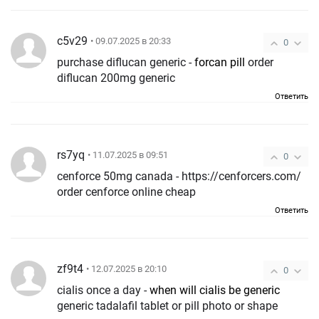
c5v29
• 09.07.2025 в 20:33
0
purchase diflucan generic -
forcan pill
order
diflucan 200mg generic
Ответить
rs7yq
• 11.07.2025 в 09:51
0
cenforce 50mg canada - https://cenforcers.com/
order cenforce online cheap
Ответить
zf9t4
• 12.07.2025 в 20:10
0
cialis once a day -
when will cialis be generic
generic tadalafil tablet or pill photo or shape