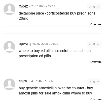
r5oez
• 01.07.2025 в 22:14
0
deltasone price -
corticosteroid
buy prednisone
20mg
Ответить
upwwq
• 03.07.2025 в 01:30
0
where to buy ed pills -
ed solutions
best non
prescription ed pills
Ответить
eajra
• 04.07.2025 в 12:58
0
buy generic amoxicillin over the counter -
buy
amoxil pills for sale
amoxicillin where to buy
Ответить