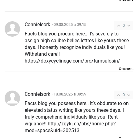
ConnieIsork
• 09.08.2025 в 09:15
0
Facts blog you procure here.. It’s severely to
assign high calibre belles-lettres like yours these
days. I honestly recognize individuals like you!
Withstand care!!
https://doxycyclinege.com/pro/tamsulosin/
Ответить
ConnieIsork
• 18.08.2025 в 09:59
0
Facts blog you possess here.. It’s obdurate to on
elevated status writing like yours these days. I
truly comprehend individuals like you! Rent
vigilance!! http://zqykj.cn/bbs/home.php?
mod=space&uid=302513