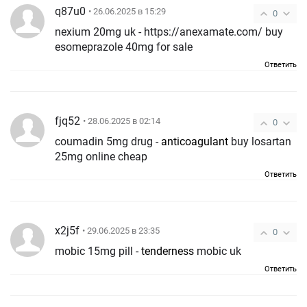
q87u0
• 26.06.2025 в 15:29
0
nexium 20mg uk - https://anexamate.com/ buy
esomeprazole 40mg for sale
Ответить
fjq52
• 28.06.2025 в 02:14
0
coumadin 5mg drug -
anticoagulant
buy losartan
25mg online cheap
Ответить
x2j5f
• 29.06.2025 в 23:35
0
mobic 15mg pill -
tenderness
mobic uk
Ответить