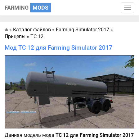
FARMING
MODS
Toggle
naviga
»
Каталог файлов
»
Farming Simulator 2017
»
Главная
Прицепы
» TC 12
Мод TC 12 для Farming Simulator 2017
Данная модель мода
TC 12 для Farming Simulator 2017