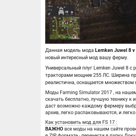
Данная модель мода
новый интересный мод вашу ферму.
Универсальный плуг Lemken Juwel 8 с
тракторами мощнее 255 ЛС. Ширина при
реалистична, оснащается множеством
Моды Farming Simulator 2017 , на нашем сайте бывают самые разнообразные, можно
скачать бесплатно, лучшую технику к игре Farming Simula
даст возможно каждому фермеру выбра
Как установить мод для FS 17 :
ВАЖНО
все моды на нашем сайте пров
в ZIP формате - перенести в папку Д