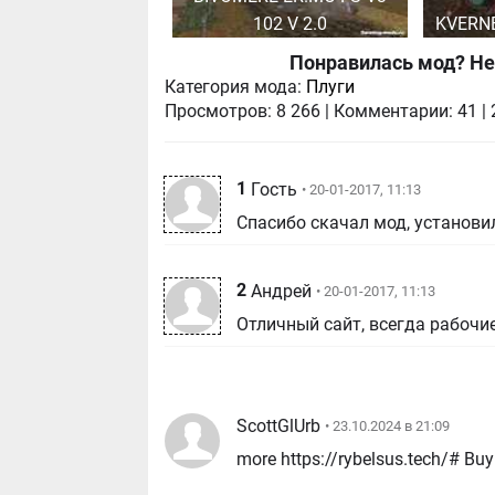
102 V 2.0
KVERN
Понравилась мод? Не
Категория мода:
Плуги
Просмотров:
8 266
|
Комментарии:
41
|
1
Гость
• 20-01-2017, 11:13
Спасибо скачал мод, установил
2
Андрей
• 20-01-2017, 11:13
Отличный сайт, всегда рабочи
ScottGlUrb
• 23.10.2024 в 21:09