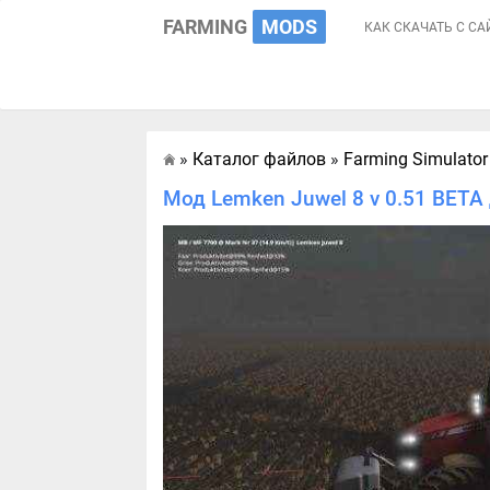
FARMING
MODS
КАК СКАЧАТЬ С СА
»
Каталог файлов
»
Farming Simulator
Главная
Мод Lemken Juwel 8 v 0.51 BETA 