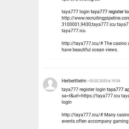
taya777 login
taya777 register lo
http://www.recruitingpipeline.
3100001,9430,taya777.icu taya
taya777.icu
http://taya777.icu/# The casino atmosph
have beautiful ocean views.
Herberttielm
• 03.02.2025 в 15:24
taya777 register login
taya777 a
sa=t&url=https://taya777.icu ta
login
http://taya777.icu/# Many casinos hos
events often accompany gaming 