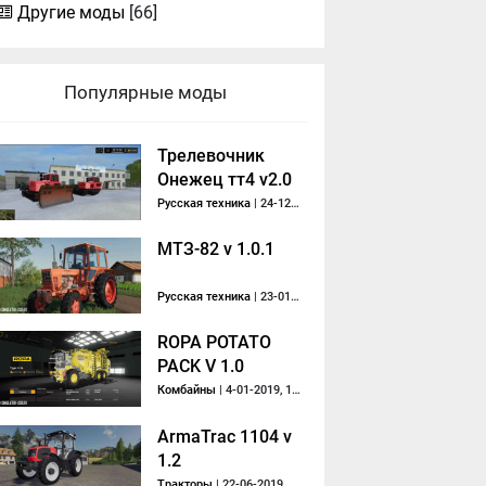
Другие моды
[66]
Популярные моды
Трелевочник
Онежец тт4 v2.0
Русская техника
| 24-12-2020, 20:37
МТЗ-82 v 1.0.1
Русская техника
| 23-01-2019, 21:35
ROPA POTATO
PACK V 1.0
Комбайны
| 4-01-2019, 12:26
ArmaTrac 1104 v
1.2
Тракторы
| 22-06-2019, 19:46