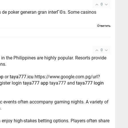
0
oker generan gran interГ©s. Some casinos
Ответить
0
Philippines are highly popular. Resorts provide
ons.
pp
or
taya777.icu
https://www.google.com.pg/url?
gister login
taya777 app
taya777 and
taya777 login
ents often accompany gaming nights. A variety of
.
gh-stakes betting options. Players often share