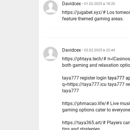
Davidcex
• 01.02.2025 в 18:20
https://jugabet.xyz/# Los torneos de p
feature themed gaming areas.
Davidcex
• 02.02.2025 в 22:44
https://phtaya.tech/# п»їCasinos in the 
both gaming and relaxation opti
taya777 register login
taya777 a
q=https://taya777.icu taya777 re
taya777
https://phmacao.life/# Live music ev
gaming options cater to everyone
https://taya365.art/# Players can enjoy hi
tips and strategies.