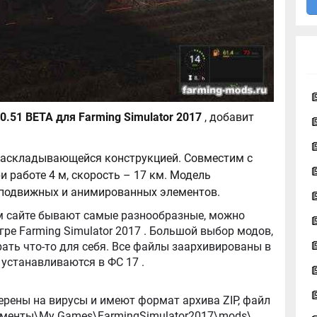
Lemken Juwel 8 v 0.51 BETA для Farming Simulator 2017
, добавит
 раскладывающейся конструкцией. Совместим с
 работе 4 м, скорость – 17 км. Модель
 подвижных и анимированных элементов.
tor 2017 . Большой выбор модов,
ть что-то для себя. Все файлы заархивированы в
архив, легко распаковываются, и легко устанавливаются в ФС 17 .
ерены на вирусы и имеют формат архива ZIP, файл
окументы\My Games\FarmingSimulator2017\mods\