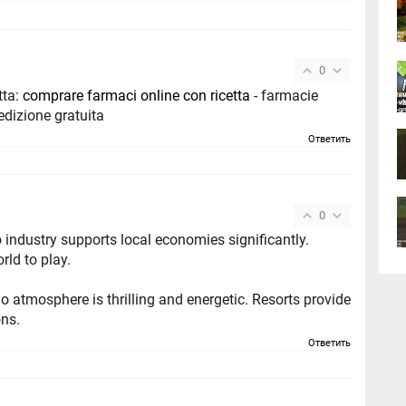
0
tta:
comprare farmaci online con ricetta
- farmacie
ine spedizione gratuita
Ответить
0
 industry supports local economies significantly.
rld to play.
here is thrilling and energetic. Resorts provide
ons.
Ответить