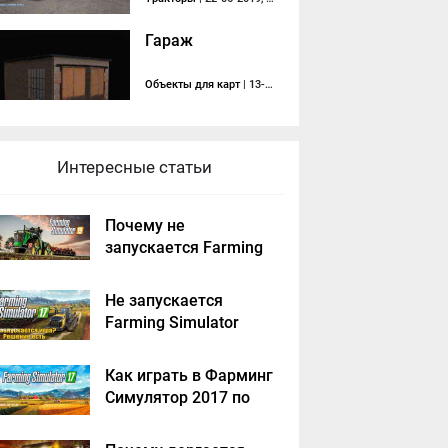
Гараж
Объекты для карт
| 13-01-2014, 01:30
Интересные статьи
Почему не
запускается Farming
Simulator 2019 -
решение
Не запускается
Farming Simulator
2017 - решение
Как играть в Фарминг
Симулятор 2017 по
сети на пиратке?