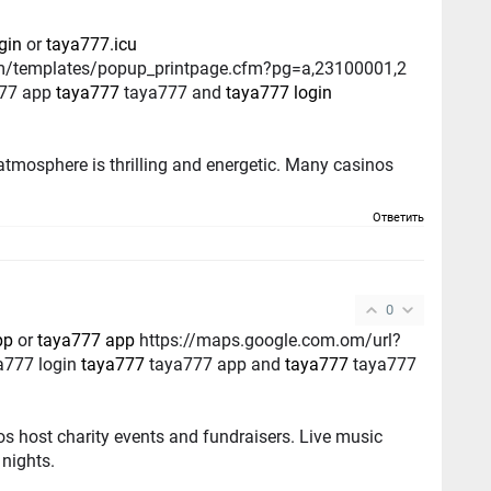
gin
or
taya777.icu
com/templates/popup_printpage.cfm?pg=a,23100001,2
777 app
taya777
taya777 and
taya777 login
ere is thrilling and energetic. Many casinos
Ответить
0
pp
or
taya777 app
https://maps.google.com.om/url?
ya777 login
taya777
taya777 app and
taya777
taya777
t charity events and fundraisers. Live music
nights.