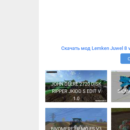
JOHN DEERE 2720 DISK
RIPPER JKIDD S EDIT V
SICM
1.0
BIVOMERE ER.MO FS V3