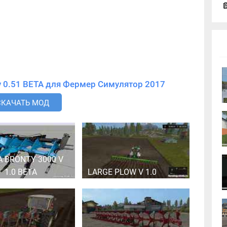
Скачать мод Lemken Juwel 8 v 0.51 BETA для Фермер Симулятор 2017
СКАЧАТЬ МОД
A BRONTY 3000 V
1.0 BETA
LARGE PLOW V 1.0