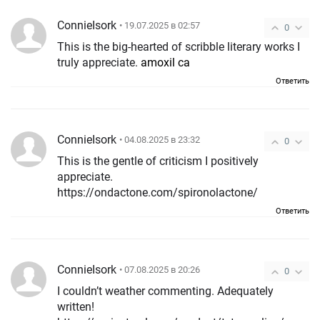
ConnieIsork
• 19.07.2025 в 02:57
0
This is the big-hearted of scribble literary works I
truly appreciate.
amoxil ca
Ответить
ConnieIsork
• 04.08.2025 в 23:32
0
This is the gentle of criticism I positively
appreciate.
https://ondactone.com/spironolactone/
Ответить
ConnieIsork
• 07.08.2025 в 20:26
0
I couldn’t weather commenting. Adequately
written!