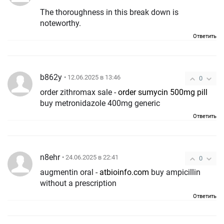
The thoroughness in this break down is
noteworthy.
Ответить
b862y
• 12.06.2025 в 13:46
0
order zithromax sale -
order sumycin 500mg pill
buy metronidazole 400mg generic
Ответить
n8ehr
• 24.06.2025 в 22:41
0
augmentin oral -
atbioinfo.com
buy ampicillin
without a prescription
Ответить