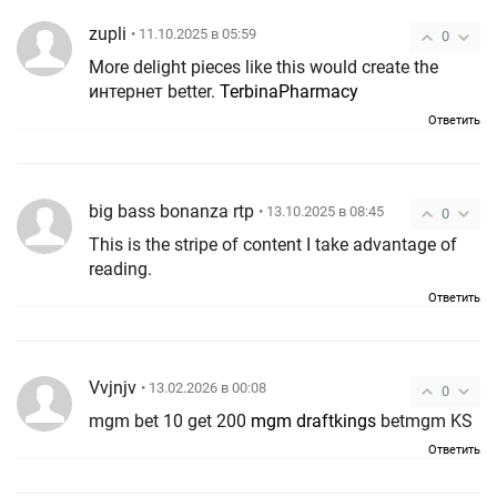
zupli
• 11.10.2025 в 05:59
0
More delight pieces like this would create the
интернет better.
TerbinaPharmacy
Ответить
big bass bonanza rtp
• 13.10.2025 в 08:45
0
This is the stripe of content I take advantage of
reading.
Ответить
Vvjnjv
• 13.02.2026 в 00:08
0
mgm bet 10 get 200
mgm draftkings
betmgm KS
Ответить