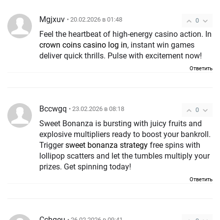
Mgjxuv
• 20.02.2026 в 01:48
0
Feel the heartbeat of high-energy casino action. In
crown coins casino log in
, instant win games
deliver quick thrills. Pulse with excitement now!
Ответить
Bccwgq
• 23.02.2026 в 08:18
0
Sweet Bonanza is bursting with juicy fruits and
explosive multipliers ready to boost your bankroll.
Trigger
sweet bonanza strategy
free spins with
lollipop scatters and let the tumbles multiply your
prizes. Get spinning today!
Ответить
Cchqeu
• 26.02.2026 в 09:41