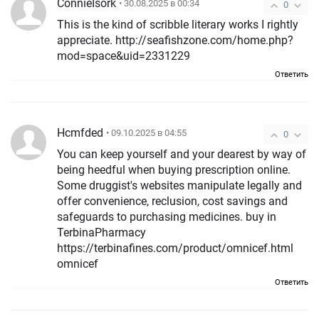
ConnieIsork
• 30.08.2025 в 00:34
0
This is the kind of scribble literary works I rightly
appreciate. http://seafishzone.com/home.php?
mod=space&uid=2331229
Ответить
Hcmfded
• 09.10.2025 в 04:55
0
You can keep yourself and your dearest by way of
being heedful when buying prescription online.
Some druggist's websites manipulate legally and
offer convenience, reclusion, cost savings and
safeguards to purchasing medicines. buy in
TerbinaPharmacy
https://terbinafines.com/product/omnicef.html
omnicef
Ответить