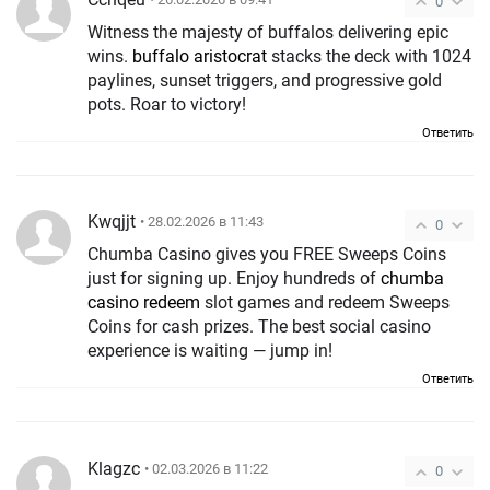
0
Witness the majesty of buffalos delivering epic
wins.
buffalo aristocrat
stacks the deck with 1024
paylines, sunset triggers, and progressive gold
pots. Roar to victory!
Ответить
Kwqjjt
• 28.02.2026 в 11:43
0
Chumba Casino gives you FREE Sweeps Coins
just for signing up. Enjoy hundreds of
chumba
casino redeem
slot games and redeem Sweeps
Coins for cash prizes. The best social casino
experience is waiting — jump in!
Ответить
Klagzc
• 02.03.2026 в 11:22
0