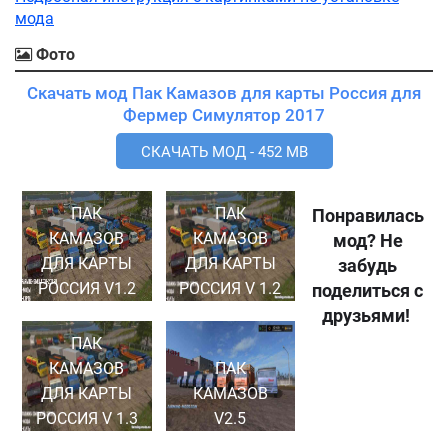
мода
Фото
Скачать мод Пак Камазов для карты Россия для
Фермер Симулятор 2017
СКАЧАТЬ МОД - 452 MB
ПАК
ПАК
Понравилась
КАМАЗОВ
КАМАЗОВ
мод? Не
ДЛЯ КАРТЫ
ДЛЯ КАРТЫ
забудь
РОССИЯ V1.2
РОССИЯ V 1.2
поделиться с
друзьями!
ПАК
КАМАЗОВ
ПАК
ДЛЯ КАРТЫ
КАМАЗОВ
РОССИЯ V 1.3
V2.5