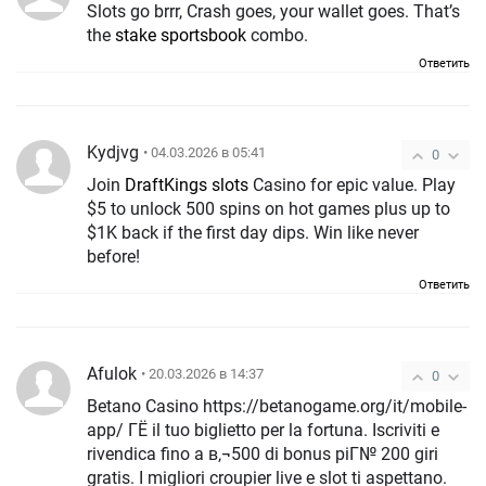
Slots go brrr, Crash goes, your wallet goes. That’s
the
stake sportsbook
combo.
Ответить
Kydjvg
• 04.03.2026 в 05:41
0
Join
DraftKings slots
Casino for epic value. Play
$5 to unlock 500 spins on hot games plus up to
$1K back if the first day dips. Win like never
before!
Ответить
Afulok
• 20.03.2026 в 14:37
0
Betano Casino https://betanogame.org/it/mobile-
app/ ГЁ il tuo biglietto per la fortuna. Iscriviti e
rivendica fino a в‚¬500 di bonus piГ№ 200 giri
gratis. I migliori croupier live e slot ti aspettano.