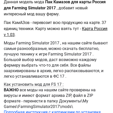
Данная модель мода
Пак Камазов для карты Россия
для Farming Simulator 2017
, добавит новый
интересный мод вашу ферму.
Пак КамАЗов - перевозит всю продукцию на карте. 37
единиц техники. Карту можно взять тут -
Карта Россия
v 1.03
.
Моды Farming Simulator 2017 , на нашем сайте бывают
самые разнообразные, можно скачать бесплатно,
лучшую технику к игре Farming Simulator 2017 .
Большой выбор модов, даст возможно каждому
фермеру выбрать что-то для себя. Все файлы
заархивированы в архив, легко распаковываются, и
легко устанавливаются в ФС 17 .
Как установить мод для FS 17 :
ВАЖНО
все моды на нашем сайте проверены на
вирусы и имеют формат архива ZIP, файл в ZIP
формате - перенести в папку Документы\My
Games\FarmingSimulator2017\mods\
Подробная инструкция с картинками по установке