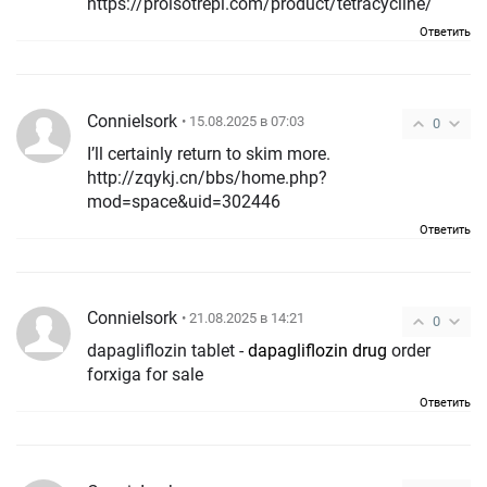
https://proisotrepl.com/product/tetracycline/
Ответить
ConnieIsork
• 15.08.2025 в 07:03
0
I’ll certainly return to skim more.
http://zqykj.cn/bbs/home.php?
mod=space&uid=302446
Ответить
ConnieIsork
• 21.08.2025 в 14:21
0
dapagliflozin tablet -
dapagliflozin drug
order
forxiga for sale
Ответить