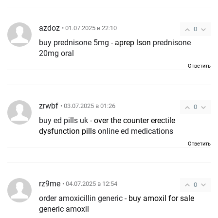
azdoz
• 01.07.2025 в 22:10
0
buy prednisone 5mg -
aprep lson
prednisone
20mg oral
Ответить
zrwbf
• 03.07.2025 в 01:26
0
buy ed pills uk -
over the counter erectile
dysfunction pills
online ed medications
Ответить
rz9me
• 04.07.2025 в 12:54
0
order amoxicillin generic -
buy amoxil for sale
generic amoxil