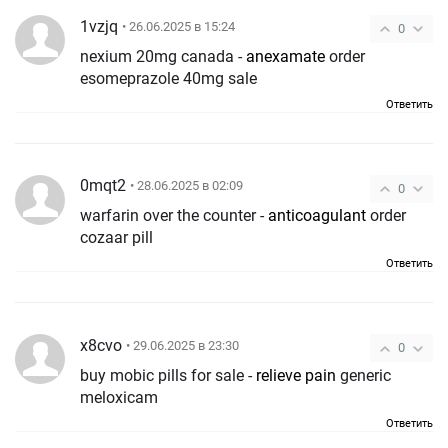
1vzjq
• 26.06.2025 в 15:24
0
nexium 20mg canada -
anexamate
order
esomeprazole 40mg sale
Ответить
0mqt2
• 28.06.2025 в 02:09
0
warfarin over the counter -
anticoagulant
order
cozaar pill
Ответить
x8cvo
• 29.06.2025 в 23:30
0
buy mobic pills for sale -
relieve pain
generic
meloxicam
Ответить