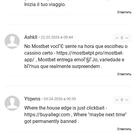
Inizia il tuo viaggio.
Ответить
Ashkll
• 22.03.2026 в 09:44
0
No Mostbet vocГЄ sente na hora que escolheu o
cassino certo - https://mostbetpt.pro/mostbet-
app/ , Mostbet entrega emoГ§ГЈo, variedade e
bГґnus que realmente surpreendem .
Ответить
Ytqwns
• 03.04.2026 в 00:39
0
Where the house edge is just clickbait -
https://buyallegr.com , Where "maybe next time"
got permanently banned .
Ответить