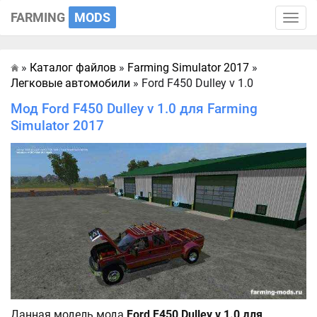
FARMING
MODS
Toggle
naviga
»
Каталог файлов
»
Farming Simulator 2017
»
Главная
Легковые автомобили
» Ford F450 Dulley v 1.0
Мод Ford F450 Dulley v 1.0 для Farming
Simulator 2017
Данная модель мода
Ford F450 Dulley v 1.0 для