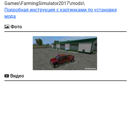
Games\FarmingSimulator2017\mods\
Подробная инструкция с картинками по установке
мода
Фото
Видео