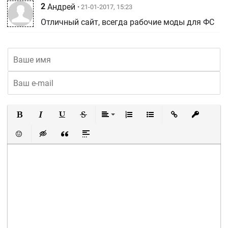
2
Андрей
• 21-01-2017, 15:23
Отличный сайт, всегда рабочие моды для ФС
Полужирный
Курсив
Подчеркнутый
Зачеркнутый
Выравнивание
Нумерованный список
Маркированный список
Вставить ссылку
Вставить 
Вставить смайлик
Вставка скрытого текста
Вставка цитаты
Вставка спойлера