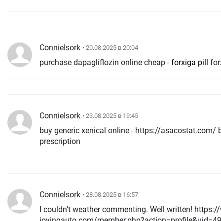
ConnieIsork
• 20.08.2025 в 20:04
purchase dapagliflozin online cheap -
forxiga pill
for
ConnieIsork
• 23.08.2025 в 19:45
buy generic xenical online - https://asacostat.com/ buy orlistat without a
prescription
ConnieIsork
• 28.08.2025 в 16:57
I couldn’t weather commenting. Well written! https:
joyingauto.com/member.php?action=profile&uid=4