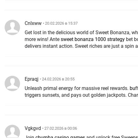
Cnlxww
• 20.02.2026 в 15:37
Get lost in the delicious world of Sweet Bonanza, w
more wins! Ante
sweet bonanza 1000 strategy
bet b
delivers instant action. Sweet riches are just a spin 
Epraqj
• 24.02.2026 в 20:55
Unleash primal energy for massive reel rewards.
buf
triggers sunsets, and pays out golden jackpots. Cha
Vgkgvd
• 27.02.2026 в 00:06
Join
chumba casino games
and unlock free Sweeps