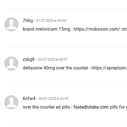
7l4rg
• 01.07.2025 в 04:54
brand meloxicam 15mg - https://moboxsin.com/ or
zskg8
• 03.07.2025 в 00:07
deltasone 40mg over the counter - https://aprepls
6nfw4
• 04.07.2025 в 03:57
over the counter ed pills -
fastedtotake.com
pills for 