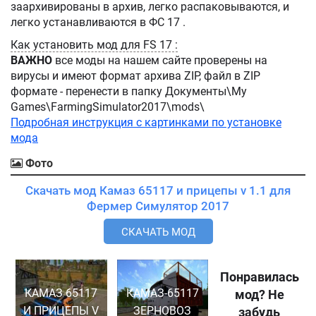
заархивированы в архив, легко распаковываются, и
легко устанавливаются в ФС 17 .
Как установить мод для FS 17 :
ВАЖНО
все моды на нашем сайте проверены на
вирусы и имеют формат архива ZIP, файл в ZIP
формате - перенести в папку Документы\My
Games\FarmingSimulator2017\mods\
Подробная инструкция с картинками по установке
мода
Фото
Скачать мод Камаз 65117 и прицепы v 1.1 для
Фермер Симулятор 2017
СКАЧАТЬ МОД
Понравилась
КАМАЗ 65117
КАМАЗ-65117
мод? Не
И ПРИЦЕПЫ V
ЗЕРНОВОЗ
забудь