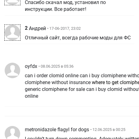
Спасибо скачал мод, установил по
инструкции. Все работает!
2
Андрей
• 17-06-2017, 23:02
Отличный сайт, всегда рабочие моды для ФС
oyfdx
• 08.06.2025 в 05:36
can i order clomid online can i buy clomiphene with
clomiphene without insurance
where to get clomiphe
generic clomiphene for sale can i buy clomid without
online
metronidazole flagyl for dogs
• 12.06.2025 в 00:25
I couldn’t turn down commenting. Adequately written