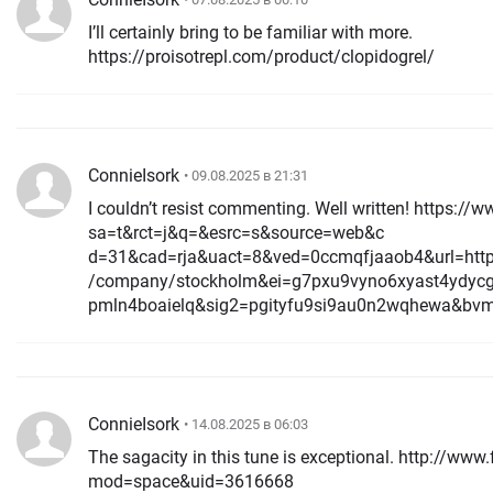
I’ll certainly bring to be familiar with more.
https://proisotrepl.com/product/clopidogrel/
ConnieIsork
• 09.08.2025 в 21:31
I couldn’t resist commenting. Well written! https://w
sa=t&rct=j&q=&esrc=s&source=web&c
d=31&cad=rja&uact=8&ved=0ccmqfjaaob4&url=https
/company/stockholm&ei=g7pxu9vyno6xyast4ydyc
pmln4boaielq&sig2=pgityfu9si9au0n2wqhewa&bv
ConnieIsork
• 14.08.2025 в 06:03
The sagacity in this tune is exceptional. http://w
mod=space&uid=3616668