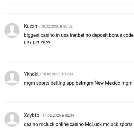
Kuzxrr
• 08.02.2026 в 20:52
biggest casino in usa
inetbet no deposit bonus code
pay per view
Ykhdkt
• 10.02.2026 в 17:41
mgm sports betting app
betmgm New Mexico
mgm b
Xqybfb
• 14.02.2026 в 02:34
casino mcluck
online casino McLuck
mcluck sports