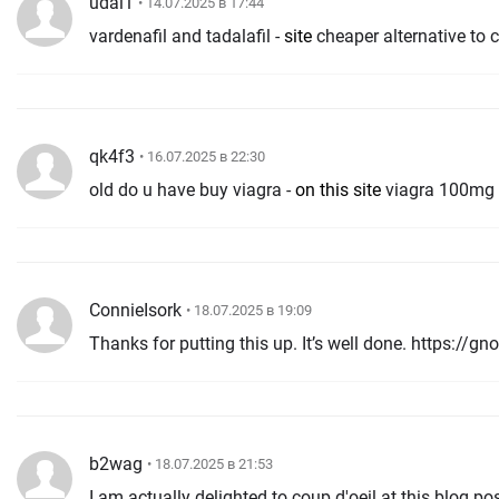
udai1
• 14.07.2025 в 17:44
vardenafil and tadalafil -
site
cheaper alternative to c
qk4f3
• 16.07.2025 в 22:30
old do u have buy viagra -
on this site
viagra 100mg
ConnieIsork
• 18.07.2025 в 19:09
Thanks for putting this up. It’s well done. https://g
b2wag
• 18.07.2025 в 21:53
I am actually delighted to coup d'oeil at this blog po