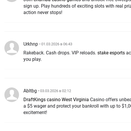
sign up. Play hundreds of exciting slots with real pri
action never stops!
Urkhnp
• 01.03.2026 в 06:43
Rakeback. Cash drops. VIP reloads.
stake esports
actually gives money back while
you play.
Abltbg
• 03.03.2026 в 02:12
DraftKings casino West Virginia
Casino offers unbeat
a $5 wager and protect your bankroll with up to $1
excitement!