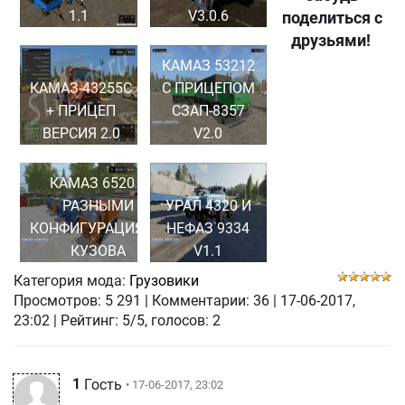
1.1
V3.0.6
поделиться с
друзьями!
КАМАЗ 53212
КАМАЗ-43255С
С ПРИЦЕПОМ
+ ПРИЦЕП
СЗАП-8357
ВЕРСИЯ 2.0
V2.0
КАМАЗ 6520 С
РАЗНЫМИ
УРАЛ 4320 И
КОНФИГУРАЦИЯМИ
НЕФАЗ 9334
КУЗОВА
V1.1
Категория мода:
Грузовики
Просмотров:
5 291
|
Комментарии:
36
|
17-06-2017,
23:02
| Рейтинг: 5/5, голосов:
2
1
Гость
• 17-06-2017, 23:02