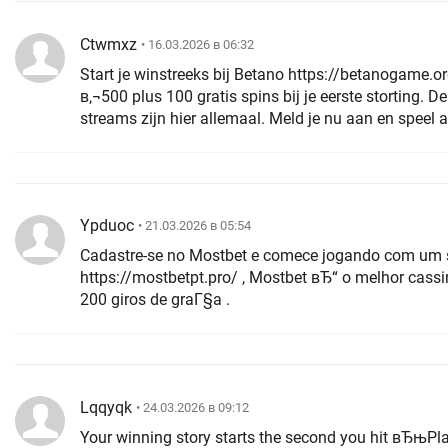
Ctwmxz
• 16.03.2026 в 06:32
Start je winstreeks bij Betano https://betanogame.o
в‚¬500 plus 100 gratis spins bij je eerste storting. De
streams zijn hier allemaal. Meld je nu aan en speel a
Ypduoc
• 21.03.2026 в 05:54
Cadastre-se no Mostbet e comece jogando com um so
https://mostbetpt.pro/ , Mostbet вЂ“ o melhor cass
200 giros de graГ§a .
Lqqyqk
• 24.03.2026 в 09:12
Your winning story starts the second you hit вЂњPl