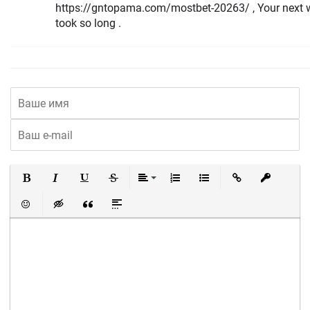
https://gntopama.com/mostbet-20263/ , Your next w
took so long .
Полужирный
Курсив
Подчеркнутый
Зачеркнутый
Выравнивание
Нумерованный список
Маркированный список
Вставить ссылку
Вставить 
Вставить смайлик
Вставка скрытого текста
Вставка цитаты
Вставка спойлера