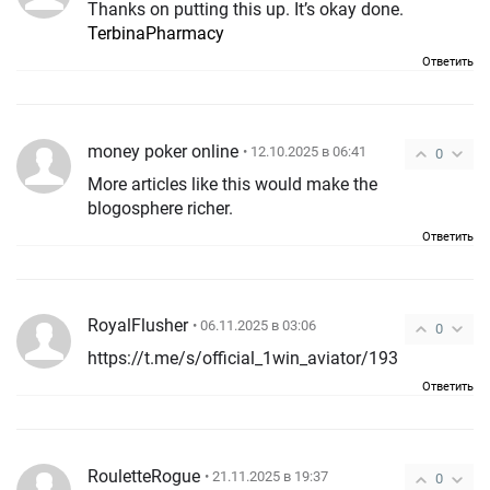
Thanks on putting this up. It’s okay done.
TerbinaPharmacy
Ответить
money poker online
• 12.10.2025 в 06:41
0
More articles like this would make the
blogosphere richer.
Ответить
RoyalFlusher
• 06.11.2025 в 03:06
0
https://t.me/s/official_1win_aviator/193
Ответить
RouletteRogue
• 21.11.2025 в 19:37
0