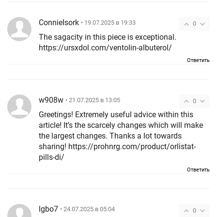
ConnieIsork
• 19.07.2025 в 19:33
0
The sagacity in this piece is exceptional.
https://ursxdol.com/ventolin-albuterol/
Ответить
w908w
• 21.07.2025 в 13:05
0
Greetings! Extremely useful advice within this
article! It’s the scarcely changes which will make
the largest changes. Thanks a lot towards
sharing! https://prohnrg.com/product/orlistat-
pills-di/
Ответить
lgbo7
• 24.07.2025 в 05:04
0