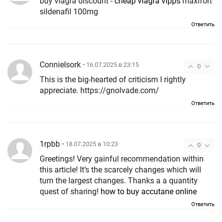
buy viagra discount -
cheap viagra vipps
maxifort
sildenafil 100mg
Ответить
ConnieIsork
• 16.07.2025 в 23:15
0
This is the big-hearted of criticism I rightly
appreciate. https://gnolvade.com/
Ответить
1rpbb
• 18.07.2025 в 10:23
0
Greetings! Very gainful recommendation within
this article! It’s the scarcely changes which will
turn the largest changes. Thanks a a quantity
quest of sharing!
how to buy accutane online
Ответить