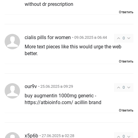
without dr prescription
Ответить
cialis pills for women
• 09.06.2025 в 06:44
0
More text pieces like this would urge the web
better.
Ответить
our9v
• 25.06.2025 в 09:29
0
buy augmentin 1000mg generic -
https://atbioinfo.com/ acillin brand
Ответить
x5p6b
• 27.06.2025 в 02:28
0