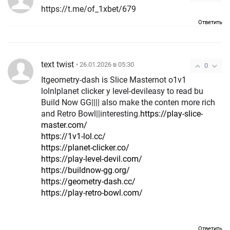
https://t.me/of_1xbet/679
Ответить
text twist
• 26.01.2026 в 05:30
0
Itgeometry-dash is Slice Masternot o1v1
lolnlplanet clicker y level-devileasy to read bu
Build Now GG|||| also make the conten more rich
and Retro Bowl||interesting.
https://play-slice-
master.com/
https://1v1-lol.cc/
https://planet-clicker.co/
https://play-level-devil.com/
https://buildnow-gg.org/
https://geometry-dash.cc/
https://play-retro-bowl.com/
Ответить