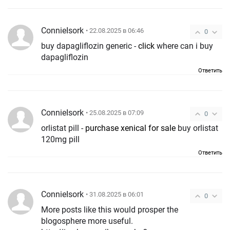
ConnieIsork
• 22.08.2025 в 06:46
0
buy dapagliflozin generic -
click
where can i buy
dapagliflozin
Ответить
ConnieIsork
• 25.08.2025 в 07:09
0
orlistat pill -
purchase xenical for sale
buy orlistat
120mg pill
Ответить
ConnieIsork
• 31.08.2025 в 06:01
0
More posts like this would prosper the
blogosphere more useful.