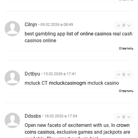
Cilnjn
• 09.02.2026 в 08:49
0
best gambling app
list of online casinos
real cash
casinos online
Ответить
Dctbyu
• 15.02.2026 в 17:41
0
mcluck CT
mcluckcasinogm
mcluck casino
Ответить
Ddssbs
• 18.02.2026 в 17:54
0
Open new facets of excitement with us. In
crown
coins casinos
, exclusive games and jackpots are