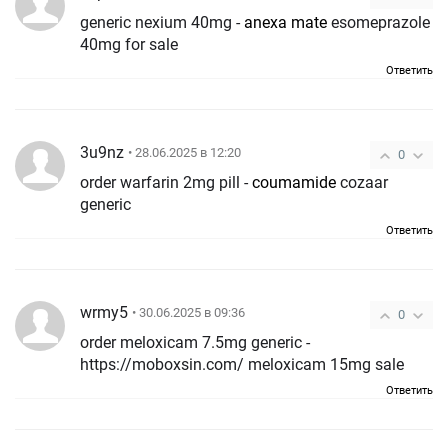
generic nexium 40mg -
anexa mate
esomeprazole
40mg for sale
Ответить
3u9nz
• 28.06.2025 в 12:20
0
order warfarin 2mg pill -
coumamide
cozaar
generic
Ответить
wrmy5
• 30.06.2025 в 09:36
0
order meloxicam 7.5mg generic -
https://moboxsin.com/ meloxicam 15mg sale
Ответить