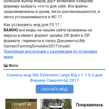
Большой выбор модов, даст возможно каждому
фермеру выбрать что-то для себя. Все файлы
заархивированы в архив, легко распаковываются, и
легко устанавливаются в ФС 17 .
Как установить мод для FS 17 :
ВАЖНО
все моды на нашем сайте проверены на
вирусы и имеют формат архива ZIP, файл в ZIP
формате - перенести в папку Документы\My
Games\FarmingSimulator2017\mods\
Подробная инструкция с картинками по установке
мода
Фото
Скачать мод Silo Extension Large Big v 1.1.0.0 для
Фермер Симулятор 2017
СКАЧАТЬ МОД
ЧИТ НА
СКРИПТ AI
ДЕНЬГИ
Понравилась