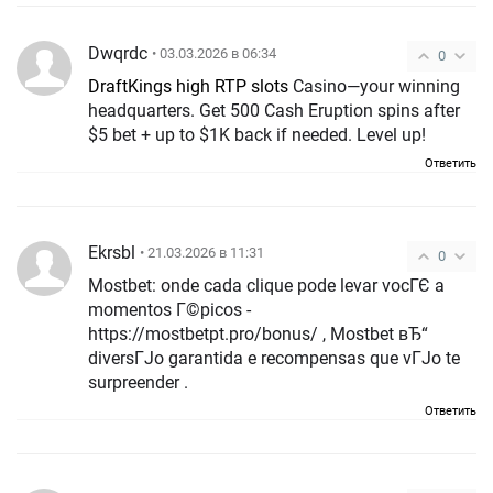
Dwqrdc
• 03.03.2026 в 06:34
0
DraftKings high RTP slots
Casino—your winning
headquarters. Get 500 Cash Eruption spins after
$5 bet + up to $1K back if needed. Level up!
Ответить
Ekrsbl
• 21.03.2026 в 11:31
0
Mostbet: onde cada clique pode levar vocГЄ a
momentos Г©picos -
https://mostbetpt.pro/bonus/ , Mostbet вЂ“
diversГЈo garantida e recompensas que vГЈo te
surpreender .
Ответить