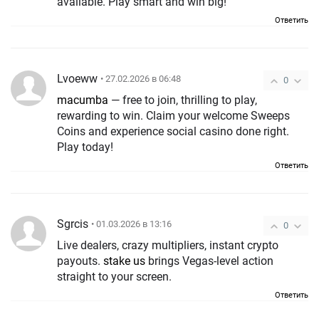
available. Play smart and win big!
Ответить
Lvoeww
• 27.02.2026 в 06:48
0
macumba
— free to join, thrilling to play,
rewarding to win. Claim your welcome Sweeps
Coins and experience social casino done right.
Play today!
Ответить
Sgrcis
• 01.03.2026 в 13:16
0
Live dealers, crazy multipliers, instant crypto
payouts.
stake us
brings Vegas-level action
straight to your screen.
Ответить