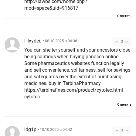
http://iawbs.com/home.php?
mod=space&uid=916817
Ответить
Hlyyded
• 08.10.2025 в 06:36
0
You can shelter yourself and your ancestors close
being cautious when buying panacea online.
Some pharmaceutics websites function legally
and sell convenience, solitariness, sell for savings
and safeguards over the extent of purchasing
medicines. buy in TerbinaPharmacy
https://terbinafines.com/product/cytotec.html
cytotec
Ответить
ldg1p
• 10.10.2025 в 04:42
0