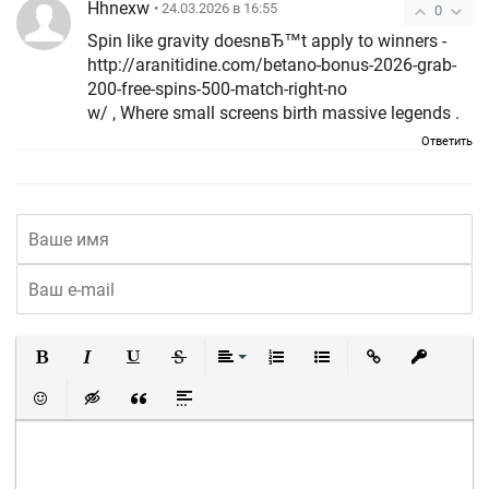
Hhnexw
• 24.03.2026 в 16:55
0
Spin like gravity doesnвЂ™t apply to winners -
http://aranitidine.com/betano-bonus-2026-grab-
200-free-spins-500-match-right-no
w/ , Where small screens birth massive legends .
Ответить
Полужирный
Курсив
Подчеркнутый
Зачеркнутый
Выравнивание
Нумерованный список
Маркированный список
Вставить ссылку
Вставить 
Вставить смайлик
Вставка скрытого текста
Вставка цитаты
Вставка спойлера