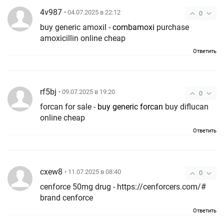
4v987
• 04.07.2025 в 22:12
0
buy generic amoxil -
combamoxi
purchase
amoxicillin online cheap
Ответить
rf5bj
• 09.07.2025 в 19:20
0
forcan for sale -
buy generic forcan
buy diflucan
online cheap
Ответить
cxew8
• 11.07.2025 в 08:40
0
cenforce 50mg drug - https://cenforcers.com/#
brand cenforce
Ответить