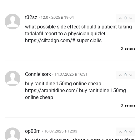
t32sz
• 12.07.2025 в 19:04
0
what possible side effect should a patient taking
tadalafil report to a physician quizlet -
https://ciltadgn.com/# super cialis
Ответить
ConnieIsork
• 14.07.2025 в 16:31
0
buy ranitidine 150mg online cheap -
https://aranitidine.com/ buy ranitidine 150mg
online cheap
Ответить
op00m
• 16.07.2025 в 12:03
0