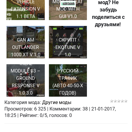
VEHICLE
MONEYCHEAT
мод? Не
EXTENSION V
MOD WITH
забудь
1.1 BETA
GUI V1.0
поделиться с
друзьями!
CAN AM
СКРИПТ
OUTLANDER
EKOTUNE V
1000 XT V 1.0
1.0
СКРИПТ
4REAL
MODULE 03 –
РУССКИЙ
GROUND
ТРАФИК
RESPONSE V
(АВТО 40-50-Х
1.0.3.0
ГОДОВ)
Категория мода:
Другие моды
Просмотров:
6 325
|
Комментарии:
38
|
21-01-2017,
18:25
| Рейтинг: 0/5, голосов:
0