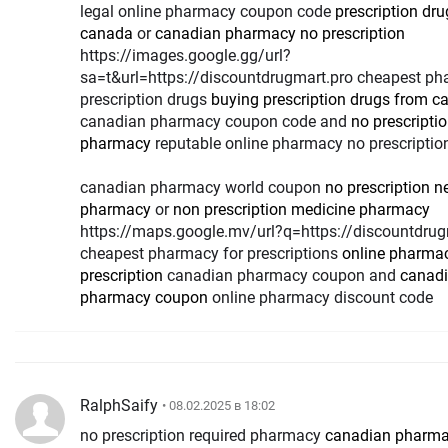
legal online pharmacy coupon code
prescription dr
canada
or
canadian pharmacy no prescription
https://images.google.gg/url?
sa=t&url=https://discountdrugmart.pro cheapest p
prescription drugs
buying prescription drugs from c
canadian pharmacy coupon code and
no prescripti
pharmacy
reputable online pharmacy no prescriptio
canadian pharmacy world coupon
no prescription 
pharmacy
or
non prescription medicine pharmacy
https://maps.google.mv/url?q=https://discountdrug
cheapest pharmacy for prescriptions
online pharma
prescription
canadian pharmacy coupon and
canad
pharmacy coupon
online pharmacy discount code
RalphSaify
• 08.02.2025 в 18:02
no prescription required pharmacy
canadian pharm