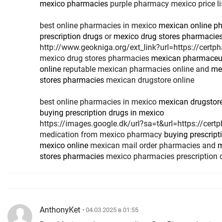
mexico pharmacies
purple pharmacy mexico price li
best online pharmacies in mexico
mexican online p
prescription drugs
or
mexico drug stores pharmacie
http://www.geokniga.org/ext_link?url=https://cert
mexico drug stores pharmacies
mexican pharmaceut
online
reputable mexican pharmacies online and
me
stores pharmacies
mexican drugstore online
best online pharmacies in mexico
mexican drugstore
buying prescription drugs in mexico
https://images.google.dk/url?sa=t&url=https://cer
medication from mexico pharmacy
buying prescript
mexico online
mexican mail order pharmacies and
m
stores pharmacies
mexico pharmacies prescription 
AnthonyKet
• 04.03.2025 в 01:55