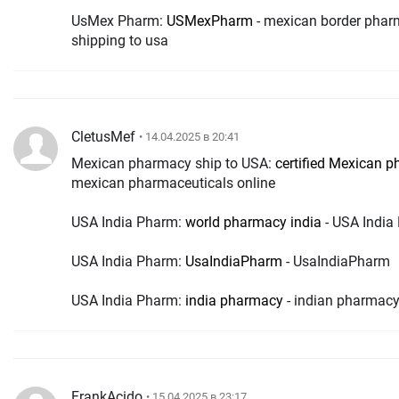
UsMex Pharm:
USMexPharm
- mexican border phar
shipping to usa
CletusMef
• 14.04.2025 в 20:41
Mexican pharmacy ship to USA:
certified Mexican 
mexican pharmaceuticals online
USA India Pharm:
world pharmacy india
- USA India
USA India Pharm:
UsaIndiaPharm
- UsaIndiaPharm
USA India Pharm:
india pharmacy
- indian pharmacy
FrankAcido
• 15.04.2025 в 23:17