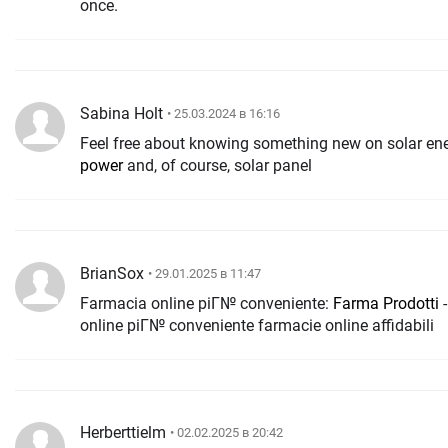
once.
Sabina Holt
• 25.03.2024 в 16:16
Feel free about knowing something new on solar en
power
and, of course, solar panel
BrianSox
• 29.01.2025 в 11:47
Farmacia online piГ№ conveniente:
Farma Prodotti
-
online piГ№ conveniente farmacie online affidabili
Herberttielm
• 02.02.2025 в 20:42