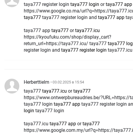
taya777 register login
taya777 login
or
taya777 app
https://www.google.co.ma/url?q=https://taya777.ic
taya777
taya777 register login and
taya777 app
tay
taya777 app
taya777
or
taya777.icu
https://kyoufuku.com/shop/display_cart?
return_url=https://taya777.icu/ taya777
taya777 log
register login and
taya777 register login
taya777.icu
Herberttielm
• 03.02.2025 в 15:54
taya777
taya777.icu
or
taya777
https://www.ontwerpbureaudries.be/?URL=https://ta
taya777 login
taya777 app
taya777 register login a
login
taya777 login
taya777.icu
taya777 app
or
taya777
https://www.google.com.my/url?q=https://taya777.