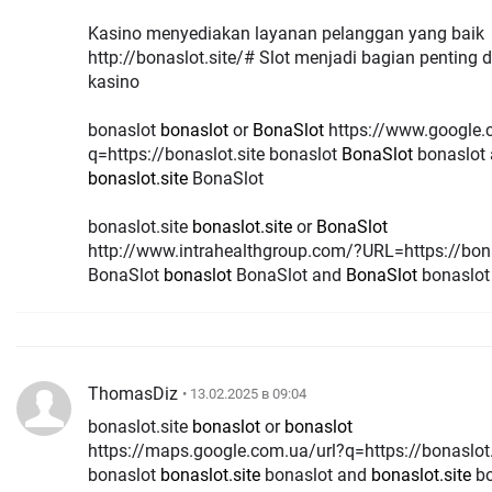
Kasino menyediakan layanan pelanggan yang baik
http://bonaslot.site/# Slot menjadi bagian penting da
kasino
bonaslot
bonaslot
or
BonaSlot
https://www.google.com/url?
q=https://bonaslot.site bonaslot
BonaSlot
bonaslot
bonaslot.site
BonaSlot
bonaslot.site
bonaslot.site
or
BonaSlot
http://www.intrahealthgroup.com/?URL=https://bona
BonaSlot
bonaslot
BonaSlot and
BonaSlot
bonaslot
ThomasDiz
• 13.02.2025 в 09:04
bonaslot.site
bonaslot
or
bonaslot
https://maps.google.com.ua/url?q=https://bonaslot.
bonaslot
bonaslot.site
bonaslot and
bonaslot.site
bo