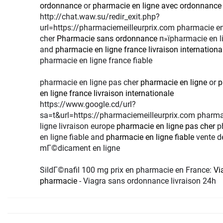
ordonnance
or
pharmacie en ligne avec ordonnance
http://chat.waw.su/redir_exit.php?
url=https://pharmaciemeilleurprix.com pharmacie en
cher
Pharmacie sans ordonnance
п»їpharmacie en l
and
pharmacie en ligne france livraison internationa
pharmacie en ligne france fiable
pharmacie en ligne pas cher
pharmacie en ligne
or
p
en ligne france livraison internationale
https://www.google.cd/url?
sa=t&url=https://pharmaciemeilleurprix.com pharma
ligne livraison europe
pharmacie en ligne pas cher
p
en ligne fiable and
pharmacie en ligne fiable
vente d
mГ©dicament en ligne
SildГ©nafil 100 mg prix en pharmacie en France:
Vi
pharmacie
- Viagra sans ordonnance livraison 24h