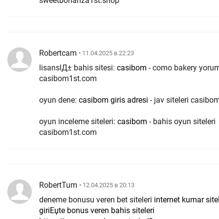
sweetbonanza1st.shop
Robertcam
• 11.04.2025 в 22:23
lisanslД± bahis sitesi:
casibom
- como bakery yoru
casibom1st.com
oyun dene:
casibom giris adresi
- jav siteleri casib
oyun inceleme siteleri:
casibom
- bahis oyun siteleri
casibom1st.com
RobertTum
• 12.04.2025 в 20:13
deneme bonusu veren bet siteleri
internet kumar sitel
giriЕџte bonus veren bahis siteleri