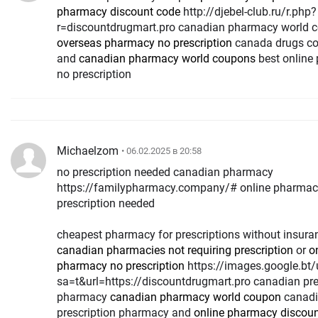
pharmacy discount code
http://djebel-club.ru/r.php?
r=discountdrugmart.pro canadian pharmacy world 
overseas pharmacy no prescription
canada drugs c
and
canadian pharmacy world coupons
best online
no prescription
Michaelzom
• 06.02.2025 в 20:58
no prescription needed canadian pharmacy
https://familypharmacy.company/# online pharmac
prescription needed
cheapest pharmacy for prescriptions without insura
canadian pharmacies not requiring prescription
or
o
pharmacy no prescription
https://images.google.bt/url?
sa=t&url=https://discountdrugmart.pro canadian pre
pharmacy
canadian pharmacy world coupon
canad
prescription pharmacy and
online pharmacy discou