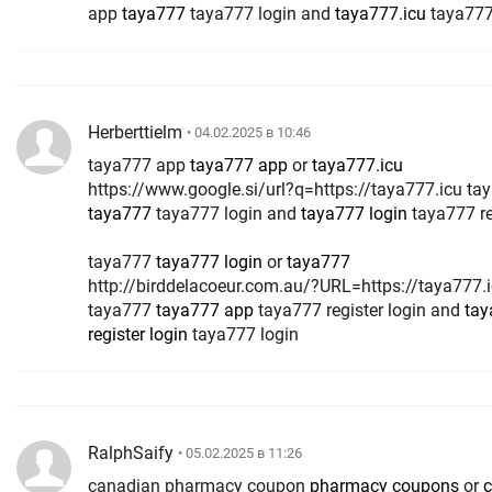
app
taya777
taya777 login and
taya777.icu
taya777
Herberttielm
• 04.02.2025 в 10:46
taya777 app
taya777 app
or
taya777.icu
https://www.google.si/url?q=https://taya777.icu ta
taya777
taya777 login and
taya777 login
taya777 re
taya777
taya777 login
or
taya777
http://birddelacoeur.com.au/?URL=https://taya777.i
taya777
taya777 app
taya777 register login and
tay
register login
taya777 login
RalphSaify
• 05.02.2025 в 11:26
canadian pharmacy coupon
pharmacy coupons
or