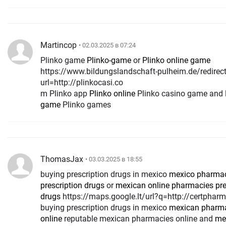
Martincop
• 02.03.2025 в 07:24
Plinko game
Plinko-game
or
Plinko online game
https://www.bildungslandschaft-pulheim.de/redirec
url=http://plinkocasi.co
m Plinko app
Plinko online
Plinko casino game and
game
Plinko games
ThomasJax
• 03.03.2025 в 18:55
buying prescription drugs in mexico
mexico pharma
prescription drugs
or
mexican online pharmacies pre
drugs
https://maps.google.lt/url?q=http://certpharm.com
buying prescription drugs in mexico
mexican pharma
online
reputable mexican pharmacies online and
me