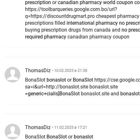
prescription
or
canadian pharmacy world coupon c
https://toolbarqueries.google.com.bo/url?
q=https://discountdrugmart.pro cheapest pharmacy 
prescriptions filled
international pharmacy no prescr
buying prescription drugs from canada and
no presc
required pharmacy
canadian pharmacy coupon
ThomasDiz
• 10.02.2025 в 21:38
BonaSlot
bonaslot
or
BonaSlot
https://cse.google.co.th/url?
sa=i&url=http://bonaslot.site bonaslot.site
=generic+cialis]BonaSlot
bonaslot.site and
bonaslot
ThomasDiz
• 11.02.2025 в 17:21
BonaSlot
BonaSlot
or
bonaslot