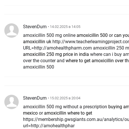
StevenDum
• 14.02.2025 в 14:05
amoxicillin 500 mg online
amoxicillin 500
or
can yo
amoxicillin uk
http://www.teacherlearningproject.com/index?
URL=http://amohealthpharm.com amoxicillin 250 
amoxicillin 250 mg price in india
where can i buy amo
over the counter and
where to get amoxicillin over t
amoxicillin 500
StevenDum
• 15.02.2025 в 20:04
amoxicillin 500 mg without a prescription
buying amo
mexico
or
amoxicillin where to get
https://membership.gwsgiants.com.au/analytics/o
url=http://amohealthphar