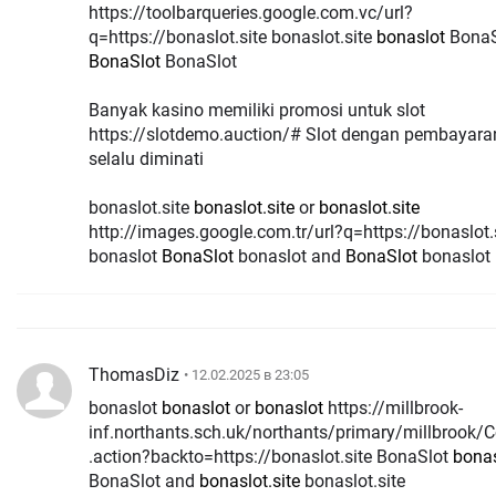
https://toolbarqueries.google.com.vc/url?
q=https://bonaslot.site bonaslot.site
bonaslot
BonaS
BonaSlot
BonaSlot
Banyak kasino memiliki promosi untuk slot
https://slotdemo.auction/# Slot dengan pembayaran
selalu diminati
bonaslot.site
bonaslot.site
or
bonaslot.site
http://images.google.com.tr/url?q=https://bonaslot.
bonaslot
BonaSlot
bonaslot and
BonaSlot
bonaslot
ThomasDiz
• 12.02.2025 в 23:05
bonaslot
bonaslot
or
bonaslot
https://millbrook-
inf.northants.sch.uk/northants/primary/millbrook/C
.action?backto=https://bonaslot.site BonaSlot
bonas
BonaSlot and
bonaslot.site
bonaslot.site