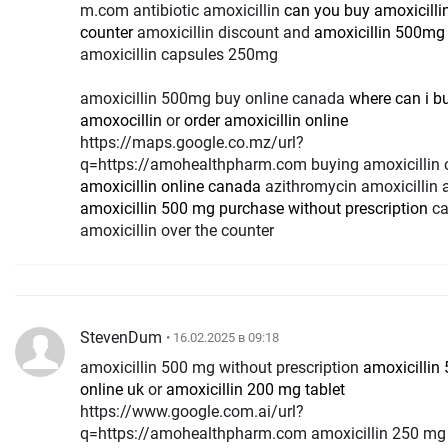
m.com antibiotic amoxicillin
can you buy amoxicillin
counter
amoxicillin discount and
amoxicillin 500mg 
amoxicillin capsules 250mg
amoxicillin 500mg buy online canada
where can i b
amoxocillin
or
order amoxicillin online
https://maps.google.co.mz/url?
q=https://amohealthpharm.com buying amoxicillin 
amoxicillin online canada
azithromycin amoxicillin 
amoxicillin 500 mg purchase without prescription
ca
amoxicillin over the counter
StevenDum
• 16.02.2025 в 09:18
amoxicillin 500 mg without prescription
amoxicillin
online uk
or
amoxicillin 200 mg tablet
https://www.google.com.ai/url?
q=https://amohealthpharm.com amoxicillin 250 mg