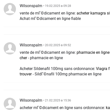
Wilsonspalm
• 19.02.2025 в 09:28
vente de mГ©dicament en ligne:
acheter kamagra sit
Achat mГ©dicament en ligne fiable
Wilsonspalm
• 20.02.2025 в 09:52
vente de mГ©dicament en ligne:
pharmacie en ligne
cher
- pharmacie en ligne
Acheter Sildenafil 100mg sans ordonnance:
Viagra 
trouver
- SildГ©nafil 100mg pharmacie en ligne
Wilsonspalm
• 21.02.2025 в 15:36
acheter mГ©dicament en ligne sans ordonnance:
ka