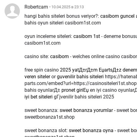
Robertcam
• 10.04.2025 в 23:13
hangi bahis siteleri bonus veriyor?:
casibom guncel 
bahis oyun siteleri casibom1st.com
oyun inceleme siteleri:
casibom 1st
- deneme bonusu
casibom1st.com
casino site:
casibom
- welches online casino casib
free spin casino
2025 yatД±rД±m ЕџartsД±z denem
veren siteler
or
guvenilir bahis siteleri
https://hatenablog-
parts.com/embed?url=https://casinositeleri1st.sho
bahis oyunlarД±
pronet giriЕџ
en iyi casino oyunla
iyi bet siteleri
gГјvenilir bahis siteleri 2025
sweet bonanza:
sweet bonanza yorumlar
- sweet b
sweetbonanza1st.shop
sweet bonanza slot:
sweet bonanza oyna
- sweet bo