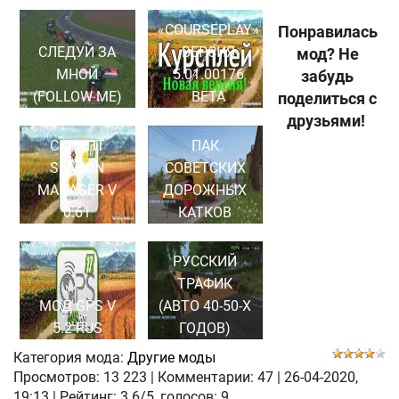
«COURSEPLAY»
Понравилась
СЛЕДУЙ ЗА
ВЕРСИЯ
мод? Не
МНОЙ
5.01.00176
забудь
(FOLLOW ME)
BETA
поделиться с
друзьями!
СКРИПТ
ПАК
SEASON
СОВЕТСКИХ
MANAGER V
ДОРОЖНЫХ
0.61
КАТКОВ
РУССКИЙ
ТРАФИК
МОД GPS V
(АВТО 40-50-Х
5.2 RUS
ГОДОВ)
Категория мода:
Другие моды
Просмотров:
13 223
|
Комментарии:
47
|
26-04-2020,
19:13
| Рейтинг: 3.6/5, голосов:
9