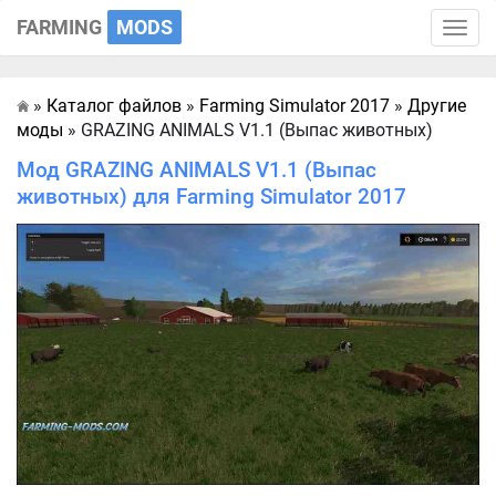
FARMING
MODS
Toggle
naviga
»
Каталог файлов
»
Farming Simulator 2017
»
Другие
Главная
моды
» GRAZING ANIMALS V1.1 (Выпас животных)
Мод GRAZING ANIMALS V1.1 (Выпас
животных) для Farming Simulator 2017