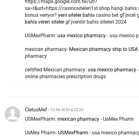
https://maps.google.com.tw/url?
sa=t&url=https://casinositeleri1st.shop hangi bahis s
bonus veriyor?
yeni siteler bahis
casino bet gГјncel g
bahis veren siteler
gГјvenilir bahis siteleri 2024
USMexPharm:
usa mexico pharmacy
- usa mexico 
mexican pharmacy:
Mexican pharmacy ship to USA
pharmacy
certified Mexican pharmacy:
usa mexico pharmacy
-
online pharmacies prescription drugs
CletusMef
• 13.04.2025 в 22:23
USMexPharm:
mexican pharmacy
- UsMex Pharm
UsMex Pharm:
USMexPharm
- usa mexico pharmac