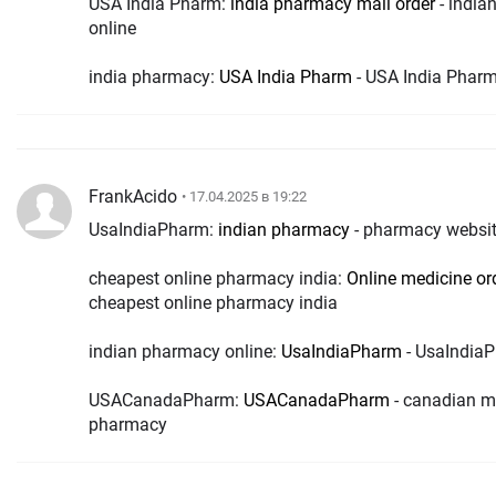
USA India Pharm:
india pharmacy mail order
- india
online
india pharmacy:
USA India Pharm
- USA India Phar
FrankAcido
• 17.04.2025 в 19:22
UsaIndiaPharm:
indian pharmacy
- pharmacy websit
cheapest online pharmacy india:
Online medicine or
cheapest online pharmacy india
indian pharmacy online:
UsaIndiaPharm
- UsaIndia
USACanadaPharm:
USACanadaPharm
- canadian ma
pharmacy