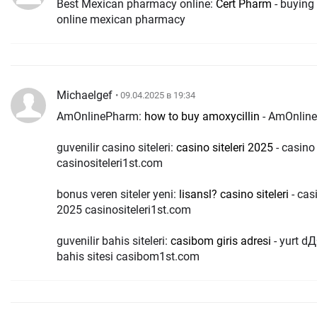
Best Mexican pharmacy online:
Cert Pharm
- buying
online mexican pharmacy
Michaelgef
• 09.04.2025 в 19:34
AmOnlinePharm:
how to buy amoxycillin
- AmOnlin
guvenilir casino siteleri:
casino siteleri 2025
- casino 
casinositeleri1st.com
bonus veren siteler yeni:
lisansl? casino siteleri
- casi
2025 casinositeleri1st.com
guvenilir bahis siteleri:
casibom giris adresi
- yurt d
bahis sitesi casibom1st.com