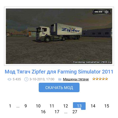
Мод Тягач Zipfer для Farming Simulator 2011
5 435
3-10-2013, 17:00
Машины тягачи
СКАЧАТЬ МОД
1
...
9
10
11
12
13
14
15
16
17
...
27