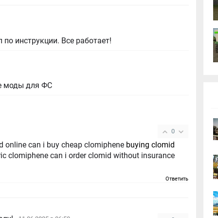
 по инструкции. Все работает!
е моды для ФС
0
id online can i buy cheap clomiphene
buying clomid
ic clomiphene can i order clomid without insurance
Ответить