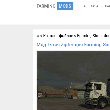
FARMING
MODS
КАК СКАЧАТЬ С СА
»
Каталог файлов
»
Farming Simulator
Главная
Мод Тягач Zipfer для Farming Si