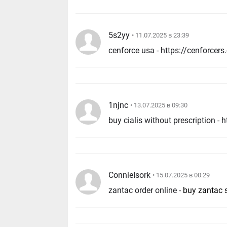
5s2yy
• 11.07.2025 в 23:39
1njnc
• 13.07.2025 в 09:30
ConnieIsork
• 15.07.2025 в 00:29
zantac order online -
buy zantac 