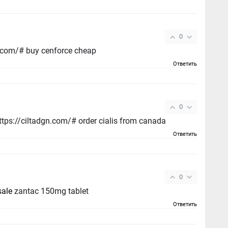
0
cenforce usa - https://cenforcers.com/# buy cenforce cheap
Ответить
0
buy cialis without prescription - https://ciltadgn.com/# order cialis from canada
Ответить
0
sale
zantac 150mg tablet
Ответить