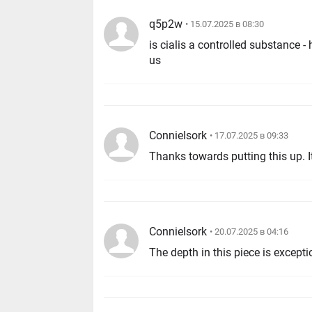
q5p2w
• 15.07.2025 в 08:30
is cialis a controlled substance - https://stron
us
ConnieIsork
• 17.07.2025 в 09:33
Thanks towards putting this up. I
ConnieIsork
• 20.07.2025 в 04:16
The depth in this piece is except