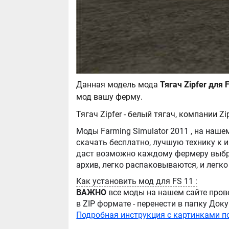
Данная модель мода
мод вашу ферму.
Тягач Zipfer - белый тягач, компании Z
Моды Farming Simulator 2011 , на нашем сайте бывают самые разнообразные, можно
скачать бесплатно, лучшую технику к игре Farming Simula
даст возможно каждому фермеру выбра
Как установить мод для FS 11 :
ВАЖНО
все моды на нашем сайте пров
в ZIP формате - перенести в папку Д
Подробная инструкция с картинками п