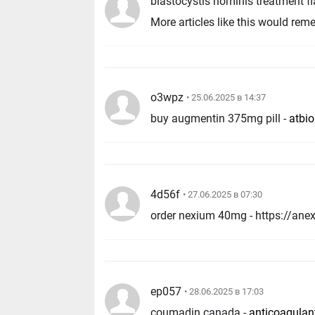
blastocystis hominis treatment fl
More articles like this would rem
o3wpz
• 25.06.2025 в 14:37
buy augmentin 375mg pill -
atbi
4d56f
• 27.06.2025 в 07:30
order nexium 40mg - https://an
ep057
• 28.06.2025 в 17:03
coumadin canada -
anticoagulan