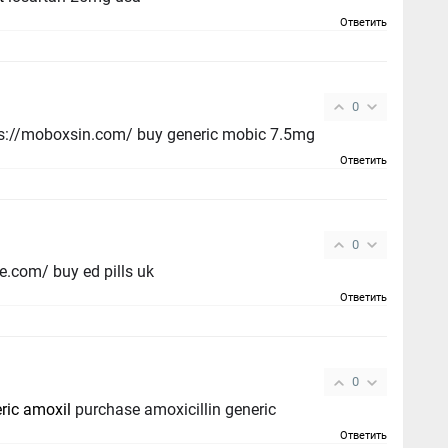
Ответить
0
ps://moboxsin.com/ buy generic mobic 7.5mg
Ответить
0
top ed drugs - https://fastedtotake.com/ buy ed pills uk
Ответить
0
ric amoxil
purchase amoxicillin generic
Ответить