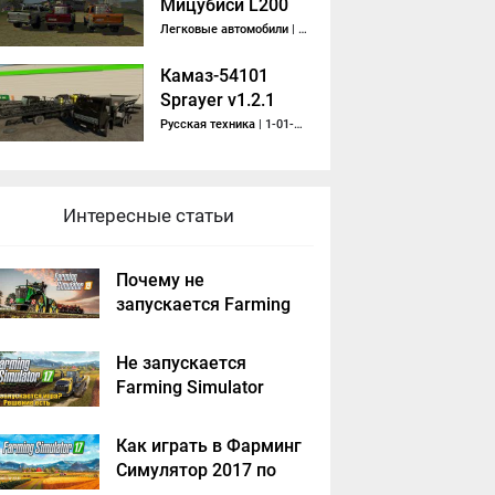
Мицубиси L200
Легковые автомобили
| 1-10-2013, 21:01
Камаз-54101
Sprayer v1.2.1
Русская техника
| 1-01-2021, 17:50
Интересные статьи
Почему не
запускается Farming
Simulator 2019 -
решение
Не запускается
Farming Simulator
2017 - решение
Как играть в Фарминг
Симулятор 2017 по
сети на пиратке?