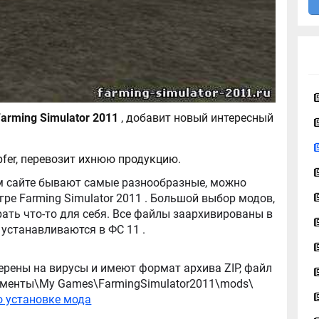
Тягач Zipfer для Farming Simulator 2011
, добавит новый интересный
ipfer, перевозит ихнюю продукцию.
tor 2011 . Большой выбор модов,
ть что-то для себя. Все файлы заархивированы в
архив, легко распаковываются, и легко устанавливаются в ФС 11 .
ерены на вирусы и имеют формат архива ZIP, файл
окументы\My Games\FarmingSimulator2011\mods\
о установке мода