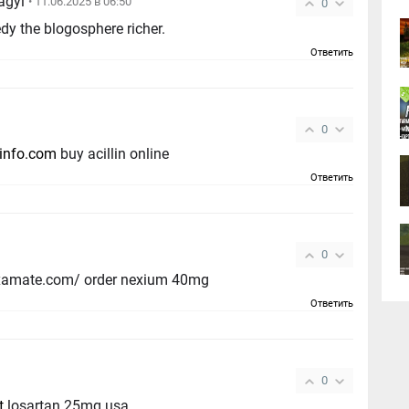
agyl
• 11.06.2025 в 06:50
0
edy the blogosphere richer.
Ответить
0
oinfo.com
buy acillin online
Ответить
0
examate.com/ order nexium 40mg
Ответить
0
t
losartan 25mg usa