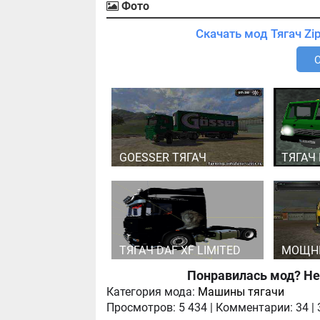
Фото
GOESSER ТЯГАЧ
ТЯГАЧ 
ТЯГАЧ DAF XF LIMITED
МОЩНЫ
Понравилась мод? Не
Категория мода:
Машины тягачи
Просмотров:
5 434
|
Комментарии:
34
|