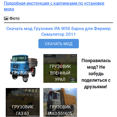
Подробная инструкция с картинками по установке
мода
Фото
Скачать мод Грузовик IFA W50 барна для Фермер
Симулятор 2011
СКАЧАТЬ МОД
Понравилась
ГРУЗОВИК
мод? Не
ГРУЗОВИК
ВОЕННЫЙ
забудь
ИФА W50
УРАЛ
поделиться с
друзьями!
ГРУЗОВИК
ГРУЗОВИК
ГАЗ 63
МАЗ 551605