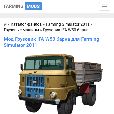
FARMING
MODS
Toggle
naviga
»
Каталог файлов
»
Farming Simulator 2011
»
Главная
Грузовые машины
» Грузовик IFA W50 барна
Мод Грузовик IFA W50 барна для Farming
Simulator 2011