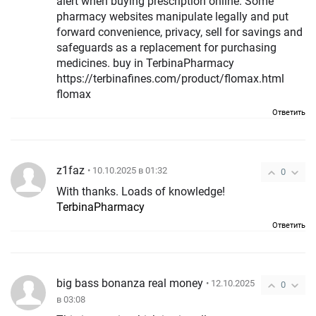
alert when buying prescription online. Some
pharmacy websites manipulate legally and put
forward convenience, privacy, sell for savings and
safeguards as a replacement for purchasing
medicines. buy in TerbinaPharmacy
https://terbinafines.com/product/flomax.html
flomax
Ответить
z1faz
• 10.10.2025 в 01:32
0
With thanks. Loads of knowledge!
TerbinaPharmacy
Ответить
big bass bonanza real money
• 12.10.2025
0
в 03:08