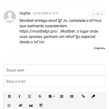
Hujltw
• 22.03.2026 в 13:11
0
Mostbet entrega emoГ§ГЈo, variedade e bГґnus
que realmente surpreendem -
https://mostbetpt.pro/ , Mostbet: o lugar onde
suas apostas ganham um reforГ§o especial
desde o inГ­cio .
Ответить
Полужирный
Курсив
Подчеркнутый
Зачеркнутый
Выравнивание
Нумерованный список
Маркированный список
Вставить ссылку
Вставить 