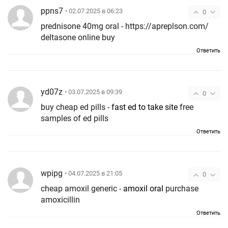
ppns7
• 02.07.2025 в 06:23
0
prednisone 40mg oral - https://apreplson.com/
deltasone online buy
Ответить
yd07z
• 03.07.2025 в 09:39
0
buy cheap ed pills -
fast ed to take site
free
samples of ed pills
Ответить
wpipg
• 04.07.2025 в 21:05
0
cheap amoxil generic -
amoxil oral
purchase
amoxicillin
Ответить