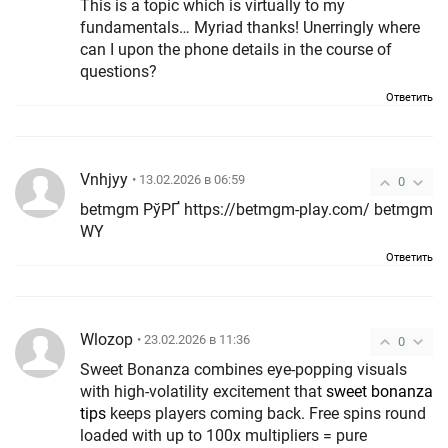
This is a topic which is virtually to my
fundamentals… Myriad thanks! Unerringly where
can I upon the phone details in the course of
questions?
Ответить
Vnhjyy
• 13.02.2026 в 06:59
0
betmgm РўРҐ https://betmgm-play.com/ betmgm
WY
Ответить
Wlozop
• 23.02.2026 в 11:36
0
Sweet Bonanza combines eye-popping visuals
with high-volatility excitement that
sweet bonanza
tips
keeps players coming back. Free spins round
loaded with up to 100x multipliers = pure