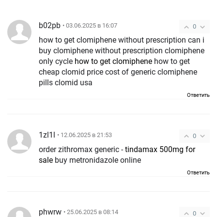
b02pb
• 03.06.2025 в 16:07
0
how to get clomiphene without prescription can i
buy clomiphene without prescription clomiphene
only cycle
how to get clomiphene
how to get
cheap clomid price cost of generic clomiphene
pills clomid usa
Ответить
1zl1l
• 12.06.2025 в 21:53
0
order zithromax generic -
tindamax 500mg for
sale
buy metronidazole online
Ответить
phwrw
• 25.06.2025 в 08:14
0