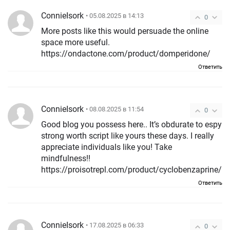
ConnieIsork
• 05.08.2025 в 14:13
0
More posts like this would persuade the online
space more useful.
https://ondactone.com/product/domperidone/
Ответить
ConnieIsork
• 08.08.2025 в 11:54
0
Good blog you possess here.. It’s obdurate to espy
strong worth script like yours these days. I really
appreciate individuals like you! Take
mindfulness!!
https://proisotrepl.com/product/cyclobenzaprine/
Ответить
ConnieIsork
• 17.08.2025 в 06:33
0