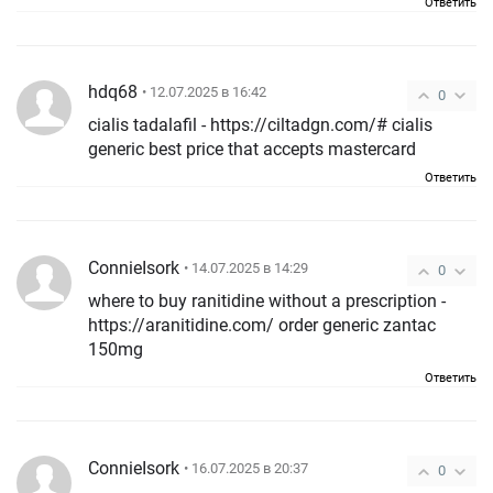
Ответить
hdq68
• 12.07.2025 в 16:42
0
cialis tadalafil - https://ciltadgn.com/# cialis
generic best price that accepts mastercard
Ответить
ConnieIsork
• 14.07.2025 в 14:29
0
where to buy ranitidine without a prescription -
https://aranitidine.com/ order generic zantac
150mg
Ответить
ConnieIsork
• 16.07.2025 в 20:37
0