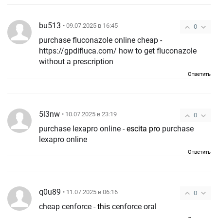
bu513
• 09.07.2025 в 16:45
0
purchase fluconazole online cheap -
https://gpdifluca.com/ how to get fluconazole
without a prescription
Ответить
5l3nw
• 10.07.2025 в 23:19
0
purchase lexapro online -
escita pro
purchase
lexapro online
Ответить
q0u89
• 11.07.2025 в 06:16
0
cheap cenforce -
this
cenforce oral