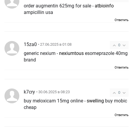
order augmentin 625mg for sale -
atbioinfo
ampicillin usa
Ответить
15za0
• 27.06.2025 в 01:08
0
generic nexium -
nexiumtous
esomeprazole 40mg
brand
Ответить
k7cry
• 30.06.2025 в 08:23
0
buy meloxicam 15mg online -
swelling
buy mobic
cheap
Ответить