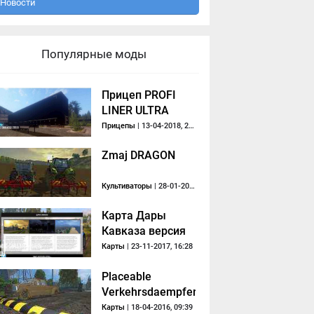
Новости
Популярные моды
Прицеп PROFI
LINER ULTRA
(v1.0
Прицепы
| 13-04-2018, 20:23
HeitzersSofaEcke)
Zmaj DRAGON
Культиваторы
| 28-01-2017, 09:11
Карта Дары
Кавказа версия
1.5.3
Карты
| 23-11-2017, 16:28
Placeable
Verkehrsdaempfer
Карты
| 18-04-2016, 09:39