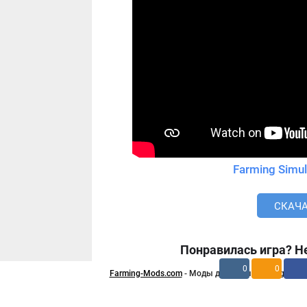
Farming Simul
СКАЧА
Понравилась игра? Не
0
0
Farming-Mods.com
- Моды для игры Farming Simula