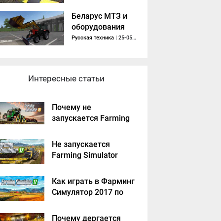
Беларус МТЗ и
оборудования
(v0.2 NezuZ)
Русская техника
| 25-05-2018, 14:10
Интересные статьи
Почему не
запускается Farming
Simulator 2019 -
решение
Не запускается
Farming Simulator
2017 - решение
Как играть в Фарминг
Симулятор 2017 по
сети на пиратке?
Почему дергается