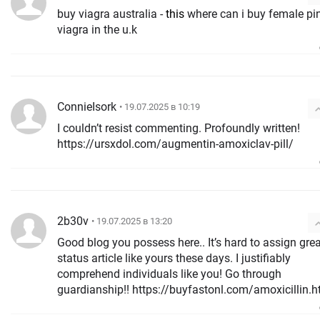
buy viagra australia -
this
where can i buy female pi
viagra in the u.k
ConnieIsork
• 19.07.2025 в 10:19
I couldn’t resist commenting. Profoundly written!
https://ursxdol.com/augmentin-amoxiclav-pill/
2b30v
• 19.07.2025 в 13:20
Good blog you possess here.. It’s hard to assign gre
status article like yours these days. I justifiably
comprehend individuals like you! Go through
guardianship!! https://buyfastonl.com/amoxicillin.h