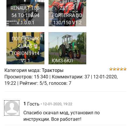
RENAULT 100-
ZETOR
54 TO 180-94
FORTERRA HD
V 1.0.0.1
130/150 V1.2
ПОГРУЗЧИК
CLAAS
TORION 1914
V1.1
ЮМЗ-6КЛ
Категория мода:
Тракторы
Просмотров:
15 340
|
Комментарии:
37
|
12-01-2020,
19:22
| Рейтинг: 5/5, голосов:
7
1
Гость
• 12-01-2020, 19:22
Спасибо скачал мод, установил по
инструкции. Все работает!