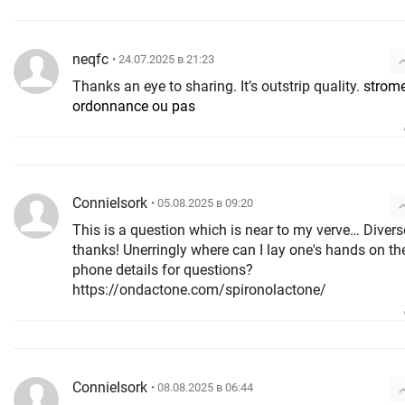
neqfc
• 24.07.2025 в 21:23
Thanks an eye to sharing. It’s outstrip quality.
strome
ordonnance ou pas
ConnieIsork
• 05.08.2025 в 09:20
This is a question which is near to my verve… Divers
thanks! Unerringly where can I lay one's hands on th
phone details for questions?
https://ondactone.com/spironolactone/
ConnieIsork
• 08.08.2025 в 06:44