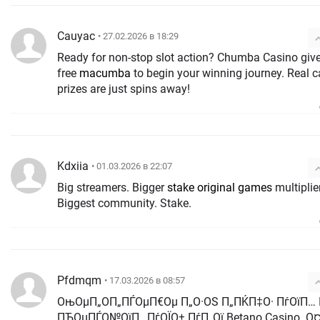
Cauyac
• 27.02.2026 в 18:29
Ready for non-stop slot action? Chumba Casino giv
free
macumba
to begin your winning journey. Real 
prizes are just spins away!
Kdxiia
• 01.03.2026 в 22:07
Big streamers. Bigger
stake original games
multipliers.
Biggest community. Stake.
Pfdmqm
• 17.03.2026 в 08:57
ОњОµП„О­П„ПЃОµП€Оµ П„О·ОЅ П„ПЌП‡О· ПѓОїП…
ПЂОµПЃО№ОїП…ПѓОЇО± ПѓП„Ої Betano Casino. О