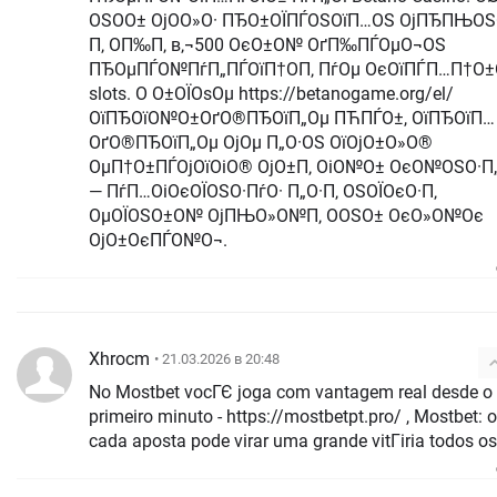
ОЅО­О± ОјО­О»О· ПЂО±ОЇПЃОЅОїП…ОЅ ОјПЂПЊО
П‚ О­П‰П‚ в‚¬500 ОєО±О№ ОґП‰ПЃОµО¬ОЅ
ПЂОµПЃО№ПѓП„ПЃОїП†О­П‚ ПѓОµ ОєОїПЃП…П†О±
slots. О О±ОЇОѕОµ https://betanogame.org/el/
ОїПЂОїО№О±ОґО®ПЂОїП„Оµ ПЋПЃО±, ОїПЂОїП…
ОґО®ПЂОїП„Оµ ОјОµ П„О·ОЅ ОїОјО±О»О®
ОµП†О±ПЃОјОїОіО® ОјО±П‚ ОіО№О± ОєО№ОЅО·П„
— ПѓП…ОіОєОЇОЅО·ПѓО· П„О·П‚ ОЅОЇОєО·П‚
ОµОЇОЅО±О№ ОјПЊО»О№П‚ О­ОЅО± ОєО»О№Оє
ОјО±ОєПЃО№О¬.
Xhrocm
• 21.03.2026 в 20:48
No Mostbet vocГЄ joga com vantagem real desde o
primeiro minuto - https://mostbetpt.pro/ , Mostbet: onde
cada aposta pode virar uma grande vitГіria todos os 