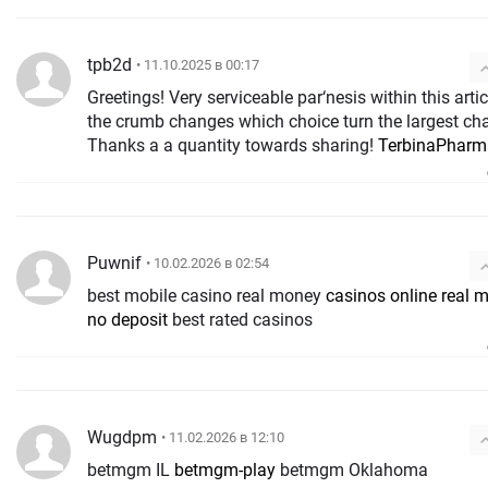
tpb2d
• 11.10.2025 в 00:17
Greetings! Very serviceable par‘nesis within this articl
the crumb changes which choice turn the largest ch
Thanks a a quantity towards sharing!
TerbinaPharm
Puwnif
• 10.02.2026 в 02:54
best mobile casino real money
casinos online real 
no deposit
best rated casinos
Wugdpm
• 11.02.2026 в 12:10
betmgm IL
betmgm-play
betmgm Oklahoma