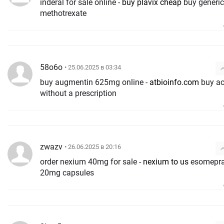
inderal for sale online -
buy plavix cheap
buy generic
methotrexate
58o6o
• 25.06.2025 в 03:34
buy augmentin 625mg online -
atbioinfo.com
buy aci
without a prescription
zwazv
• 26.06.2025 в 20:16
order nexium 40mg for sale -
nexium to us
esomeprazole
20mg capsules