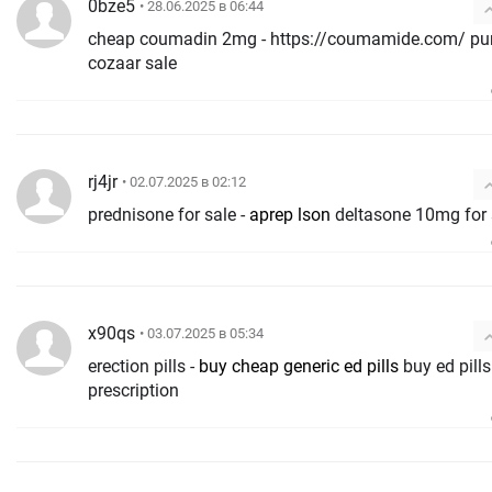
0bze5
• 28.06.2025 в 06:44
cheap coumadin 2mg - https://coumamide.com/ pu
cozaar sale
rj4jr
• 02.07.2025 в 02:12
prednisone for sale -
aprep lson
deltasone 10mg for 
x90qs
• 03.07.2025 в 05:34
erection pills -
buy cheap generic ed pills
buy ed pills
prescription