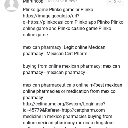
Martincop
• 02.03.2025 в 19:57
0
Plinko-game
Plinko game
or
Plinko
https://image.google.jo/url?
q=https://plinkocasi.com Plinko app
Plinko
Plinko
online game and
Plinko casino game
Plinko
online game
mexican pharmacy:
Legit online Mexican
pharmacy
- Mexican Cert Pharm
buying from online mexican pharmacy:
mexican
pharmacy
- mexican pharmacy
mexican pharmaceuticals online
п»їbest mexican
online pharmacies
or
medication from mexico
pharmacy
http://celinaumc.org/System/Login.asp?
id=45779&Referer=http://certpharm.com
medicine in mexico pharmacies
buying from
online mexican pharmacy
mexican drugstore