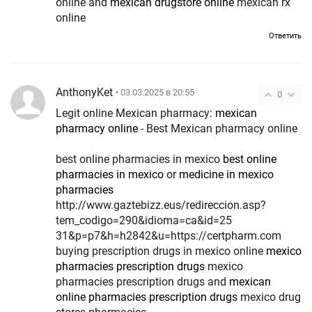
online and
mexican drugstore online
mexican rx
online
Ответить
AnthonyKet
• 03.03.2025 в 20:55
0
Legit online Mexican pharmacy:
mexican
pharmacy online
- Best Mexican pharmacy online
best online pharmacies in mexico
best online
pharmacies in mexico
or
medicine in mexico
pharmacies
http://www.gaztebizz.eus/redireccion.asp?
tem_codigo=290&idioma=ca&id=25
31&p=p7&h=h2842&u=https://certpharm.com
buying prescription drugs in mexico online
mexico
pharmacies prescription drugs
mexico
pharmacies prescription drugs and
mexican
online pharmacies prescription drugs
mexico drug