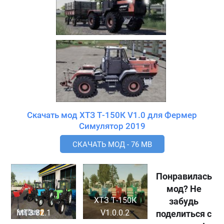
Скачать мод ХТЗ Т-150К V1.0 для Фермер
Симулятор 2019
СКАЧАТЬ МОД - 76 MB
Понравилась
мод? Не
ХТЗ Т-150К
забудь
МТЗ 82.1
V1.0.0.2
поделиться с