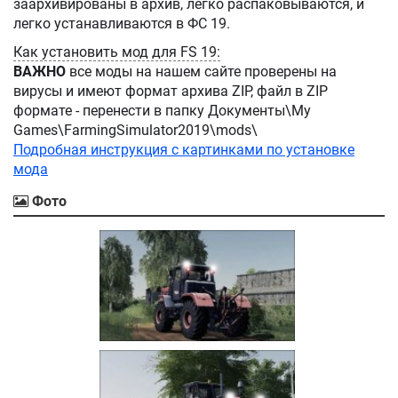
заархивированы в архив, легко распаковываются, и
легко устанавливаются в ФС 19.
Как установить мод для FS 19:
ВАЖНО
все моды на нашем сайте проверены на
вирусы и имеют формат архива ZIP, файл в ZIP
формате - перенести в папку Документы\My
Games\FarmingSimulator2019\mods\
Подробная инструкция с картинками по установке
мода
Фото