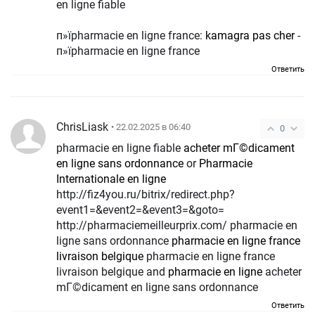
en ligne fiable
п»їpharmacie en ligne france:
kamagra pas cher
-
п»їpharmacie en ligne france
Ответить
ChrisLiask
• 22.02.2025 в 06:40
0
pharmacie en ligne fiable
acheter mГ©dicament
en ligne sans ordonnance
or
Pharmacie
Internationale en ligne
http://fiz4you.ru/bitrix/redirect.php?
event1=&event2=&event3=&goto=
http://pharmaciemeilleurprix.com/ pharmacie en
ligne sans ordonnance
pharmacie en ligne france
livraison belgique
pharmacie en ligne france
livraison belgique and
pharmacie en ligne
acheter
mГ©dicament en ligne sans ordonnance
Ответить