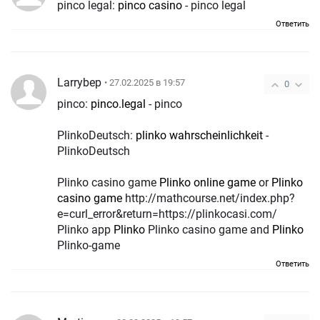
pinco legal:
pinco casino
- pinco legal
Ответить
Larrybep
• 27.02.2025 в 19:57
0
pinco:
pinco.legal
- pinco
PlinkoDeutsch:
plinko wahrscheinlichkeit
-
PlinkoDeutsch
Plinko casino game
Plinko online game
or
Plinko
casino game
http://mathcourse.net/index.php?
e=curl_error&return=https://plinkocasi.com/
Plinko app
Plinko
Plinko casino game and
Plinko
Plinko-game
Ответить