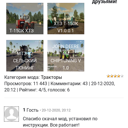
друзьями!
ХТЗ Т-150К
Т-150К ХТЗ
V1.0.0.1
JOHN DEERE
МТЗ-82
6M
СЕЛЬСКИЙ
CHIPTUNING V
ТЮНИНГ
1.0
Категория мода:
Тракторы
Просмотров:
11 443
|
Комментарии:
43
|
20-12-2020,
20:12
| Рейтинг: 4/5, голосов:
6
1
Гость
• 20-12-2020, 20:12
Спасибо скачал мод, установил по
инструкции. Все работает!