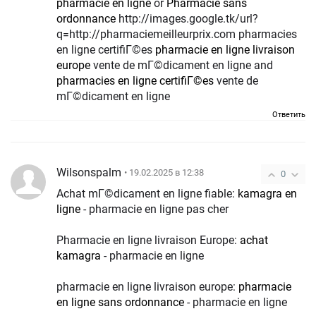
pharmacie en ligne
or
Pharmacie sans
ordonnance
http://images.google.tk/url?
q=http://pharmaciemeilleurprix.com pharmacies
en ligne certifiГ©es
pharmacie en ligne livraison
europe
vente de mГ©dicament en ligne and
pharmacies en ligne certifiГ©es
vente de
mГ©dicament en ligne
Ответить
Wilsonspalm
• 19.02.2025 в 12:38
0
Achat mГ©dicament en ligne fiable:
kamagra en
ligne
- pharmacie en ligne pas cher
Pharmacie en ligne livraison Europe:
achat
kamagra
- pharmacie en ligne
pharmacie en ligne livraison europe:
pharmacie
en ligne sans ordonnance
- pharmacie en ligne