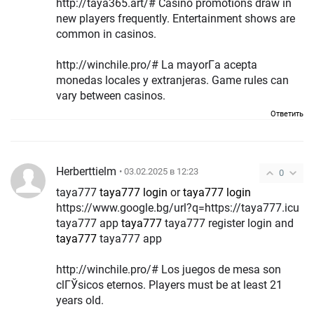
http://taya365.art/# Casino promotions draw in
new players frequently. Entertainment shows are
common in casinos.
http://winchile.pro/# La mayorГ­a acepta
monedas locales y extranjeras. Game rules can
vary between casinos.
Ответить
Herberttielm
• 03.02.2025 в 12:23
0
taya777
taya777 login
or
taya777 login
https://www.google.bg/url?q=https://taya777.icu
taya777 app
taya777
taya777 register login and
taya777
taya777 app
http://winchile.pro/# Los juegos de mesa son
clГЎsicos eternos. Players must be at least 21
years old.